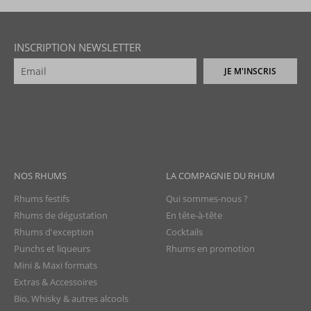
INSCRIPTION NEWSLETTER
JE M'INSCRIS
NOS RHUMS
LA COMPAGNIE DU RHUM
Rhums festifs
Qui sommes-nous ?
Rhums de dégustation
En tête-à-tête
Rhums d'exception
Cocktails
Punchs et liqueurs
Rhums en promotion
Mini & Maxi formats
Extras & Accessoires
Bio, Whisky & autres alcools