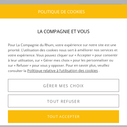
31 Ti'Points
( 0,62€ )
ajoutés à
Ajouter à
POLITIQUE DE COOKIES
ma liste d’envies
ma cagnotte en achetant ce produit
ESTIMATION DE LIVRAISON
LA COMPAGNIE ET VOUS
Délais :
Entre le
10/08/2026
et le
11/08/2026
Frais :
À partir de 9,90 € (
)
OFFERTS DÈS 150 € D’ACHAT
Pour La Compagnie du Rhum, votre expérience sur notre site est une
priorité. L’utilisation des cookies nous sert à améliorer nos services et
votre expérience. Vous pouvez cliquer sur « Accepter » pour consentir
CARACTÉRISTIQUES DU PRODUIT
à leur utilisation, sur « Gérer mes choix » pour les personnaliser ou
sur « Refuser » pour vous y opposer. Pour en savoir plus, veuillez
Provenance :
Marie-Galante
Politique relative à l’utilisation des cookies
consulter la
.
Volume :
17CL
GÉRER MES CHOIX
DÉCOUVERTE
TOUT REFUSER
Voir tous les produits :
Bellevue
TOUT ACCEPTER