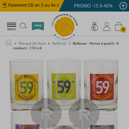
Paiement CB en 3 ou 4x dès 100 €
Livraison offerte d
PROMO -15 À 40%
0
MENU
Marque de rhum
Bellevue
Bellevue - Verres à punch - 6
couleurs - 17cl x 6