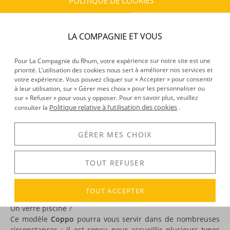
POLITIQUE DE COOKIES
CARACTÉRISTIQUES DU PRODUIT
Provenance :
Martinique
LA COMPAGNIE ET VOUS
Pour La Compagnie du Rhum, votre expérience sur notre site est une
DÉCOUVERTE
priorité. L’utilisation des cookies nous sert à améliorer nos services et
Voir tous les produits :
HSE
votre expérience. Vous pouvez cliquer sur « Accepter » pour consentir
à leur utilisation, sur « Gérer mes choix » pour les personnaliser ou
sur « Refuser » pour vous y opposer. Pour en savoir plus, veuillez
Politique relative à l’utilisation des cookies
consulter la
.
DESCRIPTION
GÉRER MES CHOIX
Vous êtes passionné(e) de mixologie ? Alors vous savez
probablement que la présentation d’un cocktail a une
TOUT REFUSER
grande importance : le plaisir visuel fait partie intégrante du
plaisir gustatif !
Le choix du verre est donc crucial. Vous tournerez-vous vers
TOUT ACCEPTER
un verre à cocktail de type Tiki ? Un verre à shot ? Un jar ?
Un verre piscine ?
Ce modèle
Coppo
pourra vous servir dans de nombreuses
circonstances : il est conçu pour accueillir plusieurs types