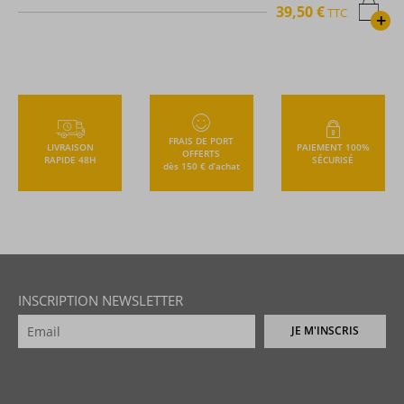
31,38 €
TTC
+
FRAIS DE PORT
LIVRAISON
PAIEMENT 100%
OFFERTS
RAPIDE 48H
SÉCURISÉ
dès 150 € d’achat
INSCRIPTION NEWSLETTER
JE M'INSCRIS