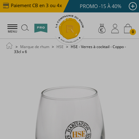
Paiement CB en 3 ou 4x dès 100 €
Livraison offerte 
PROMO -15 À 40%
0
MENU
Marque de rhum
HSE
HSE - Verres à cocktail - Coppo -
33cl x 6