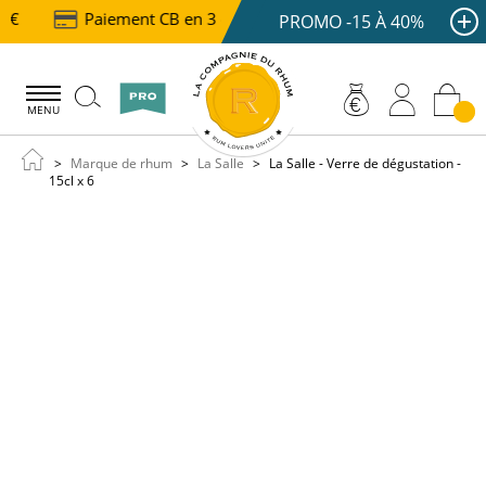
 €
Paiement CB en 3 ou 4x dès 100 €
Livraison o
PROMO -15 À 40%
MENU
Marque de rhum
La Salle
La Salle - Verre de dégustation -
15cl x 6