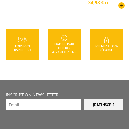
34,93 €
TTC
+
FRAIS DE PORT
LIVRAISON
PAIEMENT 100%
OFFERTS
RAPIDE 48H
SÉCURISÉ
dès 150 € d’achat
INSCRIPTION NEWSLETTER
JE M'INSCRIS