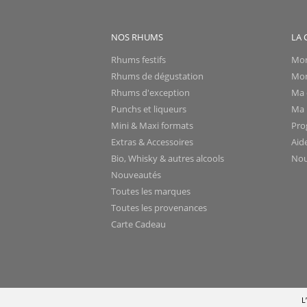
NOS RHUMS
LA 
Rhums festifs
Mon
Rhums de dégustation
Mon
Rhums d'exception
Ma 
Punchs et liqueurs
Ma l
Mini & Maxi formats
Pro
Extras & Accessoires
Aid
Bio, Whisky & autres alcools
Nou
Nouveautés
Toutes les marques
Toutes les provenances
Carte Cadeau
L