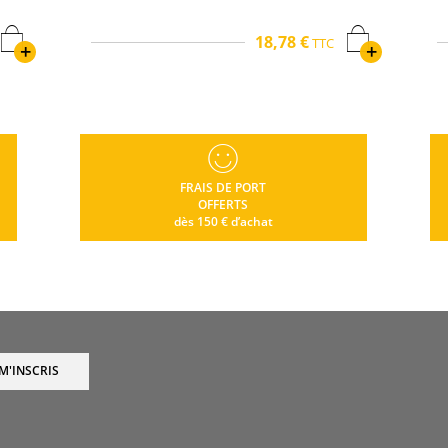
18,78 €
TTC
+
+
FRAIS DE PORT
OFFERTS
dès 150 € d’achat
 M'INSCRIS