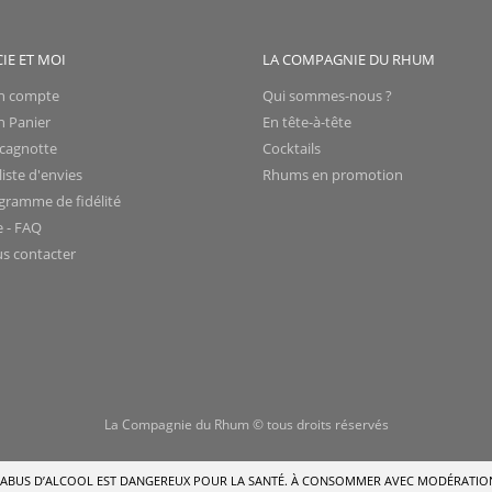
CIE ET MOI
LA COMPAGNIE DU RHUM
 compte
Qui sommes-nous ?
 Panier
En tête-à-tête
cagnotte
Cocktails
iste d'envies
Rhums en promotion
gramme de fidélité
e - FAQ
s contacter
La Compagnie du Rhum © tous droits réservés
’ABUS D’ALCOOL EST DANGEREUX POUR LA SANTÉ.
À CONSOMMER AVEC MODÉRATIO