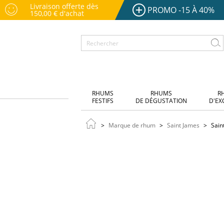
Livraison offerte dès
PROMO -15 À 40%
150,00 € d'achat
RHUMS
RHUMS
R
FESTIFS
DE DÉGUSTATION
D'EX
Marque de rhum
Saint James
Sain