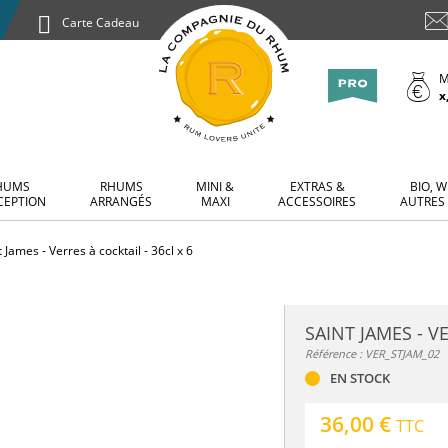
Carte Cadeau
M
x
HUMS
RHUMS
MINI &
EXTRAS &
BIO, W
CEPTION
ARRANGÉS
MAXI
ACCESSOIRES
AUTRES
t James - Verres à cocktail - 36cl x 6
SAINT JAMES - VE
Référence : VER_STJAM_02
EN STOCK
36,00 €
TTC