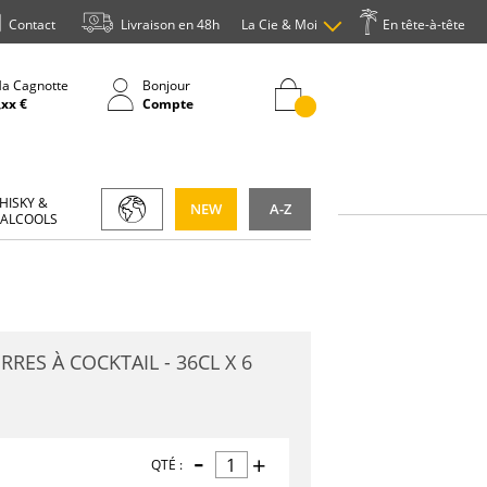
Contact
Livraison en 48h
La Cie & Moi
En tête-à-tête
a Cagnotte
Bonjour
,xx €
Compte
HISKY &
NEW
A-Z
 ALCOOLS
RRES À COCKTAIL - 36CL X 6
-
+
QTÉ :