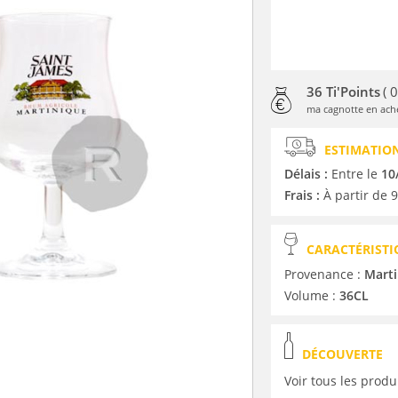
36 Ti'Points
( 
ma cagnotte en ache
ESTIMATION
Délais :
Entre le
10
Frais :
À partir de 9
CARACTÉRISTI
Provenance :
Marti
Volume :
36CL
DÉCOUVERTE
Voir tous les produ