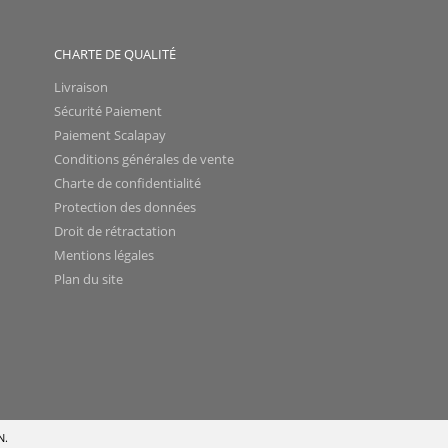
CHARTE DE QUALITÉ
Livraison
Sécurité Paiement
Paiement Scalapay
Conditions générales de vente
Charte de confidentialité
Protection des données
Droit de rétractation
Mentions légales
Plan du site
N.