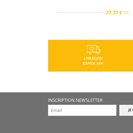
27,31 €
TTC
TTC
LIVRAISON
RAPIDE 48H
INSCRIPTION NEWSLETTER
JE