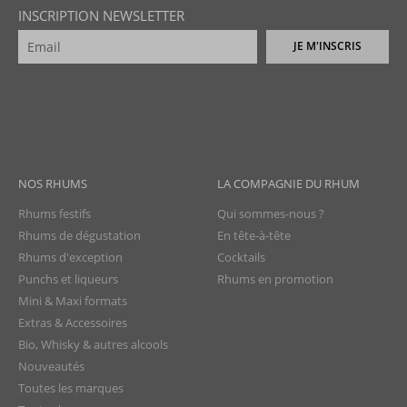
INSCRIPTION NEWSLETTER
JE M'INSCRIS
NOS RHUMS
LA COMPAGNIE DU RHUM
Rhums festifs
Qui sommes-nous ?
Rhums de dégustation
En tête-à-tête
Rhums d'exception
Cocktails
Punchs et liqueurs
Rhums en promotion
Mini & Maxi formats
Extras & Accessoires
Bio, Whisky & autres alcools
Nouveautés
Toutes les marques