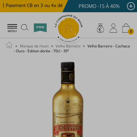
Paiement CB en 3 ou 4x dès 100 €
Livraison offerte dè
PROMO -15 À 40%
0
MENU
Marque de rhum
Velho Barreiro
Velho Barreiro - Cachaca
- Ouro - Edition dorée - 70cl - 39°