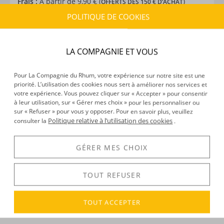
Frais :
À partir de 9,90 € (
)
OFFERTS DÈS 150 € D’ACHAT
POLITIQUE DE COOKIES
CARACTÉRISTIQUES DU PRODUIT
Type d’alcool :
Cachaça
LA COMPAGNIE ET VOUS
Provenance :
Brésil
Distillation :
Colonne
Pour La Compagnie du Rhum, votre expérience sur notre site est une
priorité. L’utilisation des cookies nous sert à améliorer nos services et
Environnement de vieillissement :
Tropical
votre expérience. Vous pouvez cliquer sur « Accepter » pour consentir
Volume :
70CL
à leur utilisation, sur « Gérer mes choix » pour les personnaliser ou
Degré :
39°
sur « Refuser » pour vous y opposer. Pour en savoir plus, veuillez
Politique relative à l’utilisation des cookies
consulter la
.
GÉRER MES CHOIX
DÉCOUVERTE
Voir tous les produits :
Velho Barreiro
TOUT REFUSER
TOUT ACCEPTER
DESCRIPTION