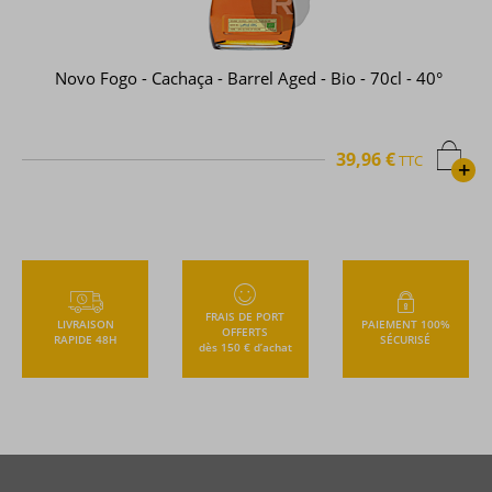
Novo Fogo - Cachaça - Barrel Aged - Bio - 70cl - 40°
39,96 €
TTC
+
FRAIS DE PORT
LIVRAISON
PAIEMENT 100%
OFFERTS
RAPIDE 48H
SÉCURISÉ
dès 150 € d’achat