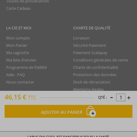
Toutes les provenances
Carte Cadeau
LA CIE ET MOI
CHARTE DE QUALITÉ
Mon compte
Livraison
Mon Panier
Sécurité Paiement
Ma cagnotte
Paiement Scalapay
Ma liste d'envies
Conditions générales de vente
Programme de fidélité
Charte de confidentialité
Aide - FAQ
Protection des données
Nous contacter
Droit de rétractation
Mentions légales
-
46,15 €
+
Plan du site
TTC
QTÉ :
AJOUTER AU PANIER
La Compagnie du Rhum © tous droits réservés
L’ABUS D’ALCOOL EST DANGEREUX POUR LA SANTÉ.