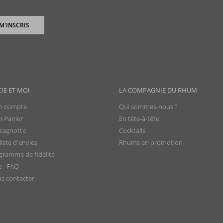
 M'INSCRIS
CIE ET MOI
LA COMPAGNIE DU RHUM
 compte
Qui sommes-nous ?
 Panier
En tête-à-tête
cagnotte
Cocktails
iste d'envies
Rhums en promotion
gramme de fidélité
e - FAQ
s contacter