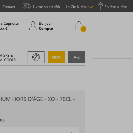
Contact
Livraison en 48h
La Cie & Moi
En tête-à-tête
a Cagnotte
Bonjour
,xx €
Compte
0
HISKY &
NEW
A-Z
 ALCOOLS
HUM HORS D'ÂGE - XO - 70CL -
BLE