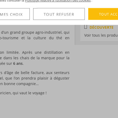
Politique relative à l’utilisation des cookies
uillez consulter la
.
monte à 1819 ! C’est cette année-là en
Degré :
44°
r un magnifique domaine de 750 hectares.
Edition :
limitée à
TOUT ACC
 MES CHOIX
TOUT REFUSER
tira pas, puisque la distillerie fume
DÉCOUVERTE
té d’un grand groupe agro-industriel, qui
Voir tous les produ
éco-tourisme et la culture du thé en
n limitée. Après une distillation en
sée dans les chais de la marque pour la
oyée sur
6 ans
.
s d’âge de belle facture, aux senteurs
el, que l’on prendra plaisir à déguster
r en bonne compagnie…
cien, qui vaut le voyage !