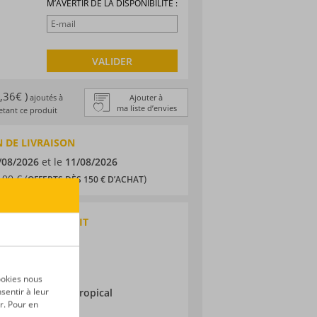
M’AVERTIR DE LA DISPONIBILITÉ :
VALIDER
1,36€ )
ajoutés à
Ajouter à
ma liste d’envies
tant ce produit
 DE LIVRAISON
/08/2026
et le
11/08/2026
,90 € (
)
OFFERTS DÈS 150 € D’ACHAT
QUES DU PRODUIT
 agricole
aurice
ne
ookies nous
ieillissement :
Tropical
sentir à leur
r. Pour en