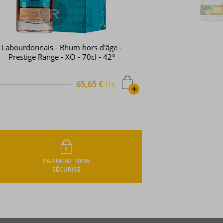
New Grove - Rhum hors d'âge - Beau
Plan - Vintage 2007 - Savoir faire -
70cl - 45°
77,75 €
TTC
+
PAIEMENT 100%
SÉCURISÉ