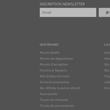
INSCRIPTION NEWSLETTER
JE
NOS RHUMS
LA 
Rhums festifs
Mon
Rhums de dégustation
Mon
Rhums d'exception
Ma 
Punchs et liqueurs
Ma l
Mini & Maxi formats
Pro
Extras & Accessoires
Aid
Bio, Whisky & autres alcools
Nou
Nouveautés
Toutes les marques
Toutes les provenances