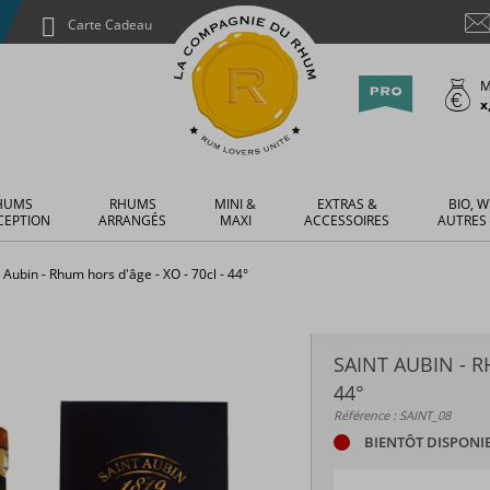
Carte Cadeau
M
x
HUMS
RHUMS
MINI &
EXTRAS &
BIO, W
CEPTION
ARRANGÉS
MAXI
ACCESSOIRES
AUTRES
 Aubin - Rhum hors d'âge - XO - 70cl - 44°
SAINT AUBIN - R
44°
Référence : SAINT_08
BIENTÔT DISPONI