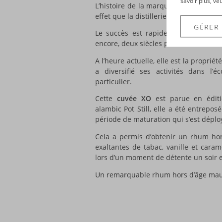
savoir plus, ve
L’histoire de la marque
Saint Aubin
re
effet que la distillerie est créée, su
GÉRER
Le succès est rapide et ne se démen
encore, deux siècles plus tard...
A l’heure actuelle, elle est la proprié
a diversifié ses activités dans l’
particulier.
Cette
cuvée XO
est parue en éditio
alambic Pot Still, elle a été entrepo
période de maturation qui s’est dépl
Cela a permis d’obtenir un rhum hor
exaltantes de tabac, vanille et caram
lors d’un moment de détente un soi
Un remarquable rhum hors d’âge mauri