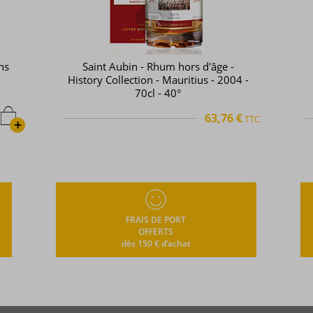
Labourdonnais - Rhum hors d'âge -
 -
Prestige Range - XO - 70cl - 42°
€
65,65 €
TTC
TTC
+
FRAIS DE PORT
OFFERTS
dès 150 € d’achat