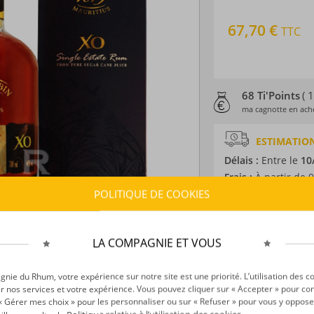
67,70 €
TTC
68 Ti'Points
( 
ma cagnotte en ache
ESTIMATION
Délais :
Entre le
10
Frais :
À partir de 9
POLITIQUE DE COOKIES
CARACTÉRISTI
Type d’alcool :
Rhum
LA COMPAGNIE ET VOUS
Provenance :
Ile M
Distillation :
Colon
ie du Rhum, votre expérience sur notre site est une priorité. L’utilisation des c
Environnement de v
r nos services et votre expérience. Vous pouvez cliquer sur « Accepter » pour con
r « Gérer mes choix » pour les personnaliser ou sur « Refuser » pour vous y oppose
Volume :
70CL