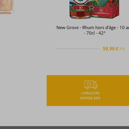
Saint Aubin - Rhum hors d'âge -
History Collection - Mauritius - 2004
70cl - 40°
63,76 
TTC
+
LIVRAISON
RAPIDE 48H