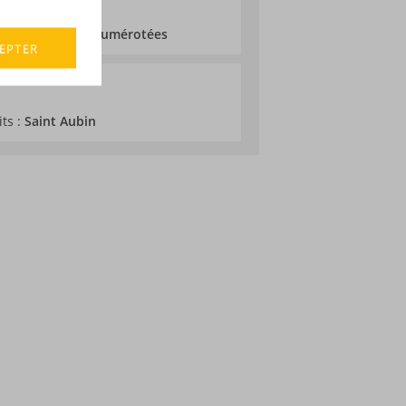
 3717 bouteilles numérotées
EPTER
its :
Saint Aubin