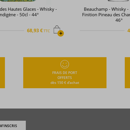
 -
Beauchamp - Whisky - Single Malt -
Finition Pineau des Charentes - 70cl -
46°
40,09 €
TTC
+
+
FRAIS DE PORT
OFFERTS
dès 150 € d’achat
 M'INSCRIS