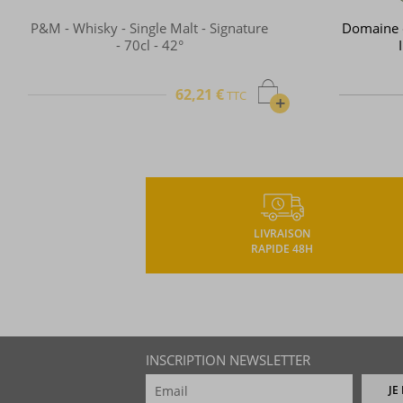
Domaine des Hautes Glaces - Whisky
Indigène - 50cl - 44°
68,93 €
TTC
TTC
+
LIVRAISON
RAPIDE 48H
INSCRIPTION NEWSLETTER
JE