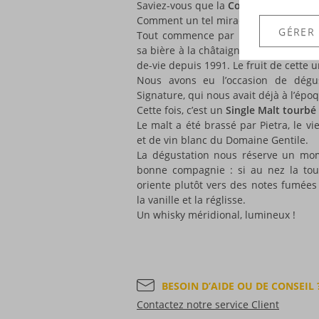
Saviez-vous que la
Corse
produit d’exc
Comment un tel miracle est-il possible
GÉRER
Tout commence par un partenariat en
sa bière à la châtaigne - et le Domaine
de-vie depuis 1991. Le fruit de cette 
Nous avons eu l’occasion de dégus
Signature, qui nous avait déjà à l’ép
Cette fois, c’est un
Single Malt tourbé
Le malt a été brassé par Pietra, le v
et de vin blanc du Domaine Gentile.
La dégustation nous réserve un mom
bonne compagnie : si au nez la tou
oriente plutôt vers des notes fumées 
la vanille et la réglisse.
Un whisky méridional, lumineux !
BESOIN D’AIDE OU DE CONSEIL 
Contactez notre service Client