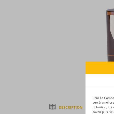
Pour La Compagn
sert à améliore
DESCRIPTION
utilisation, su
savoir plus, ve