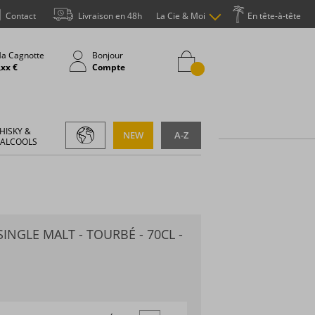
Contact
Livraison en 48h
La Cie & Moi
En tête-à-tête
a Cagnotte
Bonjour
,xx €
Compte
HISKY &
NEW
A-Z
 ALCOOLS
SINGLE MALT - TOURBÉ - 70CL -