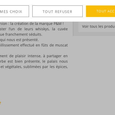
Degré :
42°
ellents whiskys ?
 ?
TOUT ACC
 MES CHOIX
TOUT REFUSER
tre la brasserie Pietra - célèbre pour
 Mavela, à Aleria, qui distille des eaux-
DÉCOUVERTE
union : la création de la marque P&M !
Voir tous les produ
ter l’un de leurs whiskys, la cuvée
oque franchement séduits.
qui nous est présenté.
ieillissement effectué en fûts de muscat
ent de plaisir intense, à partager en
rbe est bien présente, le palais nous
et végétales, sublimées par les épices,
?