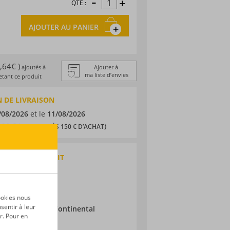
-
+
QTÉ :
AJOUTER AU PANIER
1,64€ )
ajoutés à
Ajouter à
ma liste d’envies
tant ce produit
 DE LIVRAISON
/08/2026
et le
11/08/2026
,90 € (
)
OFFERTS DÈS 150 € D’ACHAT
QUES DU PRODUIT
sky
e
ic
ookies nous
sentir à leur
ieillissement :
Continental
r. Pour en