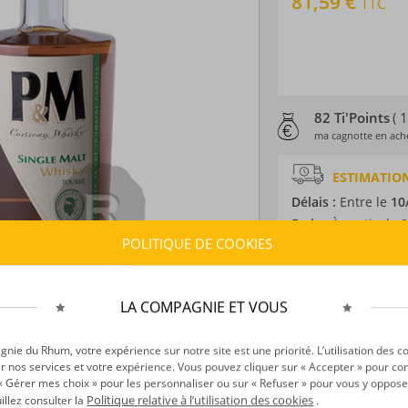
81,59 €
TTC
82 Ti'Points
( 
ma cagnotte en ache
ESTIMATION
Délais :
Entre le
10
Frais :
À partir de 9
POLITIQUE DE COOKIES
CARACTÉRISTI
Type d’alcool :
Whi
LA COMPAGNIE ET VOUS
Provenance :
Cors
Distillation :
Alamb
ie du Rhum, votre expérience sur notre site est une priorité. L’utilisation des c
r nos services et votre expérience. Vous pouvez cliquer sur « Accepter » pour con
Environnement de v
r « Gérer mes choix » pour les personnaliser ou sur « Refuser » pour vous y oppose
Volume :
70CL
Politique relative à l’utilisation des cookies
uillez consulter la
.