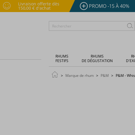
Livraison offerte dès
PROMO -15 À 40%
150,00 € d'achat
RHUMS
RHUMS
R
FESTIFS
DE DÉGUSTATION
D'EX
Marque de rhum
P&M
P&M - Whisk