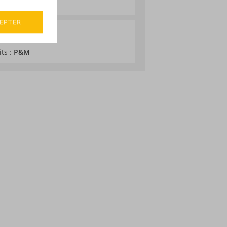
EPTER
its :
P&M