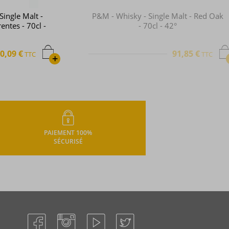
P&M - Whisky - Single Malt - Red Oak
- 70cl - 42°
91,85 €
TTC
+
PAIEMENT 100%
SÉCURISÉ