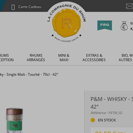
Carte Cadeau
M
x
HUMS
RHUMS
MINI &
EXTRAS &
BIO, W
CEPTION
ARRANGÉS
MAXI
ACCESSOIRES
AUTRES
y - Single Malt - Tourbé - 70cl - 42°
P&M - WHISKY - 
42°
Référence : PETM_02
EN STOCK