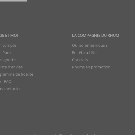
CIE ET MOI
LA COMPAGNIE DU RHUM
 compte
Qui sommes-nous ?
 Panier
En tête-à-tête
cagnotte
Cocktails
iste d'envies
Rhums en promotion
gramme de fidélité
e - FAQ
s contacter