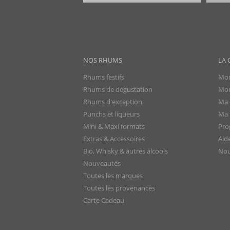
NOS RHUMS
LA 
Rhums festifs
Mon
Rhums de dégustation
Mon
Rhums d'exception
Ma 
Punchs et liqueurs
Ma l
Mini & Maxi formats
Pro
Extras & Accessoires
Aid
Bio, Whisky & autres alcools
Nou
Nouveautés
Toutes les marques
Toutes les provenances
Carte Cadeau