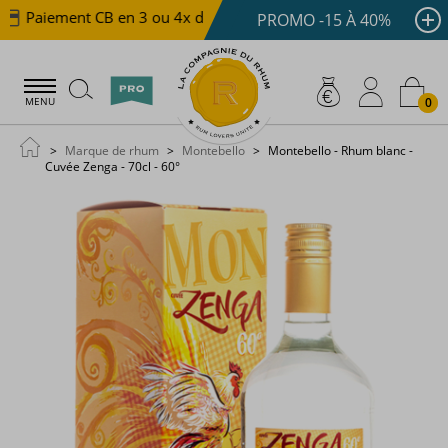
Paiement CB en 3 ou 4x dès 100 €
Livraison offerte d
PROMO -15 À 40%
0
MENU
Marque de rhum
Montebello
Montebello - Rhum blanc -
Cuvée Zenga - 70cl - 60°