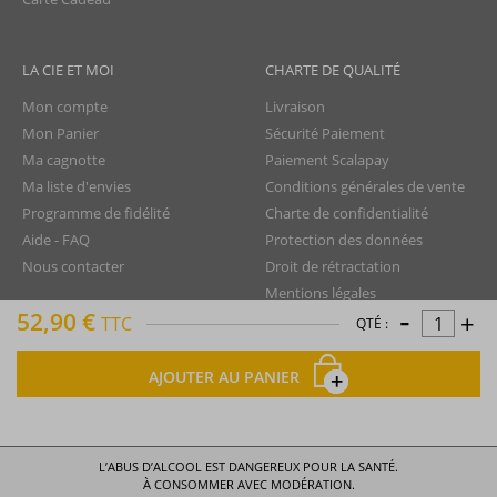
LA CIE ET MOI
CHARTE DE QUALITÉ
Mon compte
Livraison
Mon Panier
Sécurité Paiement
Ma cagnotte
Paiement Scalapay
Ma liste d'envies
Conditions générales de vente
Programme de fidélité
Charte de confidentialité
Aide - FAQ
Protection des données
Nous contacter
Droit de rétractation
Mentions légales
-
52,90 €
+
Plan du site
TTC
QTÉ :
AJOUTER AU PANIER
La Compagnie du Rhum © tous droits réservés
L’ABUS D’ALCOOL EST DANGEREUX POUR LA SANTÉ.
À CONSOMMER AVEC MODÉRATION.