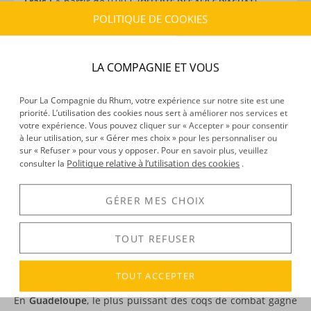
Frais :
À partir de 9,90 € (
)
OFFERTS DÈS 150 € D’ACHAT
POLITIQUE DE COOKIES
CARACTÉRISTIQUES DU PRODUIT
LA COMPAGNIE ET VOUS
Type d’alcool :
Rhum agricole
Provenance :
Guadeloupe
Pour La Compagnie du Rhum, votre expérience sur notre site est une
Distillation :
Colonne
priorité. L’utilisation des cookies nous sert à améliorer nos services et
Volume :
70CL
votre expérience. Vous pouvez cliquer sur « Accepter » pour consentir
Degré :
60°
à leur utilisation, sur « Gérer mes choix » pour les personnaliser ou
sur « Refuser » pour vous y opposer. Pour en savoir plus, veuillez
Politique relative à l’utilisation des cookies
consulter la
.
DÉCOUVERTE
GÉRER MES CHOIX
Voir tous les produits :
Montebello
TOUT REFUSER
DESCRIPTION
TOUT ACCEPTER
En
Guadeloupe
, le plus puissant des coqs de combat gagne