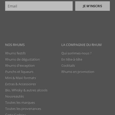
JE M'INSCRIS
NOS RHUMS
LA COMPAGNIE DU RHUM
Rhums festifs
Qui sommes-nous ?
Rhums de dégustation
En tête-à-tête
Rhums d'exception
Cocktails
Punchs et liqueurs
Rhums en promotion
Mini & Maxi formats
Extras & Accessoires
Bio, Whisky & autres alcools
Nouveautés
Toutes les marques
Toutes les provenances
Carte Cadeau