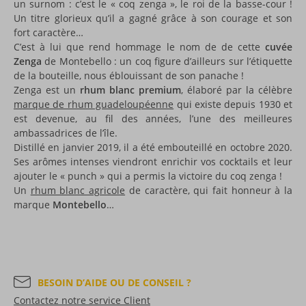
un surnom : c’est le « coq zenga », le roi de la basse-cour !
Un titre glorieux qu’il a gagné grâce à son courage et son
fort caractère…
C’est à lui que rend hommage le nom de de cette
cuvée
Zenga
de Montebello : un coq figure d’ailleurs sur l’étiquette
de la bouteille, nous éblouissant de son panache !
Zenga est un
rhum blanc premium
, élaboré par la célèbre
marque de rhum guadeloupéenne
qui existe depuis 1930 et
est devenue, au fil des années, l’une des meilleures
ambassadrices de l’île.
Distillé en janvier 2019, il a été embouteillé en octobre 2020.
Ses arômes intenses viendront enrichir vos cocktails et leur
ajouter le « punch » qui a permis la victoire du coq zenga !
Un
rhum blanc agricole
de caractère, qui fait honneur à la
marque
Montebello
…
BESOIN D’AIDE OU DE CONSEIL ?
Contactez notre service Client