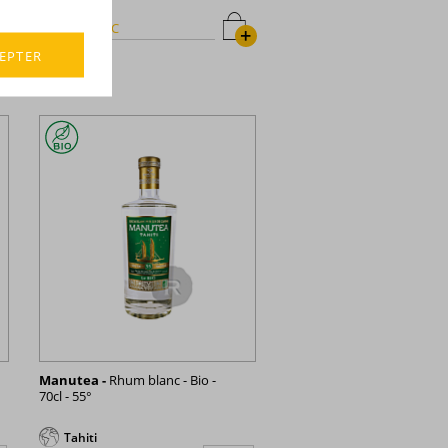
88,74 €
TTC
+
+
EPTER
Manutea -
Rhum blanc - Bio -
70cl - 55°
Tahiti