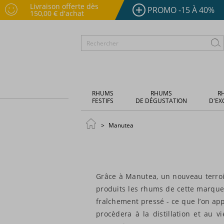
Livraison offerte dès
PROMO -15 À 40%
150,00 € d'achat
RHUMS
RHUMS
R
FESTIFS
DE DÉGUSTATION
D'EX
Manutea
Grâce à Manutea, un nouveau terroir 
produits les rhums de cette marque. 
fraîchement pressé - ce que l’on appe
procèdera à la distillation et au v