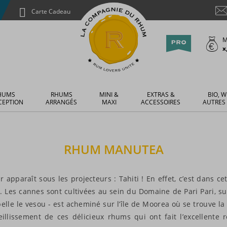
Carte Cadeau
M
x
HUMS
RHUMS
MINI &
EXTRAS &
BIO, W
CEPTION
ARRANGÉS
MAXI
ACCESSOIRES
AUTRES
RHUM
MANUTEA
apparaît sous les projecteurs : Tahiti ! En effet, c’est dans c
Les cannes sont cultivées au sein du Domaine de Pari Pari, sur 
lle le vesou - est acheminé sur l’île de Moorea où se trouve la d
ieillissement de ces délicieux rhums qui ont fait l’excellente