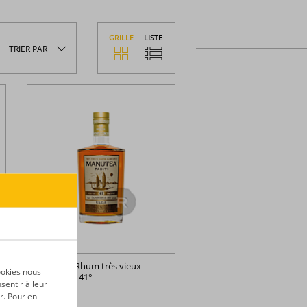
GRILLE
LISTE
TRIER
PAR
Manutea -
Rhum très vieux -
ookies nous
VSOP - 70cl - 41°
sentir à leur
r. Pour en
Tahiti