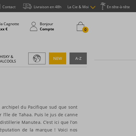
Contact
Livraison en 48h
La Cie & Moi
En tête-à-tête
a Cagnotte
Bonjour
,xx €
Compte
0
HISKY &
NEW
A-Z
 ALCOOLS
et archipel du Pacifique sud que sont
l’île de Tahaa. Puis le jus de canne
istillerie Manutea. C’est ici que l’on
 réputation de la marque ! Voici nos