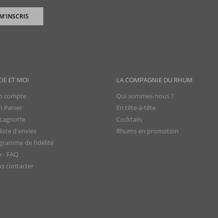
 M'INSCRIS
CIE ET MOI
LA COMPAGNIE DU RHUM
 compte
Qui sommes-nous ?
 Panier
En tête-à-tête
cagnotte
Cocktails
iste d'envies
Rhums en promotion
gramme de fidélité
e - FAQ
s contacter