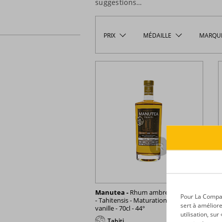
suggestions…
PRIX
MÉDAILLE
MARQU
Manutea -
Rhum ambré - Spiced
M
Pour La Compagn
- Tahitensis - Maturation fût de
Q
sert à améliore
vanille - 70cl - 44°
utilisation, su
Tahiti