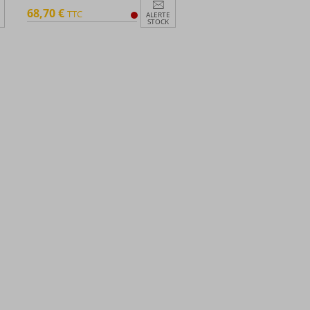
68,70 €
TTC
ALERTE
STOCK