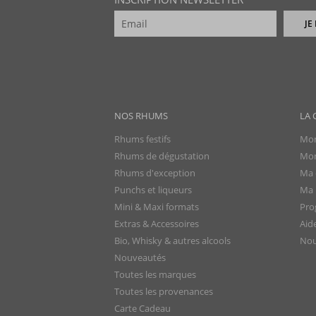
JE
NOS RHUMS
LA 
Rhums festifs
Mon
Rhums de dégustation
Mon
Rhums d'exception
Ma 
Punchs et liqueurs
Ma l
Mini & Maxi formats
Pro
Extras & Accessoires
Aid
Bio, Whisky & autres alcools
Nou
Nouveautés
Toutes les marques
Toutes les provenances
Carte Cadeau