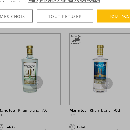
Politique relative à l’utilisation des cookies
uillez consulter la
.
9,86 €
134,20 €
TTC
TTC
+
TOUT ACC
 MES CHOIX
TOUT REFUSER
anutea -
Rhum blanc - 70cl -
Manutea -
Rhum blanc - 70cl -
0°
50°
Tahiti
Tahiti