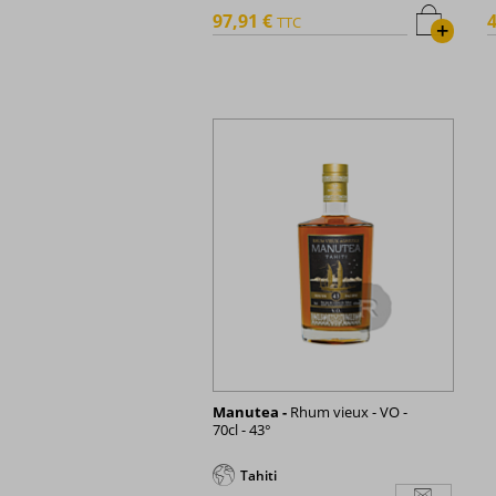
97,91 €
4
TTC
+
Manutea -
Rhum vieux - VO -
70cl - 43°
Tahiti