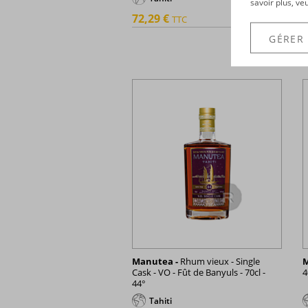
savoir plus, ve
72,29 €
7
TTC
+
GÉRER
Manutea -
Rhum vieux - Single
M
Cask - VO - Fût de Banyuls - 70cl -
4
44°
Tahiti