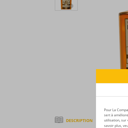
Pour La Compagn
sert à améliore
DESCRIPTION
utilisation, su
savoir plus, ve