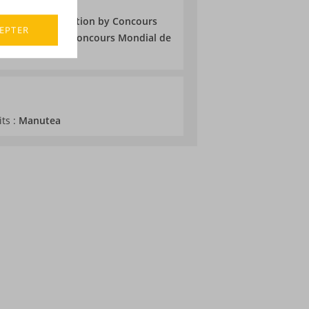
 au Spirits Selection by Concours
EPTER
les, Or 2020 au Concours Mondial de
its :
Manutea