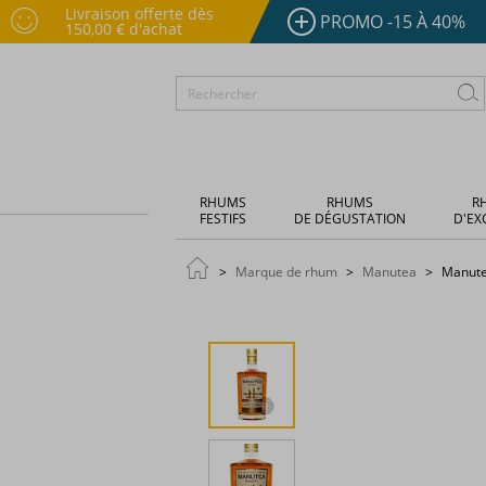
Livraison offerte dès
PROMO -15 À 40%
150,00 € d'achat
RHUMS
RHUMS
R
FESTIFS
DE DÉGUSTATION
D'EX
Marque de rhum
Manutea
Manutea