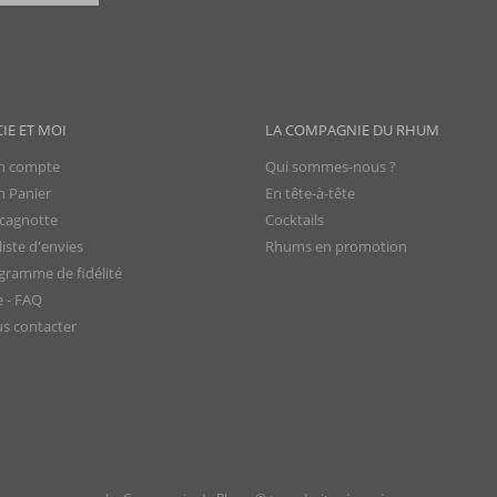
CIE ET MOI
LA COMPAGNIE DU RHUM
 compte
Qui sommes-nous ?
 Panier
En tête-à-tête
cagnotte
Cocktails
iste d'envies
Rhums en promotion
gramme de fidélité
e - FAQ
s contacter