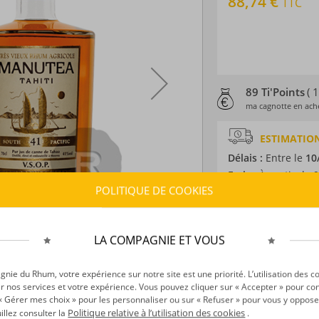
88,74 €
TTC
89 Ti'Points
( 
ma cagnotte en ache
ESTIMATION
Délais :
Entre le
10
Frais :
À partir de 9
POLITIQUE DE COOKIES
CARACTÉRISTI
Type d’alcool :
Rhum
LA COMPAGNIE ET VOUS
Provenance :
Tahit
Distillation :
Colon
ie du Rhum, votre expérience sur notre site est une priorité. L’utilisation des c
r nos services et votre expérience. Vous pouvez cliquer sur « Accepter » pour con
Environnement de v
r « Gérer mes choix » pour les personnaliser ou sur « Refuser » pour vous y oppose
Volume :
70CL
Politique relative à l’utilisation des cookies
uillez consulter la
.