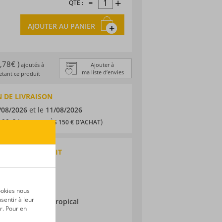
-
+
QTÉ :
AJOUTER AU PANIER
1,78€ )
ajoutés à
Ajouter à
ma liste d’envies
tant ce produit
 DE LIVRAISON
/08/2026
et le
11/08/2026
,90 € (
)
OFFERTS DÈS 150 € D’ACHAT
QUES DU PRODUIT
 agricole
i
ne
ookies nous
sentir à leur
ieillissement :
Tropical
r. Pour en