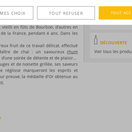
Degré :
41°
n Pacifique, à destination de
Tahiti
!
ce rhum très vieux, les yeux fermés…
Médailles :
Or 2023
TOUT ACC
 MES CHOIX
TOUT REFUSER
 !
Mondial de Bruxel
anne
, ce rhum tahitien résulte d’un
Bruxelles
vieilli en fûts de Bourbon, d’autres en
 de la France, pendant 4 ans. Dans les
DÉCOUVERTE
ux fruit de ce travail délicat, effectué
Voir tous les produ
 Maître de chai : un savoureux
rhum
 d’une soirée de détente et de plaisir…
uges et de noisette grillée, ses saveurs
e réglisse marqueront les esprits et
Pour preuve, la médaille d'Or obtenue au
0.
?