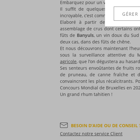
Embarquez pour un voyage vers l’océa
Il suffit de quelques gorgées de 
GÉRER
incroyable, c’est comme si vous y étiez
Elaboré à partir de
pur jus de c
assemblage de crus dont certains ont 
fûts de
Banyuls
, un vin doux du Sud
deux cas, dans des fûts de chêne.
Et nous découvrons maintenant l’heure
sous la surveillance attentive du
agricole
, que l’on dégustera au hasard
Ses senteurs envoûtantes de fruits ro
de pruneau, de canne fraîche et d
convaincront les plus récalcitrants. 
Concours Mondial de Bruxelles en 202
Un grand rhum tahitien !
BESOIN D’AIDE OU DE CONSEIL 
Contactez notre service Client