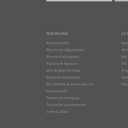
NOS RHUMS
LA 
Rhums festifs
Mon
Rhums de dégustation
Mon
Rhums d'exception
Ma 
Punchs et liqueurs
Ma l
Mini & Maxi formats
Pro
Extras & Accessoires
Aid
Bio, Whisky & autres alcools
Nou
Nouveautés
Toutes les marques
Toutes les provenances
Carte Cadeau