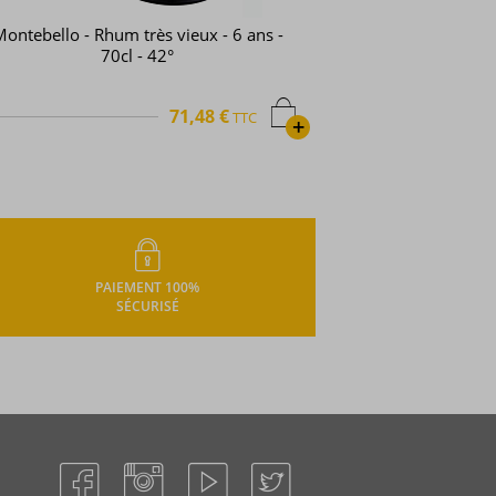
ontebello - Rhum très vieux - 6 ans -
70cl - 42°
71,48 €
TTC
+
PAIEMENT 100%
SÉCURISÉ