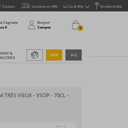
Contact
Livraison en 48h
La Cie & Moi
En tête-à-tête
a Cagnotte
Bonjour
,xx €
Compte
0
HISKY &
NEW
A-Z
 ALCOOLS
TRÈS VIEUX - VSOP - 70CL -