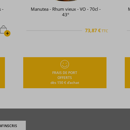
 -
Manutea - Rhum vieux - VO - 70cl -
M
43°
73,87 €
TTC
+
FRAIS DE PORT
OFFERTS
dès 150 € d’achat
 M'INSCRIS