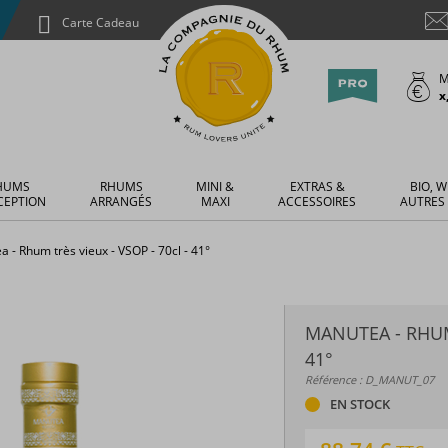
Carte Cadeau
M
x
HUMS
RHUMS
MINI &
EXTRAS &
BIO, W
CEPTION
ARRANGÉS
MAXI
ACCESSOIRES
AUTRES
 - Rhum très vieux - VSOP - 70cl - 41°
MANUTEA - RHUM 
41°
Référence : D_MANUT_07
EN STOCK