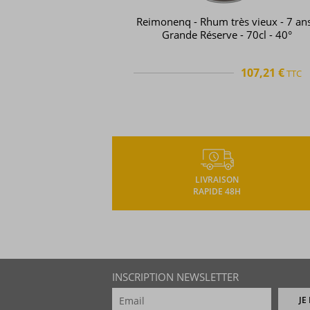
Reimonenq - Rhum très vieux - 7 ans
Grande Réserve - 70cl - 40°
107,21 €
TTC
TTC
+
LIVRAISON
RAPIDE 48H
INSCRIPTION NEWSLETTER
JE