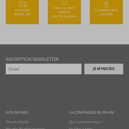
FRAIS DE PORT
LIVRAISON
PAIEMENT 100%
OFFERTS
RAPIDE 48H
SÉCURISÉ
dès 150 € d’achat
INSCRIPTION NEWSLETTER
JE M'INSCRIS
NOS RHUMS
LA COMPAGNIE DU RHUM
Rhums festifs
Qui sommes-nous ?
Rhums de dégustation
En tête-à-tête