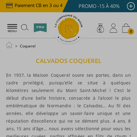
Paiement CB en 3 ou 4x dès 100 €
Livraison offer
PROMO -15 À 40%
0
MENU
Coquerel
CALVADOS
COQUEREL
En 1937, la Maison Coquerel ouvre ses portes, dans un
cadre privilégié, puisqu’elle se situe à quelques
kilomètres seulement du Mont Saint-Michel ! C’est le
début d’une belle histoire, consacrée à l’alcool le plus
emblématique de Normandie : le Calvados… Au fil des
années, elle développe un savoir-faire unique et une
réputation d’excellence qui ne se dément plus. 4 ans, 8
ans, 15 ans d’âge… nous avons sélectionné pour vous les
meilleures cuvées, parfois affinées en fûts de rhum !