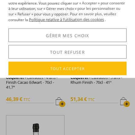
votre expérience. Vous pouvez cliquer sur « Accepter » pour consentir
à leur utilisation, sur « Gérer mes choix » pour les personnaliser ou
sur « Refuser » pour vous y opposer. Pour en savoir plus, veuillez
Politique relative à l’utilisation des cookies
consulter la
.
GÉRER MES CHOIX
TOUT REFUSER
TOUT ACCEPTER
Coquerel -
Calvados - 4 ans -
Coquerel -
Calvados - 5 ans -
Finish Cacao Edwart - 70cl -
Rhum Finish - 70cl - 41°
41,7°
46,39 €
51,34 €
TTC
TTC
+
+