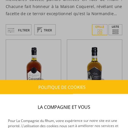
Chacune fait honneur à la Maison Coquerel, révélant une
facette de ce terroir exceptionnel qu’est la Normandie…
GRILLE
LISTE
FILTRER
TRIER
POLITIQUE DE COOKIES
Coquerel -
Calvados - 15 ans
Coquerel -
Calvados - 4 ans -
LA COMPAGNIE ET VOUS
- 70cl - 42°
Bourbon Finish - 70cl - 41°
Pour La Compagnie du Rhum, votre expérience sur notre site est une
64,86 €
43,19 €
TTC
TTC
priorité. L’utilisation des cookies nous sert à améliorer nos services et
+
+