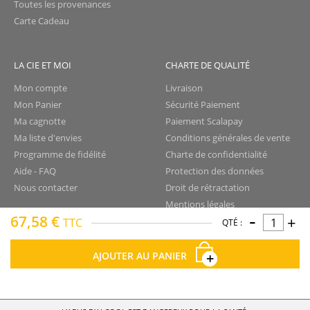
Toutes les provenances
Carte Cadeau
LA CIE ET MOI
CHARTE DE QUALITÉ
Mon compte
Livraison
Mon Panier
Sécurité Paiement
Ma cagnotte
Paiement Scalapay
Ma liste d'envies
Conditions générales de vente
Programme de fidélité
Charte de confidentialité
Aide - FAQ
Protection des données
Nous contacter
Droit de rétractation
Mentions légales
-
67,58 €
+
Plan du site
TTC
QTÉ :
AJOUTER AU PANIER
La Compagnie du Rhum © tous droits réservés