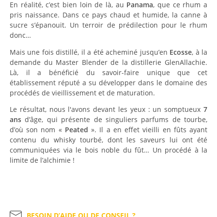
En réalité, c’est bien loin de là, au
Panama
, que ce rhum a
pris naissance. Dans ce pays chaud et humide, la canne à
sucre s’épanouit. Un terroir de prédilection pour le rhum
donc…
Mais une fois distillé, il a été acheminé jusqu’en
Ecosse
, à la
demande du Master Blender de la distillerie GlenAllachie.
Là, il a bénéficié du savoir-faire unique que cet
établissement réputé a su développer dans le domaine des
procédés de vieillissement et de maturation.
Le résultat, nous l'avons devant les yeux : un somptueux
7
ans
d’âge, qui présente de singuliers parfums de tourbe,
d’où son nom «
Peated
». Il a en effet vieilli en fûts ayant
contenu du whisky tourbé, dont les saveurs lui ont été
communiquées via le bois noble du fût… Un procédé à la
limite de l’alchimie !
BESOIN D’AIDE OU DE CONSEIL ?