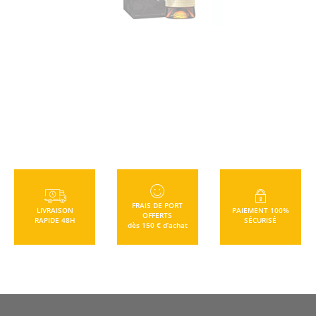
TTC
+
FRAIS DE PORT
LIVRAISON
PAIEMENT 100%
OFFERTS
RAPIDE 48H
SÉCURISÉ
dès 150 € d’achat