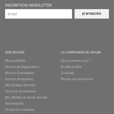
INSCRIPTION NEWSLETTER
JE M'INSCRIS
NOS RHUMS
LA COMPAGNIE DU RHUM
Rhums festifs
Qui sommes-nous ?
Rhums de dégustation
En tête-à-tête
Rhums d'exception
Cocktails
Punchs et liqueurs
Rhums en promotion
Mini & Maxi formats
Extras & Accessoires
Bio, Whisky & autres alcools
Nouveautés
Toutes les marques