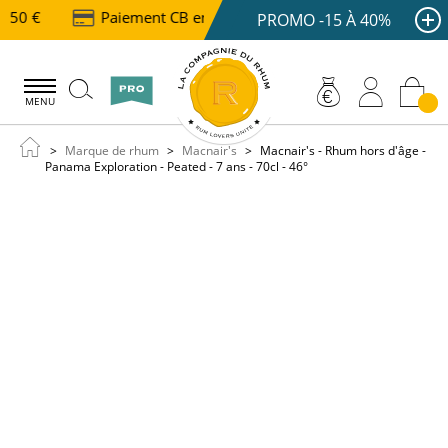
 150 €
Paiement CB en 3 ou 4x dès 100 €
Livraiso
PROMO -15 À 40%
MENU
Marque de rhum
Macnair's
Macnair's - Rhum hors d'âge -
Panama Exploration - Peated - 7 ans - 70cl - 46°