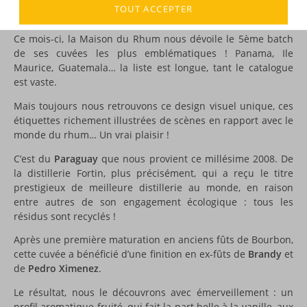
TOUT ACCEPTER
DESCRIPTION
Ce mois-ci, la Maison du Rhum nous dévoile le 5ème batch
de ses cuvées les plus emblématiques ! Panama, Ile
Maurice, Guatemala… la liste est longue, tant le catalogue
est vaste.
Mais toujours nous retrouvons ce design visuel unique, ces
étiquettes richement illustrées de scènes en rapport avec le
monde du rhum… Un vrai plaisir !
C’est du
Paraguay
que nous provient ce millésime 2008. De
la distillerie Fortin, plus précisément, qui a reçu le titre
prestigieux de meilleure distillerie au monde, en raison
entre autres de son engagement écologique : tous les
résidus sont recyclés !
Après une première maturation en anciens fûts de Bourbon,
cette cuvée a bénéficié d’une finition en ex-fûts de
Brandy
et
de
Pedro Ximenez
.
Le résultat, nous le découvrons avec émerveillement : un
profil aromatique fruité, qui fait la part belle à la vanille, aux