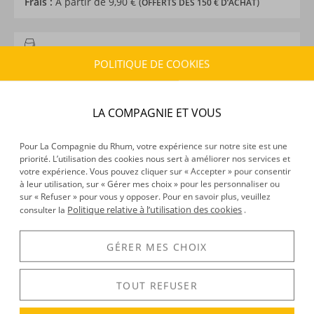
Frais :
À partir de 9,90 € (
)
OFFERTS DÈS 150 € D’ACHAT
CARACTÉRISTIQUES DU PRODUIT
POLITIQUE DE COOKIES
Type d’alcool :
Rhum traditionnel
Provenance :
Paraguay
Distillation :
Colonne
LA COMPAGNIE ET VOUS
Environnement de vieillissement :
Tropical
Millésime :
2008
Pour La Compagnie du Rhum, votre expérience sur notre site est une
Volume :
70CL
priorité. L’utilisation des cookies nous sert à améliorer nos services et
votre expérience. Vous pouvez cliquer sur « Accepter » pour consentir
Degré :
42°
à leur utilisation, sur « Gérer mes choix » pour les personnaliser ou
Edition :
limitée à 7071 exemplaires
sur « Refuser » pour vous y opposer. Pour en savoir plus, veuillez
Politique relative à l’utilisation des cookies
consulter la
.
DÉCOUVERTE
GÉRER MES CHOIX
Voir tous les produits :
Fortin
,
La Maison du Rhum
TOUT REFUSER