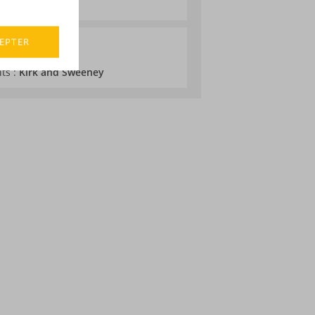
EPTER
its :
Kirk and Sweeney