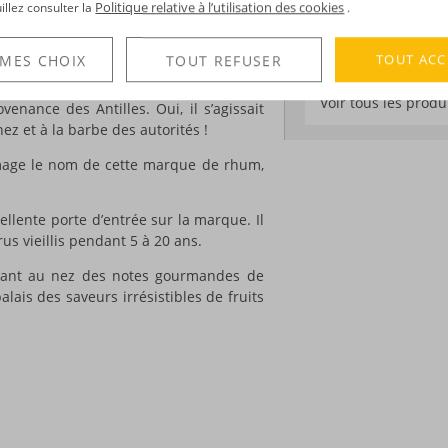
Degré :
40°
Politique relative à l’utilisation des cookies
uillez consulter la
.
pour les Rum Lovers. La consommation
TOUT ACC
 MES CHOIX
TOUT REFUSER
sous la forme d’une petite goélette,
DÉCOUVERTE
Son nom : le
Kirk & Sweeney
. Dans ses
Voir tous les produ
enance des Antilles. Oui, il s’agissait
ez et à la barbe des autorités !
mmage le nom de cette marque de rhum,
llente porte d’entrée sur la marque. Il
us vieillis pendant 5 à 20 ans.
ilant au nez des notes gourmandes de
alais des saveurs irrésistibles de fruits