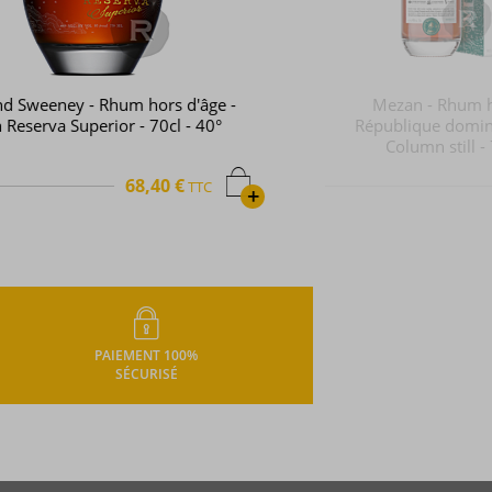
Mezan - Rhum hors d'âge -
République dominicaine 2012 -
Column still - 70cl - 46°
79,46 €
TTC
+
PAIEMENT 100%
SÉCURISÉ