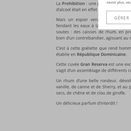
savoir plus, ve
La
Prohibition
: une période sombre 
d’alcool était en effet interdite…
GÉRER
Mais un espoir venait de la mer… 
fendant les eaux à la nuit tombée. 
soutes : des caisses de rhum, en prov
bien d’un contrebandier, agissant au n
C’est à cette goélette que rend ho
établie en
République Dominicaine
.
Cette cuvée
Gran Reserva
est une exce
s’agit d’un assemblage de différents cr
Un rhum d’une belle rondeur, dévo
vanille, de canne et de Sherry, et au p
secs, de chêne et de clou de girofle.
Un délicieux parfum d’interdit !