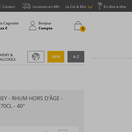
Contact
Livraison en 48h
La Cie & Moi
En tête-à-tête
a Cagnotte
Bonjour
,xx €
Compte
0
HISKY &
NEW
A-Z
 ALCOOLS
EY - RHUM HORS D'ÂGE -
70CL - 40°