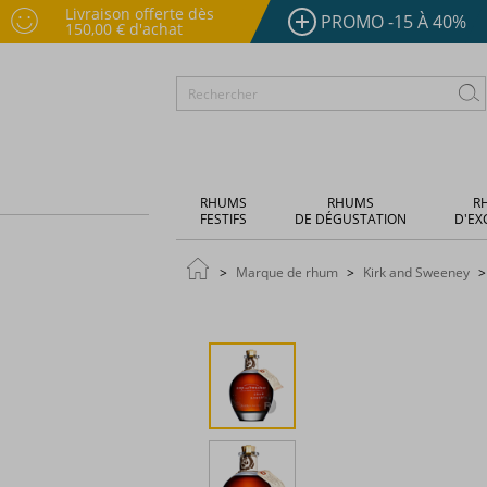
Livraison offerte dès
PROMO -15 À 40%
150,00 € d'achat
RHUMS
RHUMS
R
FESTIFS
DE DÉGUSTATION
D'EX
Marque de rhum
Kirk and Sweeney