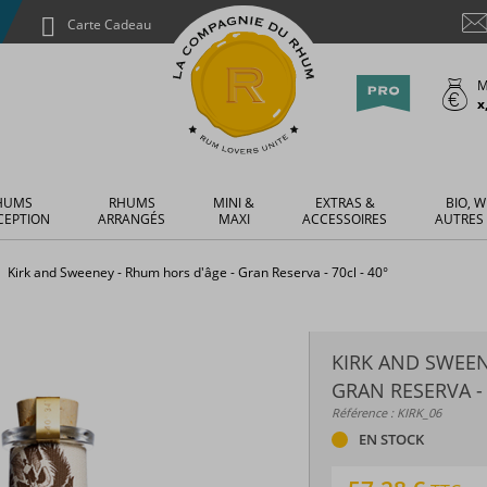
Carte Cadeau
M
x
HUMS
RHUMS
MINI &
EXTRAS &
BIO, W
CEPTION
ARRANGÉS
MAXI
ACCESSOIRES
AUTRES
Kirk and Sweeney - Rhum hors d'âge - Gran Reserva - 70cl - 40°
KIRK AND SWEEN
GRAN RESERVA - 
Référence : KIRK_06
EN STOCK