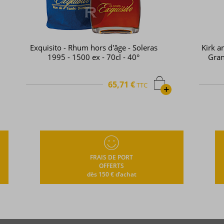
as
Kirk and Sweeney - Rhum hors d'âge -
Gran Reserva Superior - 70cl - 40°
68,40 €
TTC
+
+
FRAIS DE PORT
OFFERTS
dès 150 € d’achat