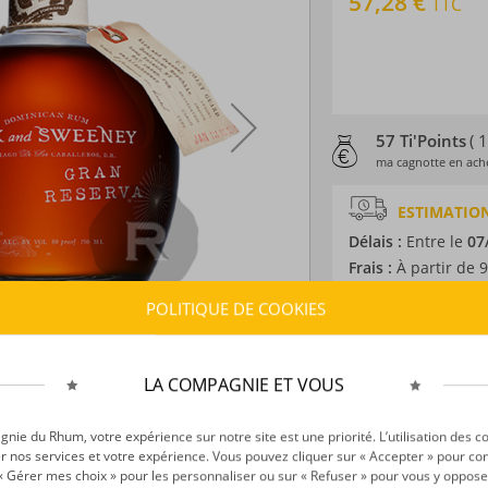
57,28 €
TTC
57 Ti'Points
( 
ma cagnotte en ache
ESTIMATION
Délais :
Entre le
07
Frais :
À partir de 9
POLITIQUE DE COOKIES
CARACTÉRISTI
Type d’alcool :
Rhum
LA COMPAGNIE ET VOUS
Provenance :
Répub
Distillation :
Colon
ie du Rhum, votre expérience sur notre site est une priorité. L’utilisation des c
Environnement de v
r nos services et votre expérience. Vous pouvez cliquer sur « Accepter » pour con
Volume :
70CL
r « Gérer mes choix » pour les personnaliser ou sur « Refuser » pour vous y oppose