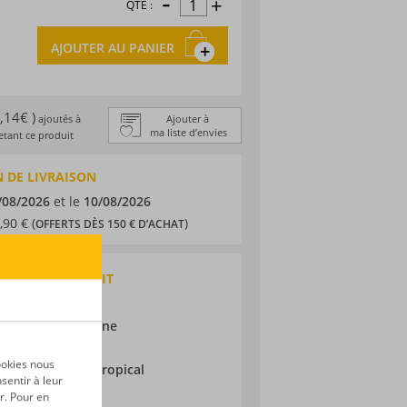
-
+
QTÉ :
AJOUTER AU PANIER
1,14€ )
ajoutés à
Ajouter à
ma liste d’envies
tant ce produit
 DE LIVRAISON
/08/2026
et le
10/08/2026
,90 € (
)
OFFERTS DÈS 150 € D’ACHAT
QUES DU PRODUIT
 traditionnel
lique Dominicaine
ne
ookies nous
ieillissement :
Tropical
sentir à leur
r. Pour en