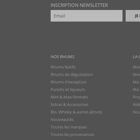
INSCRIPTION NEWSLETTER
JE
NOS RHUMS
LA 
Rhums festifs
Mon
Rhums de dégustation
Mon
Rhums d'exception
Ma 
Punchs et liqueurs
Ma l
Mini & Maxi formats
Pro
Extras & Accessoires
Aid
Bio, Whisky & autres alcools
Nou
Nouveautés
Toutes les marques
Toutes les provenances