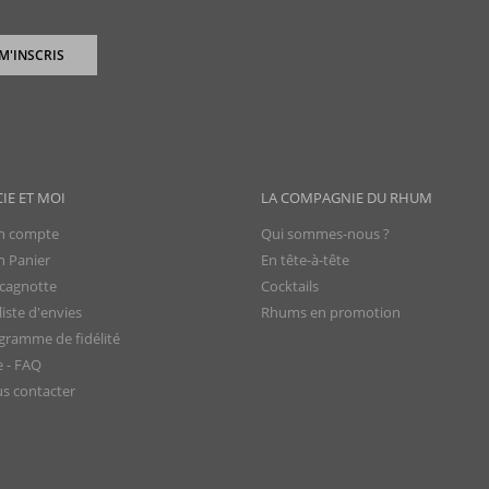
 M'INSCRIS
CIE ET MOI
LA COMPAGNIE DU RHUM
 compte
Qui sommes-nous ?
 Panier
En tête-à-tête
cagnotte
Cocktails
iste d'envies
Rhums en promotion
gramme de fidélité
e - FAQ
s contacter