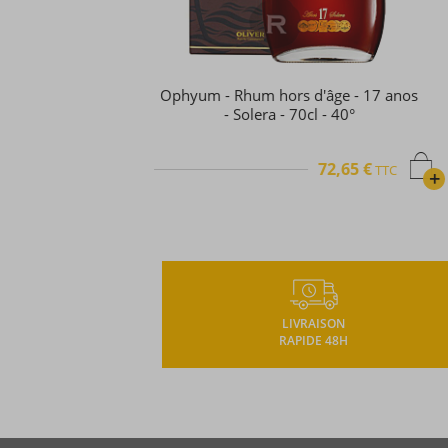
Exquisito - Rhum hors d'âge - Soler
1995 - 1500 ex - 70cl - 40°
65,71 €
TTC
TTC
+
LIVRAISON
RAPIDE 48H