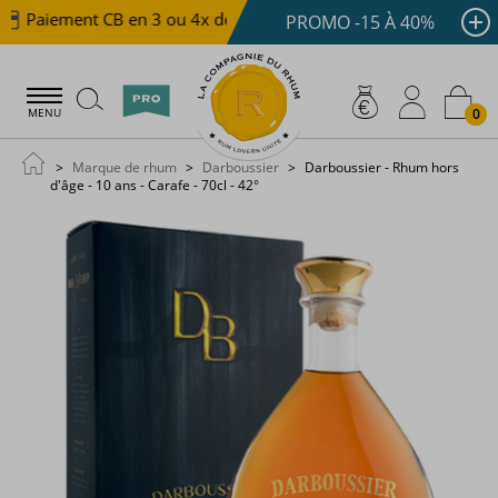
Paiement CB en 3 ou 4x dès 100 €
Livraison offerte dè
PROMO -15 À 40%
0
MENU
Marque de rhum
Darboussier
Darboussier - Rhum hors
d'âge - 10 ans - Carafe - 70cl - 42°