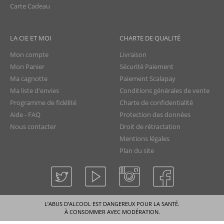
Carte Cadeau
LA CIE ET MOI
CHARTE DE QUALITÉ
Mon compte
Livraison
Mon Panier
Sécurité Paiement
Ma cagnotte
Paiement Scalapay
Ma liste d'envies
Conditions générales de vente
Programme de fidélité
Charte de confidentialité
Aide - FAQ
Protection des données
Nous contacter
Droit de rétractation
Mentions légales
Plan du site
La Compagnie du Rhum © tous droits réservés
L’ABUS D’ALCOOL EST DANGEREUX POUR LA SANTÉ.
À CONSOMMER AVEC MODÉRATION.