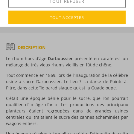
TOUT REFUSER
DÉCOUVERTE
TOUT ACCEPTER
Voir tous les produits :
Darboussier
DESCRIPTION
Le rhum hors d'âge
Darboussier
présenté en carafe est un
mélange de très vieux rhums vieillis en fût de chêne.
Tout commence en 1869, lors de l’inauguration de la célèbre
usine à sucre Darboussier. Le lieu ? La darse de Pointe-à-
Pitre, dans cette île paradisiaque qu’est la
Guadeloupe
.
C’était une époque bénie pour le sucre, que l’on pourrait
qualifier d’ « âge d’or ». Les productions des principaux
planteurs étaient regroupées dans de grandes usines
centrales qui traitaient le sucre des cannes acheminées par
wagons entiers.
Une époque révolue à laquelle se réfère l’étiquette de cette