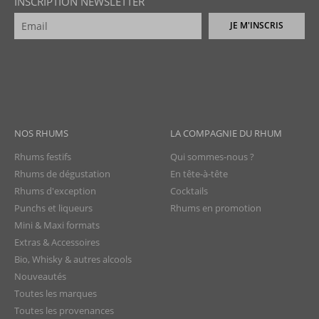
INSCRIPTION NEWSLETTER
JE M'INSCRIS
NOS RHUMS
LA COMPAGNIE DU RHUM
Rhums festifs
Qui sommes-nous ?
Rhums de dégustation
En tête-à-tête
Rhums d'exception
Cocktails
Punchs et liqueurs
Rhums en promotion
Mini & Maxi formats
Extras & Accessoires
Bio, Whisky & autres alcools
Nouveautés
Toutes les marques
Toutes les provenances