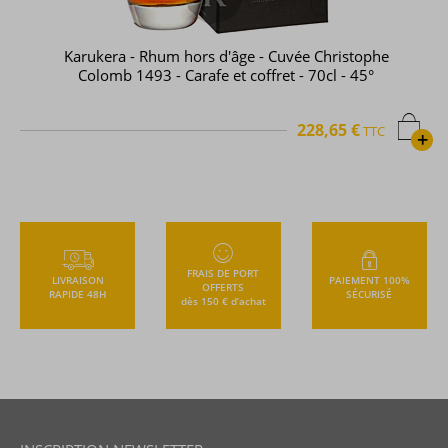
Karukera - Rhum hors d'âge - Cuvée Christophe
Colomb 1493 - Carafe et coffret - 70cl - 45°
228,65 €
TTC
+
FRAIS DE PORT
LIVRAISON
PAIEMENT 100%
OFFERTS
RAPIDE 48H
SÉCURISÉ
dès 150 € d’achat