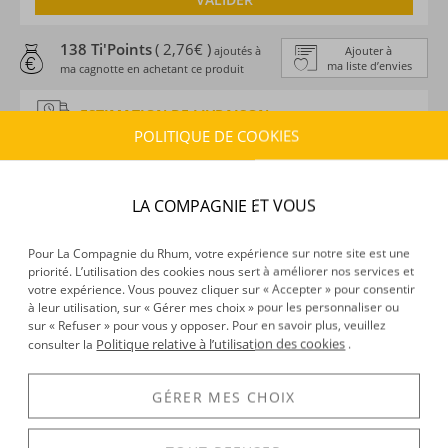
138 Ti'Points
( 2,76€ )
ajoutés à
Ajouter à
ma liste d’envies
ma cagnotte en achetant ce produit
ESTIMATION DE LIVRAISON
POLITIQUE DE COOKIES
Délais :
Entre le
07/08/2026
et le
10/08/2026
Frais :
À partir de 9,90 € (
)
OFFERTS DÈS 150 € D’ACHAT
LA COMPAGNIE ET VOUS
CARACTÉRISTIQUES DU PRODUIT
Pour La Compagnie du Rhum, votre expérience sur notre site est une
Type d’alcool :
Rhum traditionnel
priorité. L’utilisation des cookies nous sert à améliorer nos services et
Provenance :
Guadeloupe
votre expérience. Vous pouvez cliquer sur « Accepter » pour consentir
à leur utilisation, sur « Gérer mes choix » pour les personnaliser ou
Distillation :
Colonne
sur « Refuser » pour vous y opposer. Pour en savoir plus, veuillez
Environnement de vieillissement :
Tropical
Politique relative à l’utilisation des cookies
consulter la
.
Volume :
70CL
Degré :
42°
GÉRER MES CHOIX
Edition :
Carafe livrée sans étui