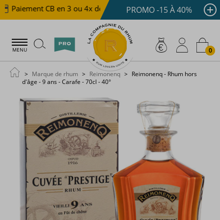
Paiement CB en 3 ou 4x dès 100 €
Livraison offerte d
PROMO -15 À 40%
0
MENU
Marque de rhum
Reimonenq
Reimonenq - Rhum hors
d'âge - 9 ans - Carafe - 70cl - 40°