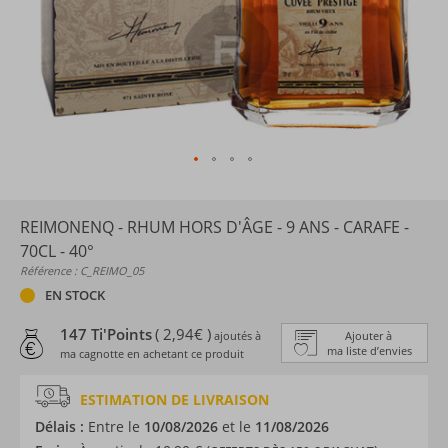
REIMONENQ - RHUM HORS D'ÂGE - 9 ANS - CARAFE -
70CL - 40°
Référence : C_REIMO_05
EN STOCK
147 Ti'Points
( 2,94€ )
ajoutés à
Ajouter à
ma liste d’envies
ma cagnotte en achetant ce produit
ESTIMATION DE LIVRAISON
Délais :
Entre le
10/08/2026
et le
11/08/2026