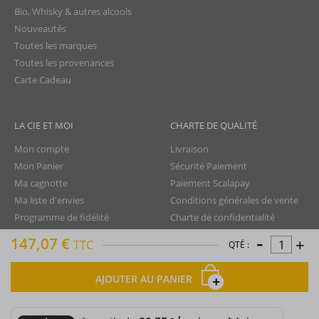
Bio, Whisky & autres alcools
Nouveautés
Toutes les marques
Toutes les provenances
Carte Cadeau
LA CIE ET MOI
CHARTE DE QUALITÉ
Mon compte
Livraison
Mon Panier
Sécurité Paiement
Ma cagnotte
Paiement Scalapay
Ma liste d'envies
Conditions générales de vente
Programme de fidélité
Charte de confidentialité
-
Aide - FAQ
Protection des données
147,07 €
+
TTC
QTÉ :
Nous contacter
Droit de rétractation
Mentions légales
AJOUTER AU PANIER
Plan du site