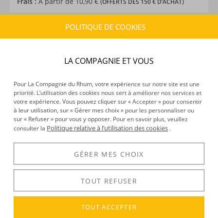
Frais :
À partir de 10,90 € (
)
OFFERTS DÈS 150 € D’ACHAT
POLITIQUE DE COOKIES
CARACTÉRISTIQUES DU PRODUIT
Type d’alcool :
Rhum agricole
LA COMPAGNIE ET VOUS
Provenance :
Guadeloupe
Distillation :
Colonne
Environnement de vieillissement :
Tropical
Pour La Compagnie du Rhum, votre expérience sur notre site est une
priorité. L’utilisation des cookies nous sert à améliorer nos services et
Volume :
70CL
votre expérience. Vous pouvez cliquer sur « Accepter » pour consentir
Degré :
40°
à leur utilisation, sur « Gérer mes choix » pour les personnaliser ou
Médailles :
Médaillé au RhumFest Awards en 2018, Or
sur « Refuser » pour vous y opposer. Pour en savoir plus, veuillez
Politique relative à l’utilisation des cookies
consulter la
.
2006 Concours Général Agricole de Paris
GÉRER MES CHOIX
DÉCOUVERTE
TOUT REFUSER
Voir tous les produits :
Reimonenq
TOUT ACCEPTER