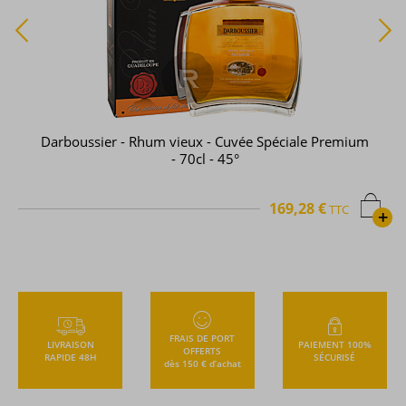
Darboussier - Rhum vieux - Cuvée Spéciale Premium
- 70cl - 45°
169,28 €
TTC
+
FRAIS DE PORT
LIVRAISON
PAIEMENT 100%
OFFERTS
RAPIDE 48H
SÉCURISÉ
dès 150 € d’achat