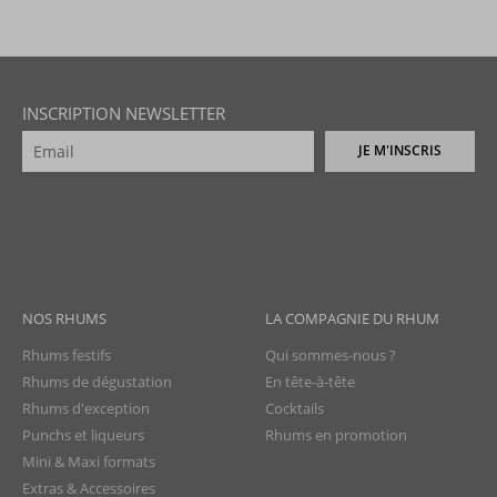
INSCRIPTION NEWSLETTER
JE M'INSCRIS
NOS RHUMS
LA COMPAGNIE DU RHUM
Rhums festifs
Qui sommes-nous ?
Rhums de dégustation
En tête-à-tête
Rhums d'exception
Cocktails
Punchs et liqueurs
Rhums en promotion
Mini & Maxi formats
Extras & Accessoires