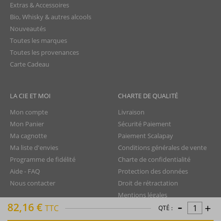
Extras & Accessoires
Bio, Whisky & autres alcools
Nouveautés
Toutes les marques
Toutes les provenances
Carte Cadeau
LA CIE ET MOI
CHARTE DE QUALITÉ
Mon compte
Livraison
Mon Panier
Sécurité Paiement
Ma cagnotte
Paiement Scalapay
Ma liste d'envies
Conditions générales de vente
Programme de fidélité
Charte de confidentialité
Aide - FAQ
Protection des données
Nous contacter
Droit de rétractation
Mentions légales
-
82,16 €
+
Plan du site
TTC
QTÉ :