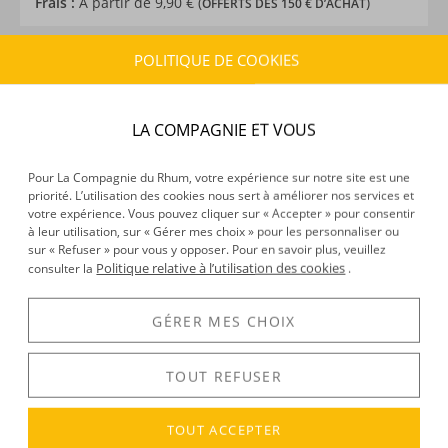
Frais :
À partir de 9,90 € (
)
OFFERTS DÈS 150 € D’ACHAT
POLITIQUE DE COOKIES
CARACTÉRISTIQUES DU PRODUIT
Type d’alcool :
Whisky
Provenance :
Ecosse
LA COMPAGNIE ET VOUS
Distillation :
Inconnu
Environnement de vieillissement :
Continental
Pour La Compagnie du Rhum, votre expérience sur notre site est une
priorité. L’utilisation des cookies nous sert à améliorer nos services et
Volume :
70CL
votre expérience. Vous pouvez cliquer sur « Accepter » pour consentir
Degré :
43°
à leur utilisation, sur « Gérer mes choix » pour les personnaliser ou
Edition :
limitée
sur « Refuser » pour vous y opposer. Pour en savoir plus, veuillez
Politique relative à l’utilisation des cookies
consulter la
.
GÉRER MES CHOIX
DÉCOUVERTE
Voir tous les produits :
Caol Ila
TOUT REFUSER
TOUT ACCEPTER
DESCRIPTION