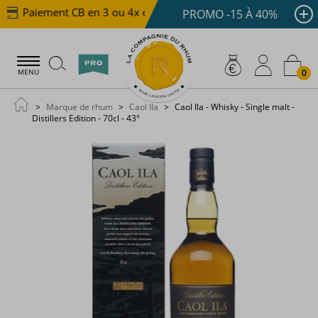
Paiement CB en 3 ou 4x dès 100 €
Livraison offerte 
PROMO -15 À 40%
0
MENU
Marque de rhum
Caol Ila
Caol Ila - Whisky - Single malt -
Distillers Edition - 70cl - 43°