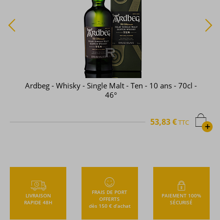
Ardbeg - Whisky - Single Malt - Ten - 10 ans - 70cl -
46°
53,83 €
TTC
+
FRAIS DE PORT
LIVRAISON
PAIEMENT 100%
OFFERTS
RAPIDE 48H
SÉCURISÉ
dès 150 € d’achat