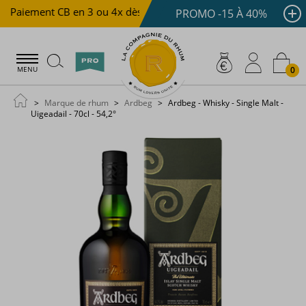
Paiement CB en 3 ou 4x dès 100 €
Livraison offerte dè
PROMO -15 À 40%
0
MENU
Marque de rhum
Ardbeg
Ardbeg - Whisky - Single Malt -
Uigeadail - 70cl - 54,2°