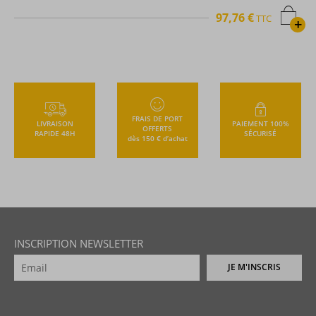
97,76 €
TTC
+
FRAIS DE PORT
LIVRAISON
PAIEMENT 100%
OFFERTS
RAPIDE 48H
SÉCURISÉ
dès 150 € d’achat
INSCRIPTION NEWSLETTER
JE M'INSCRIS