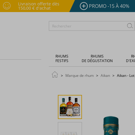
Livraison offerte dès
PROMO -15 À 40%
150,00 € d'achat
RHUMS
RHUMS
R
FESTIFS
DE DÉGUSTATION
D'EX
Marque de rhum
Aikan
Aikan - Lot