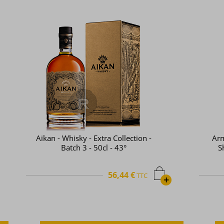
Armorik - Whisky - Single malt -
Sherry cask - Bio - 70cl - 46°
48,58 €
TTC
+
+