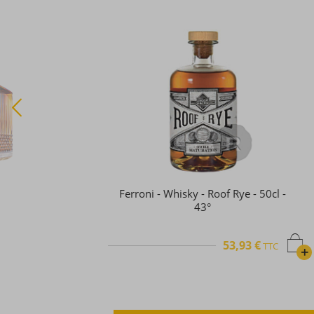
Aikan - Whisky - Extra Collection -
Batch 3 - 50cl - 43°
56,44 €
TTC
TTC
+