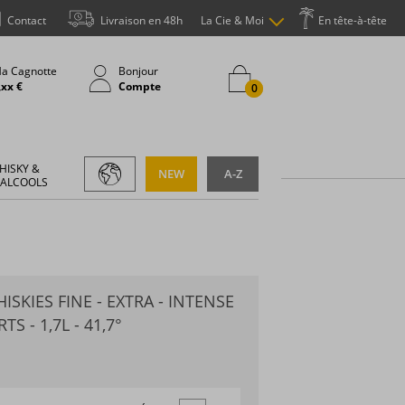
Contact
Livraison en 48h
La Cie & Moi
En tête-à-tête
a Cagnotte
Bonjour
,xx €
Compte
0
HISKY &
NEW
A-Z
 ALCOOLS
ISKIES FINE - EXTRA - INTENSE
S - 1,7L - 41,7°