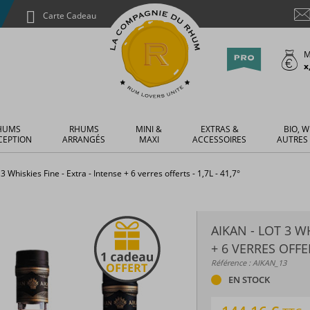
Carte Cadeau
M
x
HUMS
RHUMS
MINI &
EXTRAS &
BIO, W
CEPTION
ARRANGÉS
MAXI
ACCESSOIRES
AUTRES
 3 Whiskies Fine - Extra - Intense + 6 verres offerts - 1,7L - 41,7°
AIKAN - LOT 3 WH
+ 6 VERRES OFFERT
Référence : AIKAN_13
EN STOCK