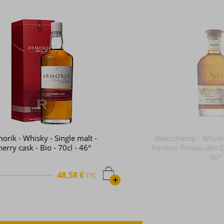
Beauchamp - Whisky - Single Malt -
Finition Pineau des Charentes - 70cl -
46°
40,09 €
TTC
+