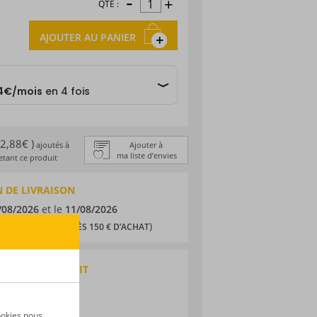
-
+
QTÉ :
AJOUTER AU PANIER
 2,88€ )
ajoutés à
Ajouter à
ma liste d’envies
tant ce produit
 DE LIVRAISON
/08/2026
et le
11/08/2026
1,90 € (
)
OFFERTS DÈS 150 € D’ACHAT
QUES DU PRODUIT
sky
e
ookies nous