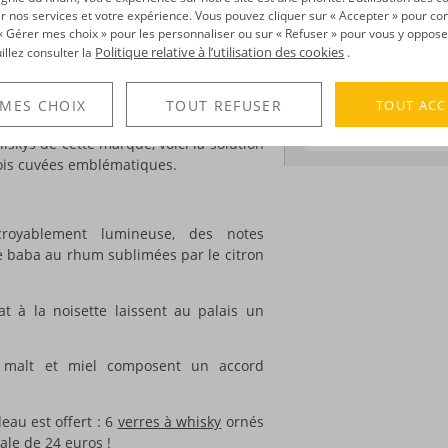
Volume :
170CL
es premiers habitants de la Martinique,
r nos services et votre expérience. Vous pouvez cliquer sur « Accepter » pour con
Degré :
41.7°
r « Gérer mes choix » pour les personnaliser ou sur « Refuser » pour vous y oppose
Politique relative à l’utilisation des cookies
uillez consulter la
.
 de whisky écossais qui privilégie les
rtiniquais, explorant donc les fruits du
DÉCOUVERTE
TOUT ACC
 MES CHOIX
TOUT REFUSER
Voir tous les produ
iskys de cette marque, voici la solution
rois cuvées emblématiques.
oyablement lumineuse, des notes
 baba au rhum sublimées par le citron
at à la noisette laissent au palais un
, malt et miel composent un accord
eau est offert : 6
verres à whisky
ornés
ale de 24 euros !