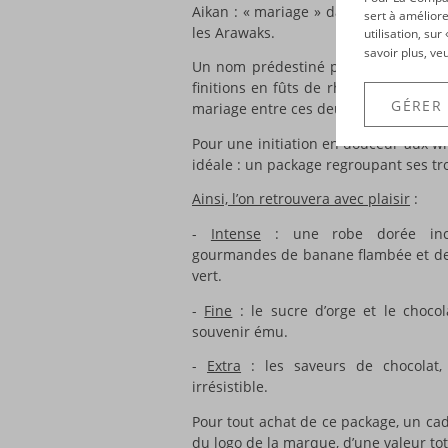
Aikan : « mariage » dans la langue d
sert à améliore
les Arawaks.
utilisation, su
savoir plus, ve
Un nom prédestiné pour cette marque
finitions en fûts de rhum agricole ma
GÉRER
mariage entre ces deux alcools !
Pour une initiation en douceur aux wh
idéale : un package regroupant ses t
Ainsi, l’on retrouvera avec plaisir
:
-
Intense
: une robe dorée incr
gourmandes de banane flambée et de
vert.
-
Fine
: le sucre d’orge et le chocol
souvenir ému.
-
Extra
: les saveurs de chocolat
irrésistible.
Pour tout achat de ce package, un cad
du logo de la marque, d’une valeur tot