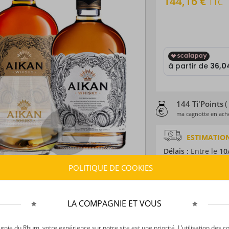
144,16 €
TTC
144 Ti'Points
(
ma cagnotte en ache
ESTIMATION
Délais :
Entre le
10
Frais :
À partir de 1
POLITIQUE DE COOKIES
CARACTÉRISTI
LA COMPAGNIE ET VOUS
Type d’alcool :
Whi
Provenance :
Franc
ie du Rhum, votre expérience sur notre site est une priorité. L’utilisation des c