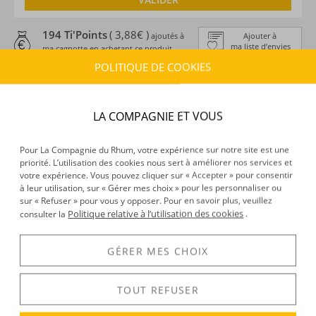
194 Ti'Points
( 3,88€ )
ajoutés à
Ajouter à
ma liste d’envies
ma cagnotte en achetant ce produit
POLITIQUE DE COOKIES
ESTIMATION DE LIVRAISON
Délais :
Entre le
10/08/2026
et le
11/08/2026
LA COMPAGNIE ET VOUS
Frais :
À partir de 9,90 € (
)
OFFERTS DÈS 150 € D’ACHAT
Pour La Compagnie du Rhum, votre expérience sur notre site est une
priorité. L’utilisation des cookies nous sert à améliorer nos services et
CARACTÉRISTIQUES DU PRODUIT
votre expérience. Vous pouvez cliquer sur « Accepter » pour consentir
Type d’alcool :
Rhum traditionnel
à leur utilisation, sur « Gérer mes choix » pour les personnaliser ou
sur « Refuser » pour vous y opposer. Pour en savoir plus, veuillez
Provenance :
Iles vierges américaines
Politique relative à l’utilisation des cookies
consulter la
.
Distillation :
Colonne
Environnement de vieillissement :
Tropical
GÉRER MES CHOIX
Volume :
70CL
Degré :
43.9°
TOUT REFUSER