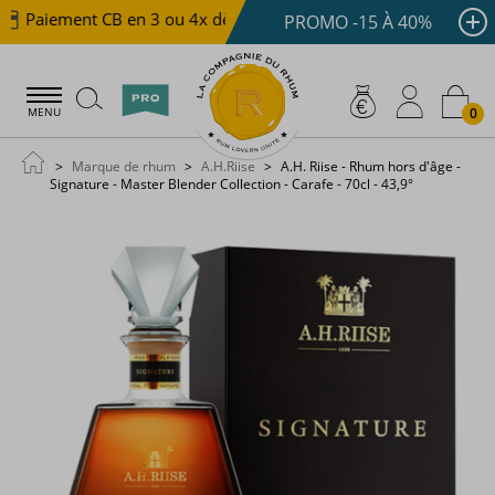
Paiement CB en 3 ou 4x dès 100 €
Livraison offerte d
PROMO -15 À 40%
0
MENU
Marque de rhum
A.H.Riise
A.H. Riise - Rhum hors d'âge -
Signature - Master Blender Collection - Carafe - 70cl - 43,9°