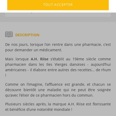
DÉCOUVERTE
TOUT ACCEPTER
Voir tous les produits :
A.H.Riise
,
Old St. Croix
DESCRIPTION
De nos jours, lorsque l’on rentre dans une pharmacie, c’est
pour demander un médicament.
Mais lorsque
A.H. Riise
s’établit au 19ème siècle comme
pharmacien dans les Iles Vierges danoises - aujourd’hui
américaines - il élabore entre autres des recettes… de rhum
!
Comme on l’imagine, l’affluence est grande, et chacun se
découvre bientôt une maladie qui ne peut être soignée
qu’avec l’élixir de ce pharmacien hors du commun.
Plusieurs siècles après, la marque A.H. Riise est florissante
et bénéficie d’une notoriété mondiale !