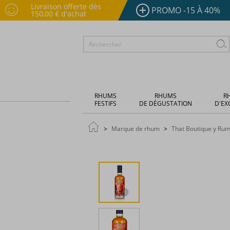
Livraison offerte dès
PROMO -15 À 40%
150,00 € d'achat
RHUMS
RHUMS
R
FESTIFS
DE DÉGUSTATION
D'EX
Marque de rhum
That Boutique y Ru