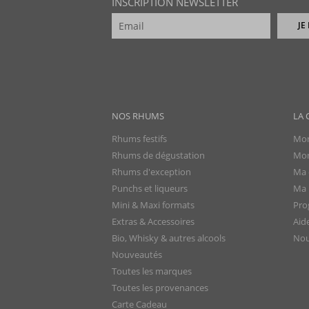
INSCRIPTION NEWSLETTER
JE
NOS RHUMS
LA 
Rhums festifs
Mon
Rhums de dégustation
Mon
Rhums d'exception
Ma 
Punchs et liqueurs
Ma l
Mini & Maxi formats
Pro
Extras & Accessoires
Aid
Bio, Whisky & autres alcools
Nou
Nouveautés
Toutes les marques
Toutes les provenances
Carte Cadeau