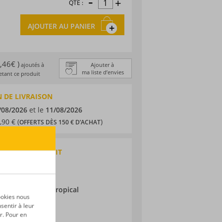
-
+
QTÉ :
AJOUTER AU PANIER
1,46€ )
ajoutés à
Ajouter à
ma liste d’envies
tant ce produit
 DE LIVRAISON
/08/2026
et le
11/08/2026
,90 € (
)
OFFERTS DÈS 150 € D’ACHAT
QUES DU PRODUIT
 traditionnel
ieillissement :
Tropical
ookies nous
sentir à leur
r. Pour en