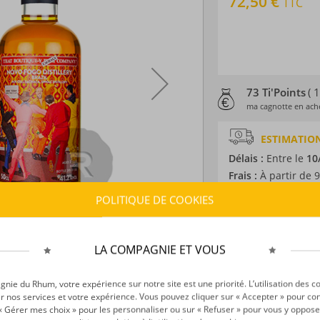
72,50 €
TTC
73 Ti'Points
( 
ma cagnotte en ache
ESTIMATION
Délais :
Entre le
10
Frais :
À partir de 9
POLITIQUE DE COOKIES
CARACTÉRISTI
Type d’alcool :
Rhum
LA COMPAGNIE ET VOUS
Provenance :
Brésil
Environnement de v
ie du Rhum, votre expérience sur notre site est une priorité. L’utilisation des c
Volume :
50CL
r nos services et votre expérience. Vous pouvez cliquer sur « Accepter » pour con
Degré :
41.2°
r « Gérer mes choix » pour les personnaliser ou sur « Refuser » pour vous y oppose