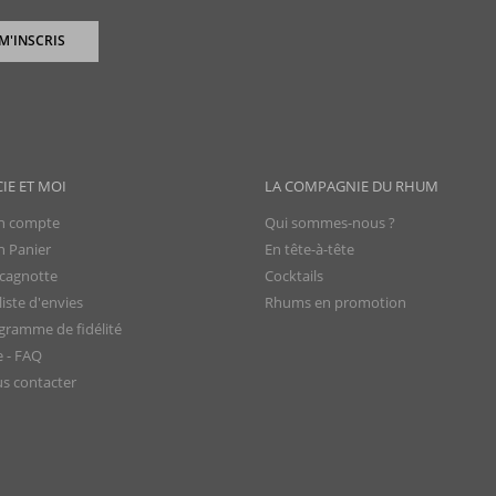
 M'INSCRIS
CIE ET MOI
LA COMPAGNIE DU RHUM
 compte
Qui sommes-nous ?
 Panier
En tête-à-tête
cagnotte
Cocktails
iste d'envies
Rhums en promotion
gramme de fidélité
e - FAQ
s contacter