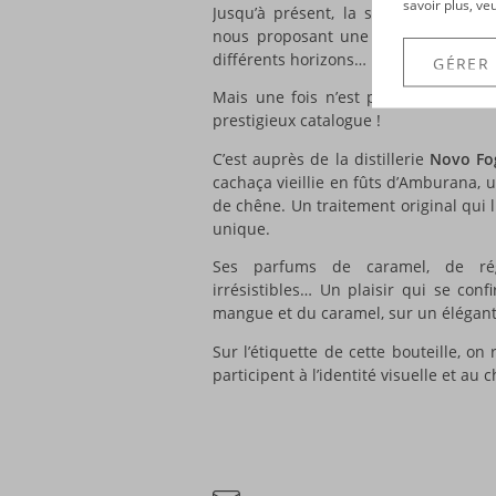
savoir plus, ve
Jusqu’à présent, la société That Bo
nous proposant une sélection des m
différents horizons…
GÉRER
Mais une fois n’est pas coutume, c’
prestigieux catalogue !
C’est auprès de la distillerie
Novo Fo
cachaça vieillie en fûts d’Amburana, u
de chêne. Un traitement original qui l
unique.
Ses parfums de caramel, de rég
irrésistibles… Un plaisir qui se con
mangue et du caramel, sur un élégant
Sur l’étiquette de cette bouteille, on
participent à l’identité visuelle et a