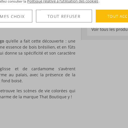
Politique relative à l’utilisation des cookies
uillez consulter la
.
Edition :
limitée à
utique y se concentrait sur les rhums,
eilleurs hors d’âge en provenance de
TOUT ACC
 MES CHOIX
TOUT REFUSER
DÉCOUVERTE
est une
cachaça
qui vient intégrer son
Voir tous les produ
go
qu’elle a fait cette découverte : une
ne essence de bois brésilien, et en fûts
ui donne sa spécificité et son caractère
lisse et de cardamome s’avèrent
firme au palais, avec la présence de la
 fond boisé.
 retrouve les scènes de vie colorées qui
u charme de la marque That Boutique y !