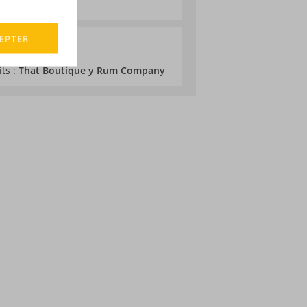
 550 exemplaires
EPTER
its :
That Boutique y Rum Company