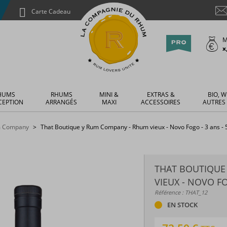
Carte Cadeau
M
x
HUMS
RHUMS
MINI &
EXTRAS &
BIO, W
CEPTION
ARRANGÉS
MAXI
ACCESSOIRES
AUTRES
m Company
That Boutique y Rum Company - Rhum vieux - Novo Fogo - 3 ans - 5
THAT BOUTIQUE
VIEUX - NOVO FOG
Référence : THAT_12
EN STOCK