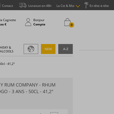
Contact
Livraison en 48h
La Cie & Moi
En tête-à-tête
a Cagnotte
Bonjour
,xx €
Compte
0
HISKY &
NEW
A-Z
 ALCOOLS
0cl - 41,2°
 Y RUM COMPANY - RHUM
O - 3 ANS - 50CL - 41,2°