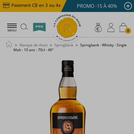
Paiement CB en 3 ou 4x dès 100 €
Livraison offerte
PROMO -15 À 40%
0
MENU
Marque de rhum
Springbank
Springbank - Whisky - Single
Malt - 10 ans - 70cl - 46°