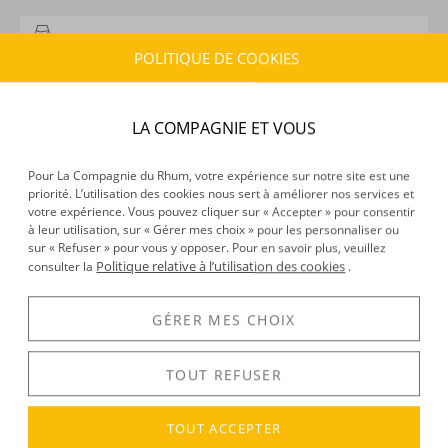
CARACTÉRISTIQUES DU PRODUIT
POLITIQUE DE COOKIES
Type d’alcool :
Whisky
Provenance :
Ecosse
Distillation :
Alambic
LA COMPAGNIE ET VOUS
Environnement de vieillissement :
Continental
Volume :
70CL
Pour La Compagnie du Rhum, votre expérience sur notre site est une
Degré :
46°
priorité. L’utilisation des cookies nous sert à améliorer nos services et
votre expérience. Vous pouvez cliquer sur « Accepter » pour consentir
à leur utilisation, sur « Gérer mes choix » pour les personnaliser ou
sur « Refuser » pour vous y opposer. Pour en savoir plus, veuillez
Politique relative à l’utilisation des cookies
DÉCOUVERTE
consulter la
.
Voir tous les produits :
Springbank
GÉRER MES CHOIX
TOUT REFUSER
DESCRIPTION
Springbank
est une marque de whisky écossais produite
TOUT ACCEPTER
dans la région de Campbeltown, qui se situe dans le
Mull of