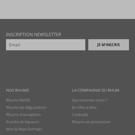
INSCRIPTION NEWSLETTER
JE M'INSCRIS
NOS RHUMS
LA COMPAGNIE DU RHUM
Rhums festifs
Qui sommes-nous ?
Rhums de dégustation
En tête-à-tête
Rhums d'exception
Cocktails
Punchs et liqueurs
Rhums en promotion
Mini & Maxi formats