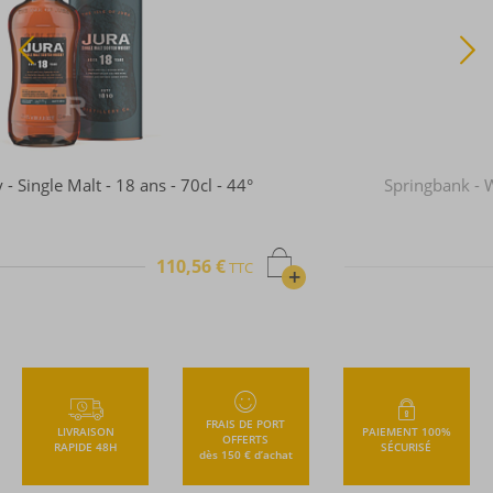
Springbank - Whisky - Single Malt - 15 ans - 70cl -
46°
106,30 €
TTC
FRAIS DE PORT
LIVRAISON
PAIEMENT 100%
OFFERTS
RAPIDE 48H
SÉCURISÉ
dès 150 € d’achat