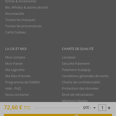
Extras & Accessoires
Bio, Whisky & autres alcools
Nouveautés
Toutes les marques
Toutes les provenances
Carte Cadeau
LA CIE ET MOI
CHARTE DE QUALITÉ
Mon compte
Livraison
Mon Panier
Sécurité Paiement
Ma cagnotte
Paiement Scalapay
Ma liste d'envies
Conditions générales de vente
Programme de fidélité
Charte de confidentialité
Aide - FAQ
Protection des données
Nous contacter
Droit de rétractation
Mentions légales
-
72,60 €
+
Plan du site
TTC
QTÉ :