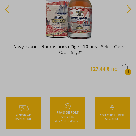
TCRL - Rhum hors d'âge - Jamaica WP 2007 - 14 ans -
Single Cask - 70cl - 57,9°
131,35 €
TTC
+
FRAIS DE PORT
LIVRAISON
PAIEMENT 100%
OFFERTS
RAPIDE 48H
SÉCURISÉ
dès 150 € d’achat