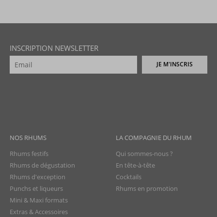
INSCRIPTION NEWSLETTER
JE M'INSCRIS
NOS RHUMS
LA COMPAGNIE DU RHUM
Rhums festifs
Qui sommes-nous ?
Rhums de dégustation
En tête-à-tête
Rhums d'exception
Cocktails
Punchs et liqueurs
Rhums en promotion
Mini & Maxi formats
Extras & Accessoires