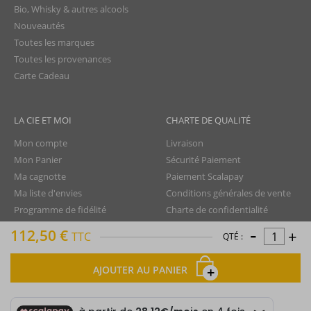
Bio, Whisky & autres alcools
Nouveautés
Toutes les marques
Toutes les provenances
Carte Cadeau
LA CIE ET MOI
CHARTE DE QUALITÉ
Mon compte
Livraison
Mon Panier
Sécurité Paiement
Ma cagnotte
Paiement Scalapay
Ma liste d'envies
Conditions générales de vente
Programme de fidélité
Charte de confidentialité
-
Aide - FAQ
Protection des données
112,50 €
+
TTC
QTÉ :
Nous contacter
Droit de rétractation
Mentions légales
AJOUTER AU PANIER
Plan du site