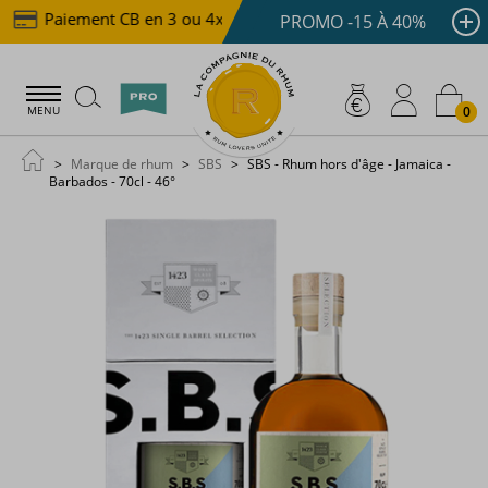
Paiement CB en 3 ou 4x dès 100 €
Livraison offerte
PROMO -15 À 40%
0
MENU
Marque de rhum
SBS
SBS - Rhum hors d'âge - Jamaica -
Barbados - 70cl - 46°