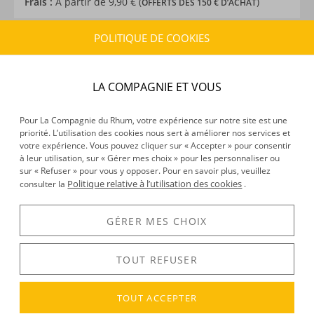
Frais :
À partir de 9,90 € (
)
OFFERTS DÈS 150 € D’ACHAT
POLITIQUE DE COOKIES
CARACTÉRISTIQUES DU PRODUIT
Type d’alcool :
Rhum traditionnel
LA COMPAGNIE ET VOUS
Provenance :
Barbade
Distillation :
Mixte
Pour La Compagnie du Rhum, votre expérience sur notre site est une
Environnement de vieillissement :
Tropical
priorité. L’utilisation des cookies nous sert à améliorer nos services et
Volume :
70CL
votre expérience. Vous pouvez cliquer sur « Accepter » pour consentir
Degré :
46°
à leur utilisation, sur « Gérer mes choix » pour les personnaliser ou
sur « Refuser » pour vous y opposer. Pour en savoir plus, veuillez
Edition :
Edition limitée à 295 bouteilles
Politique relative à l’utilisation des cookies
consulter la
.
GÉRER MES CHOIX
DÉCOUVERTE
Voir tous les produits :
SBS
TOUT REFUSER
TOUT ACCEPTER
DESCRIPTION