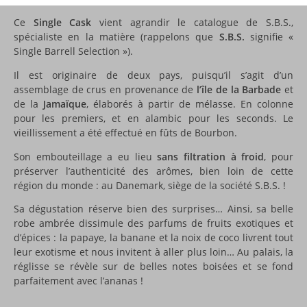
Ce
Single Cask
vient agrandir le catalogue de S.B.S.,
spécialiste en la matière (rappelons que
S.B.S.
signifie «
Single Barrell Selection »).
Il est originaire de deux pays, puisqu’il s’agit d’un
assemblage de crus en provenance de
l’île de la Barbade
et
de la
Jamaïque
, élaborés à partir de mélasse. En colonne
pour les premiers, et en alambic pour les seconds. Le
vieillissement a été effectué en fûts de Bourbon.
Son embouteillage a eu lieu
sans filtration à froid
, pour
préserver l’authenticité des arômes, bien loin de cette
région du monde : au Danemark, siège de la société S.B.S. !
Sa dégustation réserve bien des surprises… Ainsi, sa belle
robe ambrée dissimule des parfums de fruits exotiques et
d’épices : la papaye, la banane et la noix de coco livrent tout
leur exotisme et nous invitent à aller plus loin… Au palais, la
réglisse se révèle sur de belles notes boisées et se fond
parfaitement avec l’ananas !