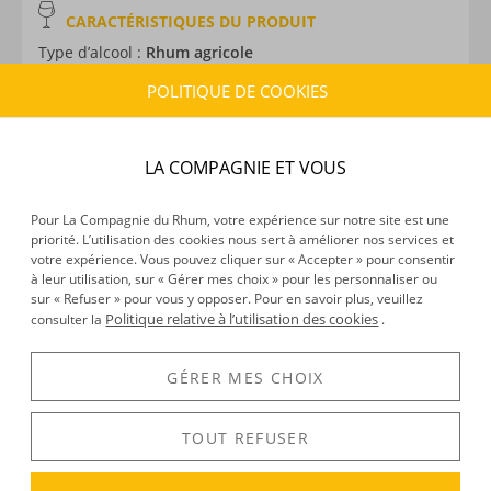
CARACTÉRISTIQUES DU PRODUIT
Type d’alcool :
Rhum agricole
Provenance :
La Réunion
POLITIQUE DE COOKIES
Distillation :
Colonne
Volume :
70CL
Degré :
52°
LA COMPAGNIE ET VOUS
Edition :
Limitée à 3000 exemplaires
Pour La Compagnie du Rhum, votre expérience sur notre site est une
priorité. L’utilisation des cookies nous sert à améliorer nos services et
votre expérience. Vous pouvez cliquer sur « Accepter » pour consentir
DÉCOUVERTE
à leur utilisation, sur « Gérer mes choix » pour les personnaliser ou
Voir tous les produits :
Savanna
sur « Refuser » pour vous y opposer. Pour en savoir plus, veuillez
Politique relative à l’utilisation des cookies
consulter la
.
GÉRER MES CHOIX
DESCRIPTION
Voici un
rhum blanc agricole
qui nous provient de
la
TOUT REFUSER
Réunion
, de la distillerie Bois-Rouge. Celle-ci ne produit
chaque année pas moins de 500 000 litres de rhum.