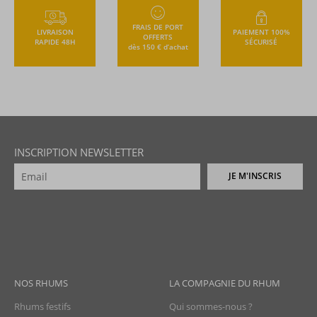
FRAIS DE PORT
LIVRAISON
PAIEMENT 100%
OFFERTS
RAPIDE 48H
SÉCURISÉ
dès 150 € d’achat
INSCRIPTION NEWSLETTER
JE M'INSCRIS
NOS RHUMS
LA COMPAGNIE DU RHUM
Rhums festifs
Qui sommes-nous ?