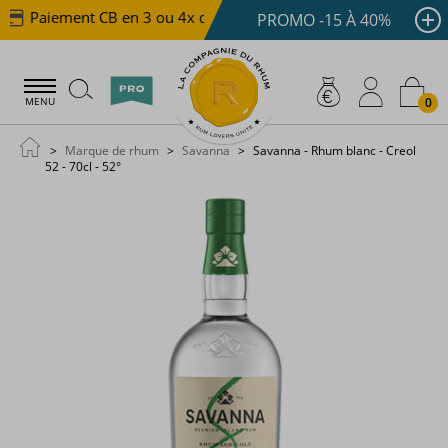
Paiement CB en 3 ou 4x dès 100 €
Livraison offerte 
PROMO -15 À 40%
0
MENU
Marque de rhum
Savanna
Savanna - Rhum blanc - Creol
52 - 70cl - 52°