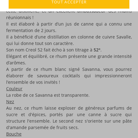
TOUT ACCEPTER
Ce
Savanna Créol 52
est l’une des dernières créations de
cette distillerie, et un excellent ambassadeur des rhums
réunionnais !
Il est élaboré à partir d’un jus de canne qui a connu une
fermentation de 2 jours.
Il a bénéficié d’une distillation en colonne de cuivre Savalle,
qui lui donne tout son caractère.
Son nom Creol 52 fait écho à son titrage à
52°
.
Elégant et équilibré, ce rhum présente une grande intensité
d’arômes.
A partir de ce rhum blanc signé Savanna, vous pourrez
élaborer de savoureux cocktails qui impressionneront
l’ensemble de vos invités !
Couleur
La robe de ce Savanna est transparente.
Nez
Au nez, ce rhum laisse exploser de généreux parfums de
sucre et d'épices, portés par une canne à sucre qui
structure l'ensemble. Le second nez s'oriente sur une pâte
d'amande parsemée de fruits secs.
Bouche