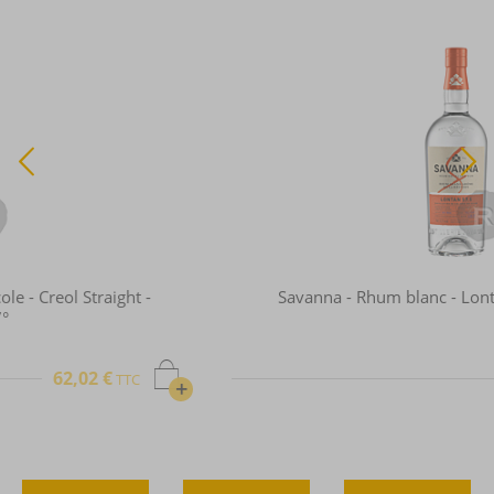
Savanna - Rhum blanc - Lontan 57 - 70cl - 57,5°
48,77 €
TTC