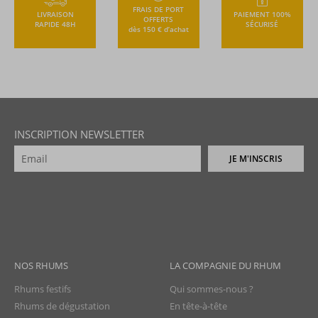
FRAIS DE PORT
LIVRAISON
PAIEMENT 100%
OFFERTS
RAPIDE 48H
SÉCURISÉ
dès 150 € d’achat
INSCRIPTION NEWSLETTER
JE M'INSCRIS
NOS RHUMS
LA COMPAGNIE DU RHUM
Rhums festifs
Qui sommes-nous ?
Rhums de dégustation
En tête-à-tête