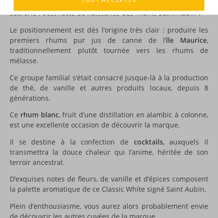
Domaine du même nom, où se trouvait une ancienne
sucrerie : c’est l’acte de naissance des rhums Saint Aubin !
Le positionnement est dès l’origine très clair : produire les
premiers rhums pur jus de canne de l’
île Maurice
,
traditionnellement plutôt tournée vers les rhums de
mélasse.
Ce groupe familial s’était consacré jusque-là à la production
de thé, de vanille et autres produits locaux, depuis 8
générations.
Ce
rhum blanc
, fruit d’une distillation en alambic à colonne,
est une excellente occasion de découvrir la marque.
Il se destine à la confection de
cocktails
, auxquels il
transmettra la douce chaleur qui l’anime, héritée de son
terroir ancestral.
D’exquises notes de fleurs, de vanille et d’épices composent
la palette aromatique de ce Classic White signé Saint Aubin.
Plein d’enthousiasme, vous aurez alors probablement envie
de découvrir les autres cuvées de
la marque
...