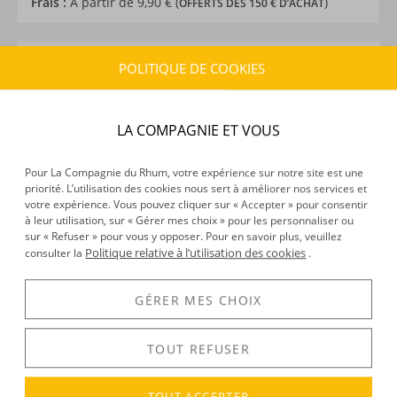
Frais :
À partir de 9,90 € (
)
OFFERTS DÈS 150 € D’ACHAT
CARACTÉRISTIQUES DU PRODUIT
POLITIQUE DE COOKIES
Type d’alcool :
Rhum agricole
Provenance :
Ile Maurice
LA COMPAGNIE ET VOUS
Distillation :
Colonne
Volume :
70CL
Pour La Compagnie du Rhum, votre expérience sur notre site est une
Degré :
40°
priorité. L’utilisation des cookies nous sert à améliorer nos services et
votre expérience. Vous pouvez cliquer sur « Accepter » pour consentir
à leur utilisation, sur « Gérer mes choix » pour les personnaliser ou
sur « Refuser » pour vous y opposer. Pour en savoir plus, veuillez
DÉCOUVERTE
Politique relative à l’utilisation des cookies
consulter la
.
Voir tous les produits :
Saint Aubin
GÉRER MES CHOIX
TOUT REFUSER
DESCRIPTION
En 2003, le groupe
Saint Aubin
fonde une distillerie sur le
TOUT ACCEPTER