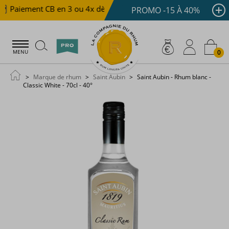
Paiement CB en 3 ou 4x dès 100 €
Livraison offerte dè
PROMO -15 À 40%
0
MENU
Marque de rhum
Saint Aubin
Saint Aubin - Rhum blanc -
Classic White - 70cl - 40°