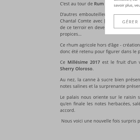
C’est au tour de
Rum Nation
de s’intér
savoir plus, ve
D’autres embouteilleurs indépendan
Chantal Comte avec
l’Arbre du Voyag
GÉRER
de ce terroir en devenir où la canne 
propices…
Ce rhum agricole hors d’âge - créatio
donc été retenu pour figurer dans le
Ce
Millésime 2017
est le fruit d’un 
Sherry Oloroso
.
Au nez, la canne à sucre bien présen
notes salines et la surprenante prése
Le palais nous oriente sur le raisin 
qu’en finale les notes herbacées, sa
accord.
Nous voici une nouvelle fois surpris 