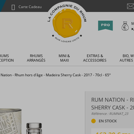
Carte Cadeau
M
x
HUMS
RHUMS
MINI &
EXTRAS &
BIO, W
CEPTION
ARRANGÉS
MAXI
ACCESSOIRES
AUTRES
Nation - Rhum hors d'âge - Madeira Sherry Cask - 2017 - 70cl - 65°
RUM NATION - R
SHERRY CASK - 20
Référence : RUMNAT_23
EN STOCK