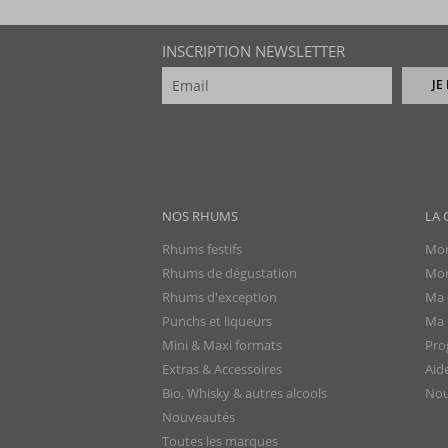
INSCRIPTION NEWSLETTER
JE
NOS RHUMS
LA 
Rhums festifs
Mon
Rhums de dégustation
Mon
Rhums d'exception
Ma 
Punchs et liqueurs
Ma l
Mini & Maxi formats
Pro
Extras & Accessoires
Aid
Bio, Whisky & autres alcools
Nou
Nouveautés
Toutes les marques