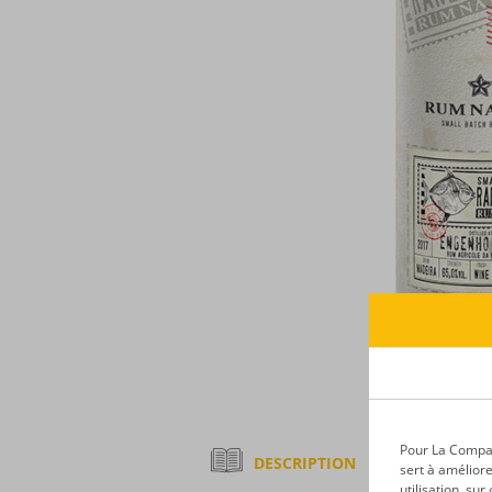
Pour La Compagn
DESCRIPTION
sert à améliore
utilisation, su