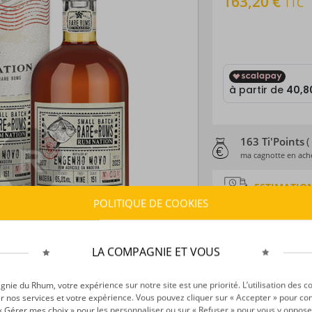
163,20 €
TTC
163 Ti'Points
(
ma cagnotte en ache
ESTIMATION
POLITIQUE DE COOKIES
Délais :
Entre le
10
Frais :
À partir de 1
LA COMPAGNIE ET VOUS
CARACTÉRISTI
Type d’alcool :
Rhum
ie du Rhum, votre expérience sur notre site est une priorité. L’utilisation des c
r nos services et votre expérience. Vous pouvez cliquer sur « Accepter » pour con
Provenance :
Madè
r « Gérer mes choix » pour les personnaliser ou sur « Refuser » pour vous y oppose