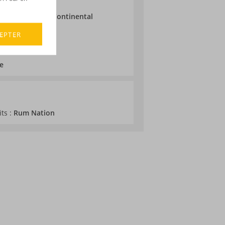
ne
ieillissement :
Continental
EPTER
e
its :
Rum Nation