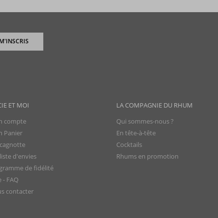
 M'INSCRIS
CIE ET MOI
LA COMPAGNIE DU RHUM
 compte
Qui sommes-nous ?
 Panier
En tête-à-tête
cagnotte
Cocktails
iste d'envies
Rhums en promotion
gramme de fidélité
e - FAQ
s contacter