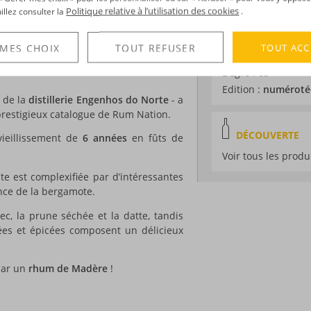
Distillation :
Colon
esser à l’île de Madère !
Politique relative à l’utilisation des cookies
uillez consulter la
.
Environnement de v
ts, tels que That Boutique Y, ou même
Millésime :
2017
eur
, ont en effet senti tout le potentiel
TOUT ACC
 MES CHOIX
TOUT REFUSER
Volume :
70CL
s’épanouit librement sous des latitudes
Degré :
65°
Edition :
numéroté
n de la
distillerie Engenhos do Norte
- a
 prestigieux catalogue de Rum Nation.
DÉCOUVERTE
vieillissement de
6 années
en fûts de
Voir tous les produ
te est complexifiée par d’intéressantes
nce de la bergamote.
sec, la prune séchée et la datte, tandis
lées et épicées composent un délicieux
par un
rhum de Madère
!