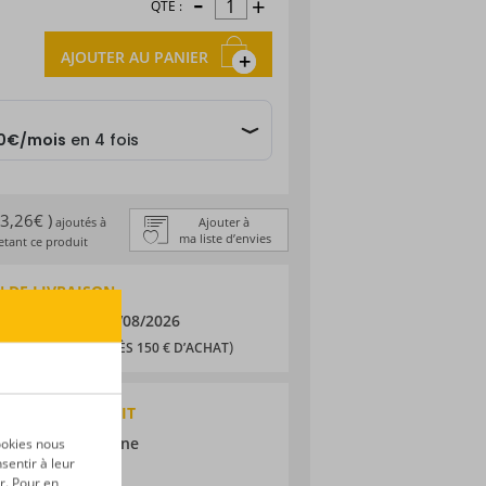
-
+
QTÉ :
AJOUTER AU PANIER
 3,26€ )
ajoutés à
Ajouter à
ma liste d’envies
tant ce produit
 DE LIVRAISON
/08/2026
et le
11/08/2026
0,90 € (
)
OFFERTS DÈS 150 € D’ACHAT
QUES DU PRODUIT
 pur jus de canne
ookies nous
sentir à leur
re
r. Pour en