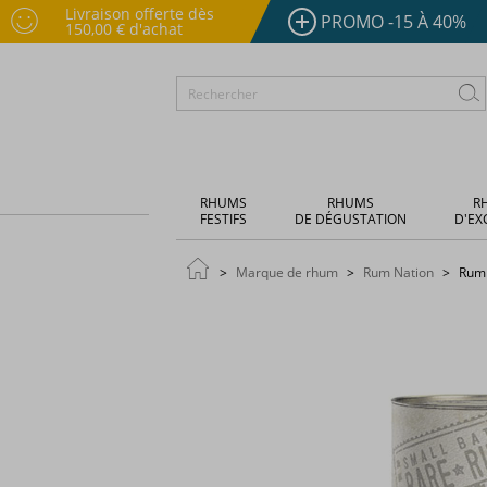
Livraison offerte dès
PROMO -15 À 40%
150,00 € d'achat
RHUMS
RHUMS
R
FESTIFS
DE DÉGUSTATION
D'EX
Marque de rhum
Rum Nation
Rum 