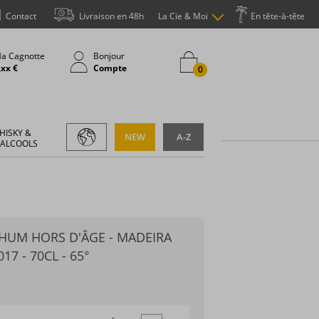
Contact
Livraison en 48h
La Cie & Moi
En tête-à-tête
a Cagnotte
Bonjour
,xx €
Compte
0
HISKY &
NEW
A-Z
 ALCOOLS
HUM HORS D'ÂGE - MADEIRA
17 - 70CL - 65°