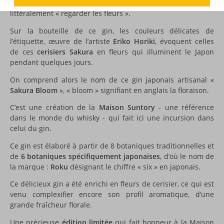
Cette fête porte un nom : le
hanami
, terme qui signifie
littéralement « regarder les fleurs ».
Sur la bouteille de ce gin, les couleurs délicates de
l’étiquette, œuvre de l’artiste
Eriko Horiki
, évoquent celles
de ces
cerisiers Sakura
en fleurs qui illuminent le Japon
pendant quelques jours.
On comprend alors le nom de ce gin japonais artisanal «
Sakura Bloom
», « bloom » signifiant en anglais la floraison.
C’est une création de la
Maison Suntory
- une référence
dans le monde du whisky - qui fait ici une incursion dans
celui du gin.
Ce gin est élaboré à partir de 8 botaniques traditionnelles et
de
6 botaniques spécifiquement japonaises
, d’où le nom de
la marque :
Roku
désignant le chiffre « six » en japonais.
Ce délicieux gin a été enrichi en fleurs de cerisier, ce qui est
venu complexifier encore son profil aromatique, d’une
grande fraîcheur florale.
Une précieuse
édition limitée
qui fait honneur à la
Maison