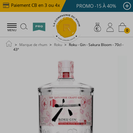
Paiement CB en 3 ou 4x dès 100 €
Livraison offerte
PROMO -15 À 40%
0
MENU
Marque de rhum
Roku
Roku - Gin - Sakura Bloom - 70cl -
43°