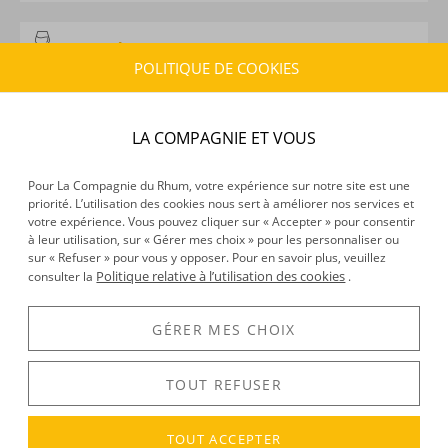
CARACTÉRISTIQUES DU PRODUIT
POLITIQUE DE COOKIES
Type d’alcool :
Gin
Provenance :
Japon
Distillation :
Alambic
LA COMPAGNIE ET VOUS
Volume :
70CL
Degré :
43°
Pour La Compagnie du Rhum, votre expérience sur notre site est une
Edition :
limitée
priorité. L’utilisation des cookies nous sert à améliorer nos services et
votre expérience. Vous pouvez cliquer sur « Accepter » pour consentir
à leur utilisation, sur « Gérer mes choix » pour les personnaliser ou
sur « Refuser » pour vous y opposer. Pour en savoir plus, veuillez
DÉCOUVERTE
Politique relative à l’utilisation des cookies
consulter la
.
Voir tous les produits :
Roku
GÉRER MES CHOIX
TOUT REFUSER
DESCRIPTION
Tous les ans au Japon, l'on célèbre la
floraison des cerisiers
.
TOUT ACCEPTER