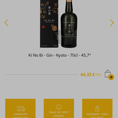
135° East - Gin - Hyogo dry gin - 70cl - 42°
29,93 €
TTC
+
FRAIS DE PORT
LIVRAISON
PAIEMENT 100%
OFFERTS
RAPIDE 48H
SÉCURISÉ