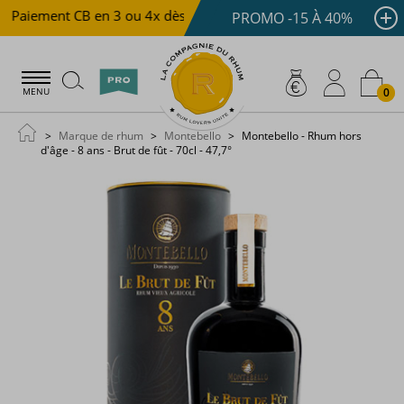
Paiement CB en 3 ou 4x dès 100 €
Livraison offerte dès
PROMO -15 À 40%
0
MENU
Marque de rhum
Montebello
Montebello - Rhum hors
d'âge - 8 ans - Brut de fût - 70cl - 47,7°