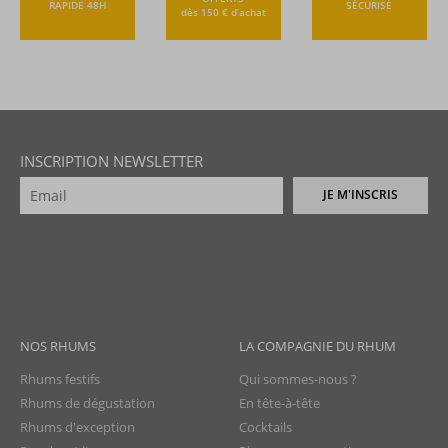
RAPIDE 48H
SÉCURISÉ
dès 150 € d’achat
INSCRIPTION NEWSLETTER
JE M'INSCRIS
NOS RHUMS
LA COMPAGNIE DU RHUM
Rhums festifs
Qui sommes-nous ?
Rhums de dégustation
En tête-à-tête
Rhums d'exception
Cocktails