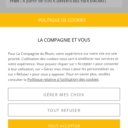
Frais :
À partir de 9,90 € (
)
OFFERTS DÈS 150 € D’ACHAT
POLITIQUE DE COOKIES
CARACTÉRISTIQUES DU PRODUIT
Type d’alcool :
Rhum agricole
Provenance :
Guadeloupe
LA COMPAGNIE ET VOUS
Distillation :
Colonne
Environnement de vieillissement :
Tropical
Pour La Compagnie du Rhum, votre expérience sur notre site est une
Volume :
70CL
priorité. L’utilisation des cookies nous sert à améliorer nos services et
Degré :
47.7°
votre expérience. Vous pouvez cliquer sur « Accepter » pour consentir
à leur utilisation, sur « Gérer mes choix » pour les personnaliser ou
Edition :
Batch 2
sur « Refuser » pour vous y opposer. Pour en savoir plus, veuillez
Politique relative à l’utilisation des cookies
consulter la
.
DÉCOUVERTE
GÉRER MES CHOIX
Voir tous les produits :
Montebello
TOUT REFUSER
TOUT ACCEPTER
DESCRIPTION