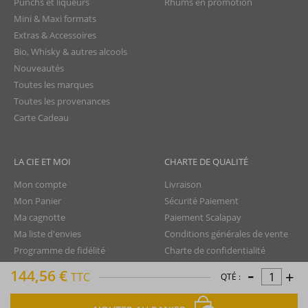
Punchs et liqueurs
Rhums en promotion
Mini & Maxi formats
Extras & Accessoires
Bio, Whisky & autres alcools
Nouveautés
Toutes les marques
Toutes les provenances
Carte Cadeau
LA CIE ET MOI
CHARTE DE QUALITÉ
Mon compte
Livraison
Mon Panier
Sécurité Paiement
Ma cagnotte
Paiement Scalapay
Ma liste d'envies
Conditions générales de vente
Programme de fidélité
Charte de confidentialité
-
Aide - FAQ
Protection des données
144,56 €
+
TTC
QTÉ :
Nous contacter
Droit de rétractation
Mentions légales