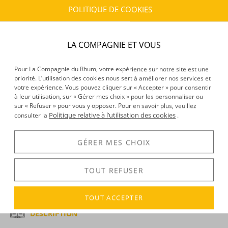
Frais :
À partir de 9,90 € (
)
OFFERTS DÈS 150 € D’ACHAT
POLITIQUE DE COOKIES
CARACTÉRISTIQUES DU PRODUIT
LA COMPAGNIE ET VOUS
Type d’alcool :
Rhum traditionnel
Provenance :
Honduras
Pour La Compagnie du Rhum, votre expérience sur notre site est une
Distillation :
Colonne
priorité. L’utilisation des cookies nous sert à améliorer nos services et
votre expérience. Vous pouvez cliquer sur « Accepter » pour consentir
Environnement de vieillissement :
Tropical
à leur utilisation, sur « Gérer mes choix » pour les personnaliser ou
Volume :
70CL
sur « Refuser » pour vous y opposer. Pour en savoir plus, veuillez
Degré :
37.5°
Politique relative à l’utilisation des cookies
consulter la
.
GÉRER MES CHOIX
DÉCOUVERTE
Voir tous les produits :
Pirate's Grog
TOUT REFUSER
TOUT ACCEPTER
DESCRIPTION