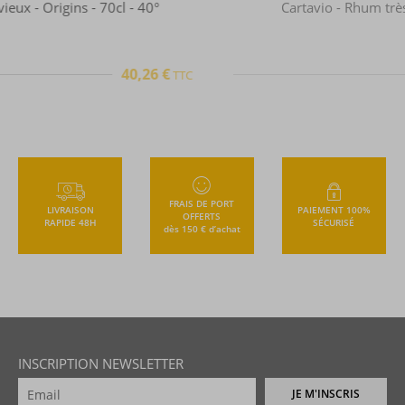
Cartavio - Rhum très vieux - 5 ans- 70cl - 40°
28,43 €
TTC
+
FRAIS DE PORT
LIVRAISON
PAIEMENT 100%
OFFERTS
RAPIDE 48H
SÉCURISÉ
dès 150 € d’achat
INSCRIPTION NEWSLETTER
JE M'INSCRIS