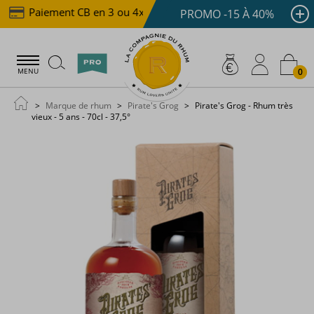
Paiement CB en 3 ou 4x dès 100 €
Livraison offerte
PROMO -15 À 40%
0
MENU
Marque de rhum
Pirate's Grog
Pirate's Grog - Rhum très
vieux - 5 ans - 70cl - 37,5°