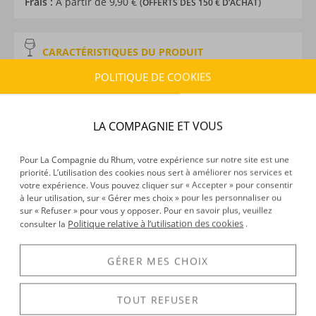
Frais :
À partir de 9,90 € (
)
OFFERTS DÈS 150 € D’ACHAT
CARACTÉRISTIQUES DU PRODUIT
Type d’alcool :
Rhum agricole
POLITIQUE DE COOKIES
Provenance :
Martinique
Label :
AOC
Distillation :
Colonne
LA COMPAGNIE ET VOUS
Volume :
70CL
Degré :
52.5°
Pour La Compagnie du Rhum, votre expérience sur notre site est une
Médailles :
Argent au Concours Mondial de Bruxelles
priorité. L’utilisation des cookies nous sert à améliorer nos services et
votre expérience. Vous pouvez cliquer sur « Accepter » pour consentir
2021, Or 2020 Concours Général Agricole de Paris
à leur utilisation, sur « Gérer mes choix » pour les personnaliser ou
sur « Refuser » pour vous y opposer. Pour en savoir plus, veuillez
Politique relative à l’utilisation des cookies
consulter la
.
DÉCOUVERTE
GÉRER MES CHOIX
Voir tous les produits :
Neisson
TOUT REFUSER