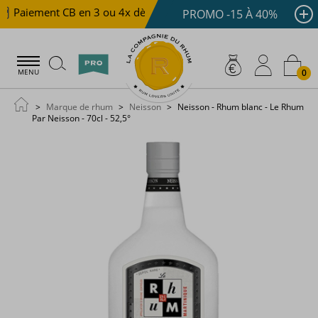
Paiement CB en 3 ou 4x dès 100 €
Livraison offerte dè
PROMO -15 À 40%
0
MENU
Marque de rhum
Neisson
Neisson - Rhum blanc - Le Rhum
Par Neisson - 70cl - 52,5°