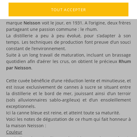
DESCRIPTION
TOUT ACCEPTER
C’est sur la commune du
Carbet,
en Martinique, que la
marque
Neisson
voit le jour, en 1931. A l’origine, deux frères
partageant une passion commune : le rhum.
La distillerie a peu à peu évolué, pour s’adapter à son
temps. Les techniques de production font preuve d’un souci
constant de l’environnement.
Suite à un long travail de maturation, incluant un brassage
quotidien afin d’aérer les crus, on obtient le précieux
Rhum
par Neisson
.
Cette cuvée bénéficie d’une réduction lente et minutieuse, et
est issue exclusivement de cannes à sucre se situant entre
la distillerie et le bord de mer, jouissant ainsi d’un terroir
(sols alluvionnaires sablo-argileux) et d’un ensoleillement
exceptionnels.
Ici la canne bleue est reine, et atteint toute sa maturité.
Voici les notes de dégustation de ce rhum qui fait honneur à
la maison Neisson :
Couleur