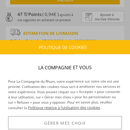
47 Ti'Points
( 0,94€ )
ajoutés à
Ajouter à
ma liste d’envies
ma cagnotte en achetant ce produit
ESTIMATION DE LIVRAISON
Délais :
Entre le
07/08/2026
et le
10/08/2026
POLITIQUE DE COOKIES
Frais :
À partir de 9,90 € (
)
OFFERTS DÈS 150 € D’ACHAT
LA COMPAGNIE ET VOUS
CARACTÉRISTIQUES DU PRODUIT
Type d’alcool :
Rhum traditionnel
Pour La Compagnie du Rhum, votre expérience sur notre site est une
Provenance :
Jamaïque
priorité. L’utilisation des cookies nous sert à améliorer nos services et
Distillation :
Alambic
votre expérience. Vous pouvez cliquer sur « Accepter » pour consentir
à leur utilisation, sur « Gérer mes choix » pour les personnaliser ou
Environnement de vieillissement :
Tropical
sur « Refuser » pour vous y opposer. Pour en savoir plus, veuillez
Volume :
70CL
Politique relative à l’utilisation des cookies
consulter la
.
Degré :
40°
GÉRER MES CHOIX