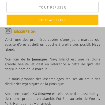
DÉCOUVERTE
TOUT REFUSER
Voir tous les produits :
Navy Island
TOUT ACCEPTER
DESCRIPTION
Voici l’une des premières cuvées d’une jeune marque qui
suscite d’ores-et-déjà un bouche-à-oreille très positif,
Navy
Island
.
Non loin de la
Jamaïque
, Navy Island est une île d’une
grande beauté, et c’est en référence à cette île qu’a été
choisi le nom de la marque.
Elle nous propose des assemblages réalisés au cœur des
distilleries mythiques
de la Jamaïque.
Ainsi cette cuvée
XO Reserve
est-elle issue d’un assemblage
de rhums produits en alambic Pot Still au sein de Worthy
Park, Hampden et Monymusk.