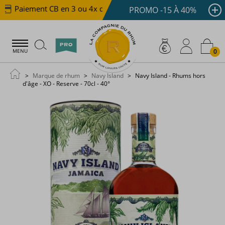
Paiement CB en 3 ou 4x dès 100 €
Livraison offerte d
PROMO -15 À 40%
0
MENU
Marque de rhum
Navy Island
Navy Island - Rhums hors
d'âge - XO - Reserve - 70cl - 40°