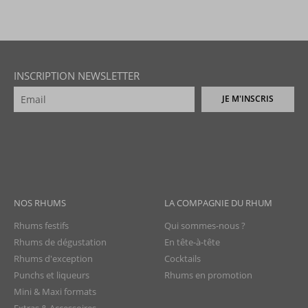
INSCRIPTION NEWSLETTER
JE M'INSCRIS
NOS RHUMS
LA COMPAGNIE DU RHUM
Rhums festifs
Qui sommes-nous ?
Rhums de dégustation
En tête-à-tête
Rhums d'exception
Cocktails
Punchs et liqueurs
Rhums en promotion
Mini & Maxi formats