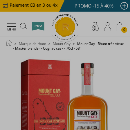
Paiement CB en 3 ou 4x dès 100 €
Livraison offerte 
PROMO -15 À 40%
0
MENU
Marque de rhum
Mount Gay
Mount Gay - Rhum très vieux
- Master blender - Cognac cask - 70cl - 58°