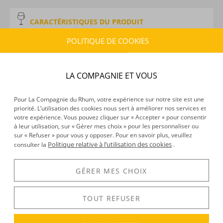
CARACTÉRISTIQUES DU PRODUIT
Type d’alcool :
Rhum traditionnel
POLITIQUE DE COOKIES
Provenance :
Barbade
Distillation :
Alambic
Environnement de vieillissement :
Tropical
LA COMPAGNIE ET VOUS
Volume :
70CL
Degré :
58°
Pour La Compagnie du Rhum, votre expérience sur notre site est une
Edition :
limitée à 6276 bouteilles
priorité. L’utilisation des cookies nous sert à améliorer nos services et
votre expérience. Vous pouvez cliquer sur « Accepter » pour consentir
à leur utilisation, sur « Gérer mes choix » pour les personnaliser ou
sur « Refuser » pour vous y opposer. Pour en savoir plus, veuillez
Politique relative à l’utilisation des cookies
consulter la
.
DÉCOUVERTE
Voir tous les produits :
Mount Gay
GÉRER MES CHOIX
TOUT REFUSER
DESCRIPTION