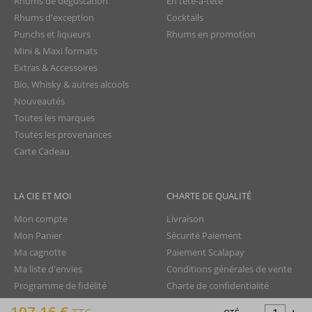
Rhums de dégustation
En tête-à-tête
Rhums d'exception
Cocktails
Punchs et liqueurs
Rhums en promotion
Mini & Maxi formats
Extras & Accessoires
Bio, Whisky & autres alcools
Nouveautés
Toutes les marques
Toutes les provenances
Carte Cadeau
LA CIE ET MOI
CHARTE DE QUALITÉ
Mon compte
Livraison
Mon Panier
Sécurité Paiement
Ma cagnotte
Paiement Scalapay
Ma liste d'envies
Conditions générales de vente
Programme de fidélité
Charte de confidentialité
-
Aide - FAQ
Protection des données