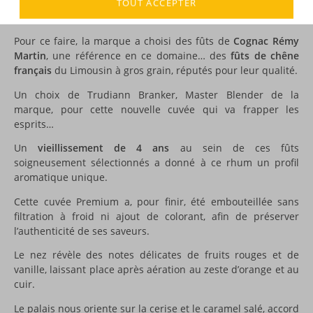
Voici le tout premier rhum
Mount Gay
vieilli en fûts de
TOUT ACCEPTER
Cognac !
Pour ce faire, la marque a choisi des fûts de
Cognac Rémy
Martin
, une référence en ce domaine… des
fûts de chêne
français
du Limousin à gros grain, réputés pour leur qualité.
Un choix de Trudiann Branker, Master Blender de la
marque, pour cette nouvelle cuvée qui va frapper les
esprits…
Un
vieillissement de 4 ans
au sein de ces fûts
soigneusement sélectionnés a donné à ce rhum un profil
aromatique unique.
Cette cuvée Premium a, pour finir, été embouteillée sans
filtration à froid ni ajout de colorant, afin de préserver
l’authenticité de ses saveurs.
Le nez révèle des notes délicates de fruits rouges et de
vanille, laissant place après aération au zeste d’orange et au
cuir.
Le palais nous oriente sur la cerise et le caramel salé, accord