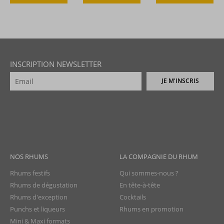
INSCRIPTION NEWSLETTER
JE M'INSCRIS
NOS RHUMS
LA COMPAGNIE DU RHUM
Rhums festifs
Qui sommes-nous ?
Rhums de dégustation
En tête-à-tête
Rhums d'exception
Cocktails
Punchs et liqueurs
Rhums en promotion
Mini & Maxi formats