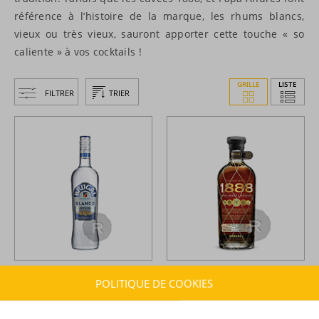
référence à l’histoire de la marque, les rhums blancs,
vieux ou très vieux, sauront apporter cette touche « so
caliente » à vos cocktails !
GRILLE
LISTE
FILTRER
TRIER
Brugal -
Rhum blanc - Blanco
Brugal -
Rhum hors d'âge -
POLITIQUE DE COOKIES
Supremo - 70cl - 40°
1888 - 8+6 - 70cl - 40°