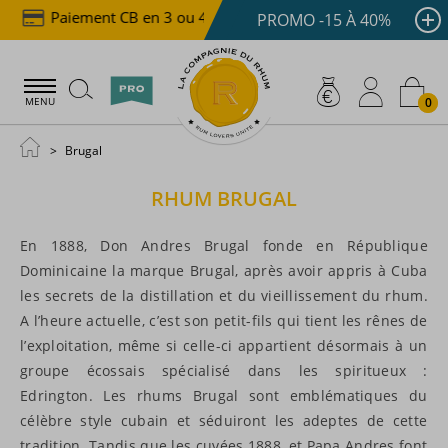
Paiement CB en 3 ou 4x dès 100 €
Livraison offer
PROMO -15 À 40%
0
MENU
Brugal
RHUM
BRUGAL
En 1888, Don Andres Brugal fonde en République
Dominicaine la marque Brugal, après avoir appris à Cuba
les secrets de la distillation et du vieillissement du rhum.
A l’heure actuelle, c’est son petit-fils qui tient les rênes de
l’exploitation, même si celle-ci appartient désormais à un
groupe écossais spécialisé dans les spiritueux :
Edrington. Les rhums Brugal sont emblématiques du
célèbre style cubain et séduiront les adeptes de cette
tradition. Tandis que les cuvées 1888, et Papa Andres font