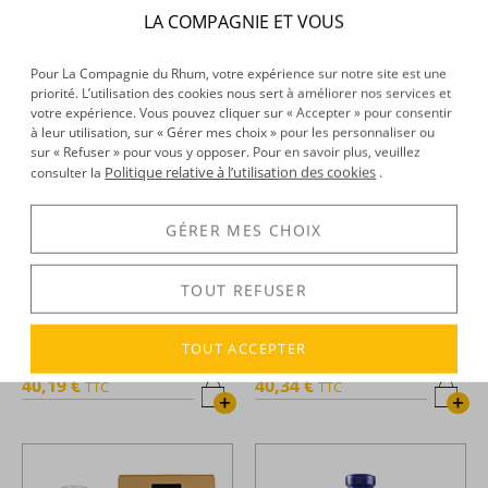
21,90 €
47,98 €
TTC
TTC
LA COMPAGNIE ET VOUS
+
+
Pour La Compagnie du Rhum, votre expérience sur notre site est une
priorité. L’utilisation des cookies nous sert à améliorer nos services et
votre expérience. Vous pouvez cliquer sur « Accepter » pour consentir
à leur utilisation, sur « Gérer mes choix » pour les personnaliser ou
sur « Refuser » pour vous y opposer. Pour en savoir plus, veuillez
Politique relative à l’utilisation des cookies
consulter la
.
GÉRER MES CHOIX
TOUT REFUSER
Brugal -
Rhum hors d'âge -
Brugal -
Rhum hors d'âge -
Extra viejo - 1L - 40°
Extra viejo - Reserva - 1L - 38°
TOUT ACCEPTER
40,19 €
40,34 €
TTC
TTC
+
+