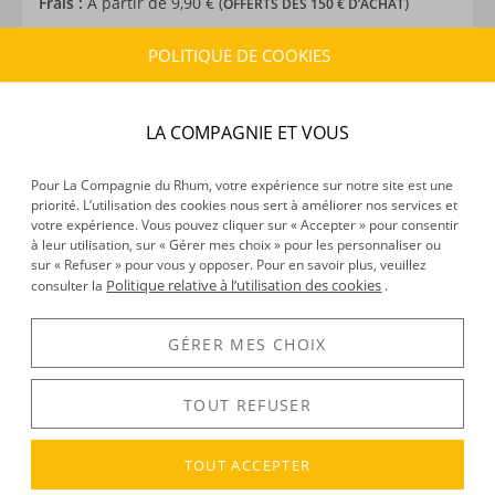
Frais :
À partir de 9,90 € (
)
OFFERTS DÈS 150 € D’ACHAT
POLITIQUE DE COOKIES
CARACTÉRISTIQUES DU PRODUIT
Type d’alcool :
Rhum traditionnel
LA COMPAGNIE ET VOUS
Provenance :
République Dominicaine
Distillation :
Colonne
Pour La Compagnie du Rhum, votre expérience sur notre site est une
Environnement de vieillissement :
Tropical
priorité. L’utilisation des cookies nous sert à améliorer nos services et
Volume :
70CL
votre expérience. Vous pouvez cliquer sur « Accepter » pour consentir
Degré :
45°
à leur utilisation, sur « Gérer mes choix » pour les personnaliser ou
sur « Refuser » pour vous y opposer. Pour en savoir plus, veuillez
Edition :
édition 02
Politique relative à l’utilisation des cookies
consulter la
.
GÉRER MES CHOIX
DÉCOUVERTE
Voir tous les produits :
Brugal
TOUT REFUSER
TOUT ACCEPTER
DESCRIPTION