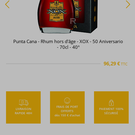
Punta Cana - Rhum hors d'âge - XOX - 50 Aniversario
- 70cl - 40°
96,29 €
TTC
FRAIS DE PORT
LIVRAISON
PAIEMENT 100%
OFFERTS
RAPIDE 48H
SÉCURISÉ
dès 150 € d’achat