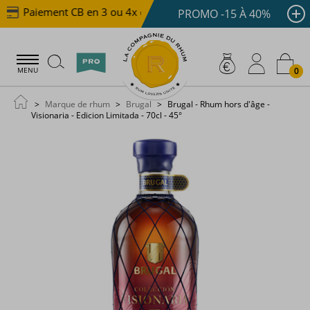
Paiement CB en 3 ou 4x dès 100 €
Livraison offerte 
PROMO -15 À 40%
0
MENU
Marque de rhum
Brugal
Brugal - Rhum hors d'âge -
Visionaria - Edicion Limitada - 70cl - 45°