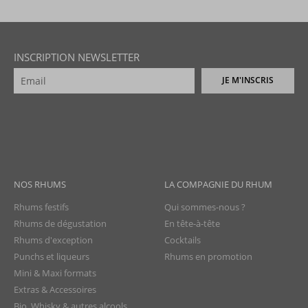
INSCRIPTION NEWSLETTER
JE M'INSCRIS
NOS RHUMS
LA COMPAGNIE DU RHUM
Rhums festifs
Qui sommes-nous ?
Rhums de dégustation
En tête-à-tête
Rhums d'exception
Cocktails
Punchs et liqueurs
Rhums en promotion
Mini & Maxi formats
Extras & Accessoires
Bio, Whisky & autres alcools