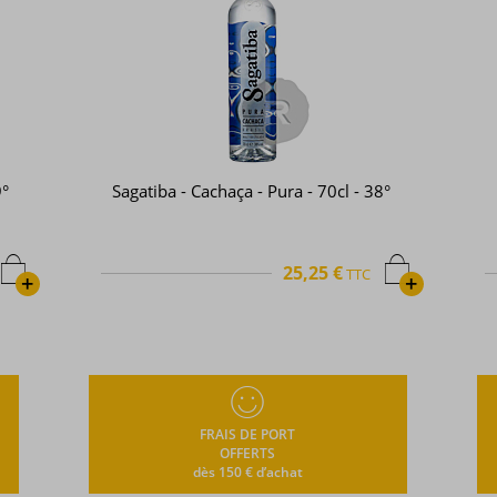
- 70cl - 38°
Janeiro - Cachaça - 70cl - 40°
,25 €
27,92 €
TTC
TTC
+
FRAIS DE PORT
OFFERTS
dès 150 € d’achat