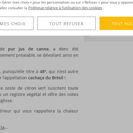
Médailles :
Master 
r « Gérer mes choix » pour les personnaliser ou sur « Refuser » pour vous y oppose
ne a été puisée à la source : à la sortie
Politique relative à l’utilisation des cookies
uillez consulter la
.
distillation… d’où son nom :
Bica do
rtugais.
DÉCOUVERTE
TOUT ACC
 MES CHOIX
TOUT REFUSER
lambic de cuivre, le premier de ce genre
Voir tous les produ
85 et qui répond au doux nom d’
Alegria
.
r de
pur jus de canne
, a donc été
ssement préalable, se dévoilant ainsi en
, puisqu’elle titre à
48°
, qui n’est autre
 l’appellation
cachaça du Brésil
!
e zeste de citron vert suscitent toute
ns un registre végétal et offre des notes
glisse.
érieur qui vous rappellera la chaleur
ria
…