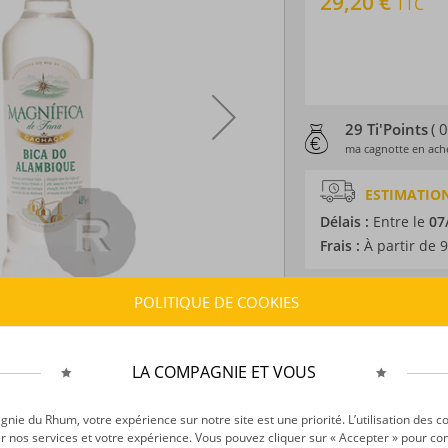
29,20 €
TTC
29 Ti'Points
( 
ma cagnotte en ache
ESTIMATION
Délais :
Entre le
07
Frais :
À partir de 9
POLITIQUE DE COOKIES
CARACTÉRISTI
Type d’alcool :
Cac
Provenance :
Brésil
LA COMPAGNIE ET VOUS
Distillation :
Alamb
Volume :
50CL
ie du Rhum, votre expérience sur notre site est une priorité. L’utilisation des c
Degré :
48°
r nos services et votre expérience. Vous pouvez cliquer sur « Accepter » pour con