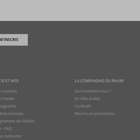
 M'INSCRIS
CIE ET MOI
LA COMPAGNIE DU RHUM
 compte
Qui sommes-nous ?
 Panier
En tête-à-tête
cagnotte
Cocktails
iste d'envies
Rhums en promotion
gramme de fidélité
e - FAQ
s contacter