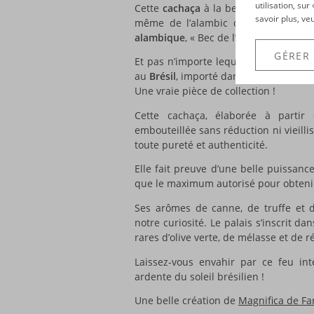
utilisation, su
Cette
cachaça
à la belle robe cristalli
savoir plus, ve
même de l’alambic qui a assuré sa 
alambique
, « Bec de l’alambic » en po
GÉRER
Et pas n’importe lequel : un triple a
au
Brésil
, importé dans le pays en 19
Une vraie pièce de collection !
Cette cachaça, élaborée à parti
embouteillée sans réduction ni vieilli
toute pureté et authenticité.
Elle fait preuve d’une belle puissance
que le maximum autorisé pour obtenir
Ses arômes de canne, de truffe et d
notre curiosité. Le palais s’inscrit da
rares d’olive verte, de mélasse et de ré
Laissez-vous envahir par ce feu int
ardente du soleil brésilien !
Une belle création de
Magnifica de Fa