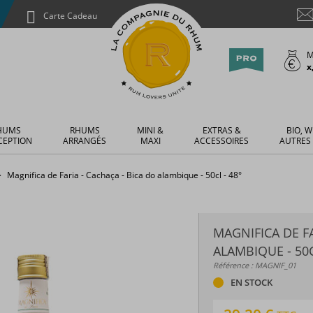
Carte Cadeau
M
x
HUMS
RHUMS
MINI &
EXTRAS &
BIO, W
CEPTION
ARRANGÉS
MAXI
ACCESSOIRES
AUTRES
Magnifica de Faria - Cachaça - Bica do alambique - 50cl - 48°
MAGNIFICA DE FA
ALAMBIQUE - 50C
Référence : MAGNIF_01
EN STOCK