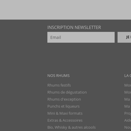
INSCRIPTION NEWSLETTER
JE
NOS RHUMS
LA 
Rhums festifs
Mon
Rhums de dégustation
Mon
Rhums d'exception
Ma 
Punchs et liqueurs
Ma l
Mini & Maxi formats
Pro
Extras & Accessoires
Aid
Bio, Whisky & autres alcools
Nou