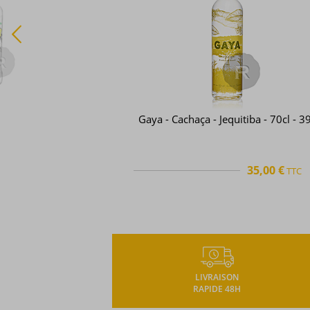
aça - Jequitiba - 70cl - 39°
Sagatiba - Cachaça - Pura 
35,00 €
25
TTC
+
LIVRAISON
RAPIDE 48H