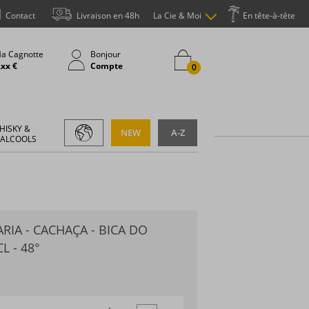
Contact
Livraison en 48h
La Cie & Moi
En tête-à-tête
a Cagnotte
Bonjour
,xx €
Compte
0
HISKY &
NEW
A-Z
 ALCOOLS
RIA - CACHAÇA - BICA DO
L - 48°