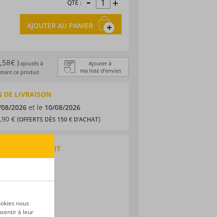
-
+
QTÉ :
AJOUTER AU PANIER
0,58€ )
ajoutés à
Ajouter à
ma liste d’envies
tant ce produit
 DE LIVRAISON
/08/2026
et le
10/08/2026
,90 € (
)
OFFERTS DÈS 150 € D’ACHAT
QUES DU PRODUIT
haça
ic
ookies nous
sentir à leur