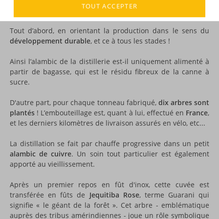
TOUT ACCEPTER
fraîcheur et de renouveau dans ce domaine.
Tout d’abord, en orientant la production dans le sens du
développement durable
, et ce à tous les stades !
Ainsi l’alambic de la distillerie est-il uniquement alimenté à
partir de bagasse, qui est le résidu fibreux de la canne à
sucre.
D'autre part, pour chaque tonneau fabriqué,
dix arbres sont
plantés
! L’embouteillage est, quant à lui, effectué en
France
,
et les derniers kilomètres de livraison assurés en vélo, etc...
La distillation se fait par chauffe progressive dans un petit
alambic de cuivre
. Un soin tout particulier est également
apporté au vieillissement.
Après un premier repos en fût d'inox, cette cuvée est
transférée en fûts de
Jequitiba Rose
, terme Guarani qui
signifie « le géant de la forêt ». Cet arbre - emblématique
auprès des tribus amérindiennes - joue un rôle symbolique