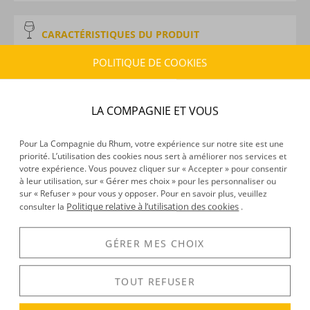
CARACTÉRISTIQUES DU PRODUIT
Type d’alcool :
Cachaça
POLITIQUE DE COOKIES
Provenance :
Brésil
Distillation :
Alambic
Volume :
70CL
LA COMPAGNIE ET VOUS
Degré :
39°
Pour La Compagnie du Rhum, votre expérience sur notre site est une
priorité. L’utilisation des cookies nous sert à améliorer nos services et
votre expérience. Vous pouvez cliquer sur « Accepter » pour consentir
DÉCOUVERTE
à leur utilisation, sur « Gérer mes choix » pour les personnaliser ou
Voir tous les produits :
Gaya
sur « Refuser » pour vous y opposer. Pour en savoir plus, veuillez
Politique relative à l’utilisation des cookies
consulter la
.
GÉRER MES CHOIX
DESCRIPTION
La Maison
Gaya
a décidé de revisiter en profondeur un
TOUT REFUSER
spiritueux élaboré, tout comme le rhum, à partir de la canne
à sucre : la
cachaça
! Ainsi fait-elle souffler un vent de