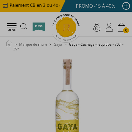
Paiement CB en 3 ou 4x dès 100 €
Livraison offerte 
PROMO -15 À 40%
0
MENU
Marque de rhum
Gaya
Gaya - Cachaça - Jequitiba - 70cl -
39°