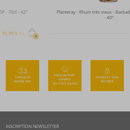
Planteray - Rhum très vieux - Barbados - 5 ans - 70cl
- 40°
36,00 €
TTC
+
FRAIS DE PORT
LIVRAISON
PAIEMENT 100%
OFFERTS
RAPIDE 48H
SÉCURISÉ
dès 150 € d’achat
INSCRIPTION NEWSLETTER