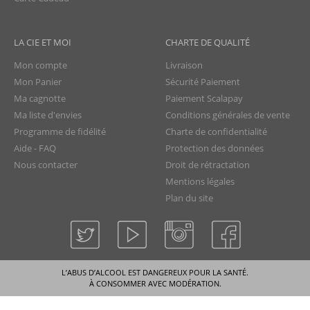
LA CIE ET MOI
CHARTE DE QUALITÉ
Mon compte
Livraison
Mon Panier
Sécurité Paiement
Ma cagnotte
Paiement Scalapay
Ma liste d'envies
Conditions générales de vente
Programme de fidélité
Charte de confidentialité
Aide - FAQ
Protection des données
Nous contacter
Droit de rétractation
Mentions légales
Plan du site
La Compagnie du Rhum © tous droits réservés
L’ABUS D’ALCOOL EST DANGEREUX POUR LA SANTÉ.
À CONSOMMER AVEC MODÉRATION.