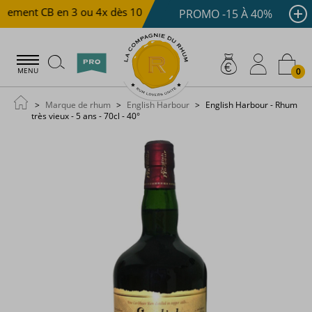
iement CB en 3 ou 4x dès 100 €
Livraison offerte dès 15
PROMO -15 À 40%
0
MENU
Marque de rhum
English Harbour
English Harbour - Rhum
très vieux - 5 ans - 70cl - 40°