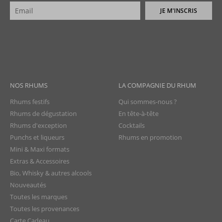
JE M'INSCRIS
NOS RHUMS
LA COMPAGNIE DU RHUM
Rhums festifs
Qui sommes-nous ?
Rhums de dégustation
En tête-à-tête
Rhums d'exception
Cocktails
Punchs et liqueurs
Rhums en promotion
Mini & Maxi formats
Extras & Accessoires
Bio, Whisky & autres alcools
Nouveautés
Toutes les marques
Toutes les provenances
Carte Cadeau