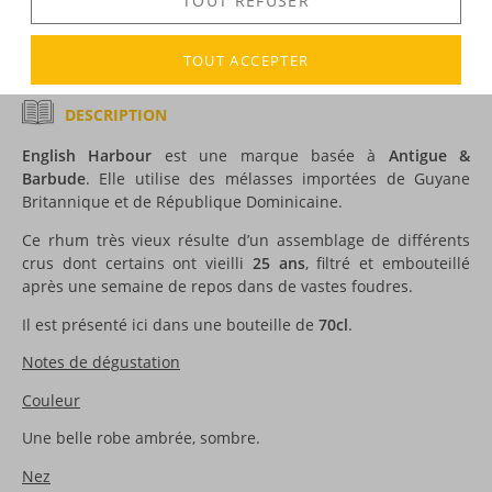
TOUT REFUSER
Voir tous les produits :
English Harbour
TOUT ACCEPTER
DESCRIPTION
English Harbour
est une marque basée à
Antigue &
Barbude
. Elle utilise des mélasses importées de Guyane
Britannique et de République Dominicaine.
Ce rhum très vieux résulte d’un assemblage de différents
crus dont certains ont vieilli
25 ans
, filtré et embouteillé
après une semaine de repos dans de vastes foudres.
Il est présenté ici dans une bouteille de
70cl
.
Notes de dégustation
Couleur
Une belle robe ambrée, sombre.
Nez