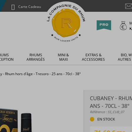
Carte Cadeau
M
x
HUMS
RHUMS
MINI &
EXTRAS &
BIO, W
CEPTION
ARRANGÉS
MAXI
ACCESSOIRES
AUTRES
 - Rhum hors d'âge - Tresoro - 25 ans - 70cl - 38°
CUBANEY - RHUM
ANS - 70CL - 38°
Référence : SS_CUB_07
EN STOCK