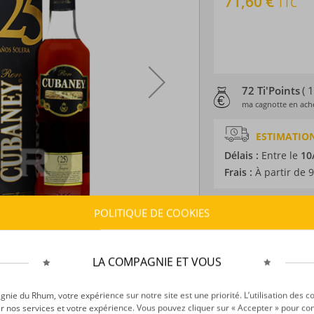
71,60 €
TTC
72 Ti'Points
( 
ma cagnotte en ache
ESTIMATION
Délais :
Entre le
10
Frais :
À partir de 9
POLITIQUE DE COOKIES
CARACTÉRISTI
Type d’alcool :
Rhum
Provenance :
Répub
LA COMPAGNIE ET VOUS
Distillation :
Colon
Environnement de v
ie du Rhum, votre expérience sur notre site est une priorité. L’utilisation des c
Volume :
70CL
r nos services et votre expérience. Vous pouvez cliquer sur « Accepter » pour con