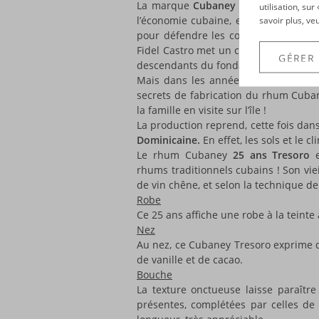
La marque
Cubaney
se distingue par
utilisation, su
l’économie cubaine, elle fait beauco
savoir plus, ve
pour défendre les couleurs du rhum
Fidel Castro met un coup d’arrêt à la 
GÉRER
descendants du fondateur, Don Juanillo
Mais dans les années 80, c’est le r
secrets de fabrication du rhum Cuba
la famille en visite sur l’île !
La production reprend, cette fois dan
Dominicaine.
En effet, les sols et le cl
Le rhum Cubaney
25 ans Tresoro
e
rhums traditionnels cubains ! Son vi
de vin chêne, et selon la technique de
Robe
Ce 25 ans affiche une robe à la teinte
Nez
Au nez, ce Cubaney Tresoro exprime d
de vanille et de cacao.
Bouche
La texture onctueuse laisse paraîtr
présentes, complétées par celles de v