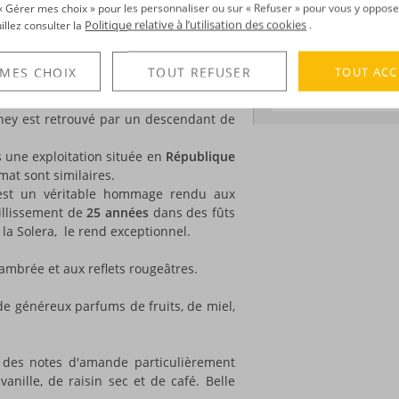
Degré :
38°
 une histoire tumultueuse. Fleuron de
r « Gérer mes choix » pour les personnaliser ou sur « Refuser » pour vous y oppose
Politique relative à l’utilisation des cookies
up, depuis 1870, année de sa fondation,
uillez consulter la
.
 cubain. Mais la révolution menée par
production. Craignant pour leur vie, les
DÉCOUVERTE
TOUT ACC
 MES CHOIX
TOUT REFUSER
 Oliver, prennent la fuite.
Voir tous les produ
enouveau : un document présentant les
ney est retrouvé par un descendant de
s une exploitation située en
République
imat sont similaires.
st un véritable hommage rendu aux
eillissement de
25 années
dans des fûts
 la Solera, le rend exceptionnel.
 ambrée et aux reflets rougeâtres.
e généreux parfums de fruits, de miel,
e des notes d'amande particulièrement
anille, de raisin sec et de café. Belle