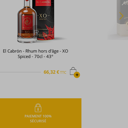
Matusalem - Rhum hors d'âge - Gran
reserva - Enigma - 23 ans -70cl - 40°
69,95 €
TTC
PAIEMENT 100%
SÉCURISÉ