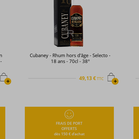
 -
El Cabrón - Rhum hors d'âge - XO
Spiced - 70cl - 43°
66,32 €
TTC
+
+
FRAIS DE PORT
OFFERTS
dès 150 € d’achat