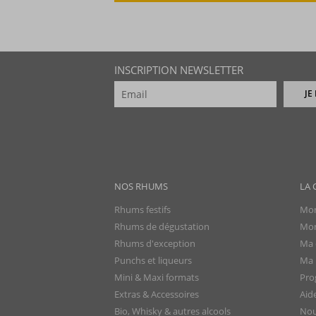
INSCRIPTION NEWSLETTER
JE
NOS RHUMS
LA 
Rhums festifs
Mon
Rhums de dégustation
Mon
Rhums d'exception
Ma 
Punchs et liqueurs
Ma l
Mini & Maxi formats
Pro
Extras & Accessoires
Aid
Bio, Whisky & autres alcools
Nou