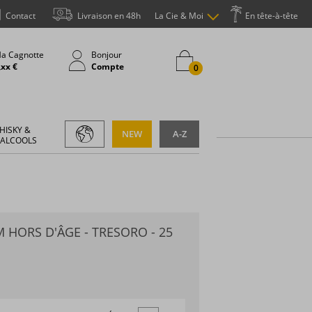
Contact
Livraison en 48h
La Cie & Moi
En tête-à-tête
a Cagnotte
Bonjour
,xx €
Compte
0
HISKY &
NEW
A-Z
 ALCOOLS
 HORS D'ÂGE - TRESORO - 25