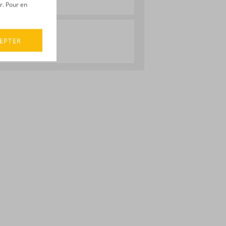
r. Pour en
EPTER
its :
Cubaney