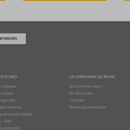
 M'INSCRIS
CIE ET MOI
LA COMPAGNIE DU RHUM
 compte
Qui sommes-nous ?
 Panier
En tête-à-tête
cagnotte
Cocktails
iste d'envies
Rhums en promotion
gramme de fidélité
e - FAQ
s contacter