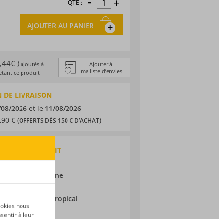
-
+
QTÉ :
AJOUTER AU PANIER
1,44€ )
ajoutés à
Ajouter à
ma liste d’envies
tant ce produit
 DE LIVRAISON
/08/2026
et le
11/08/2026
,90 € (
)
OFFERTS DÈS 150 € D’ACHAT
QUES DU PRODUIT
 traditionnel
lique Dominicaine
ne
ieillissement :
Tropical
ookies nous
sentir à leur