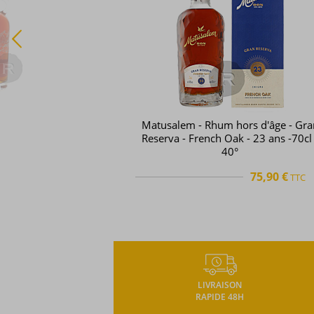
Cubaney - Rhum hors d'âge - Selecto
18 ans - 70cl - 38°
49,13 €
TTC
TTC
+
LIVRAISON
RAPIDE 48H