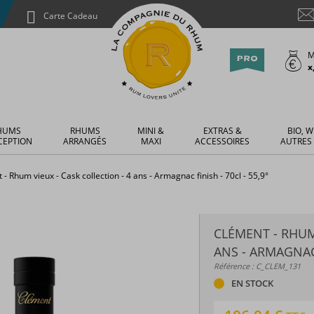
Carte Cadeau
M
x
HUMS
RHUMS
MINI &
EXTRAS &
BIO, W
CEPTION
ARRANGÉS
MAXI
ACCESSOIRES
AUTRES
- Rhum vieux - Cask collection - 4 ans - Armagnac finish - 70cl - 55,9°
CLÉMENT - RHUM 
ANS - ARMAGNAC 
Référence : C_CLEM_131
EN STOCK