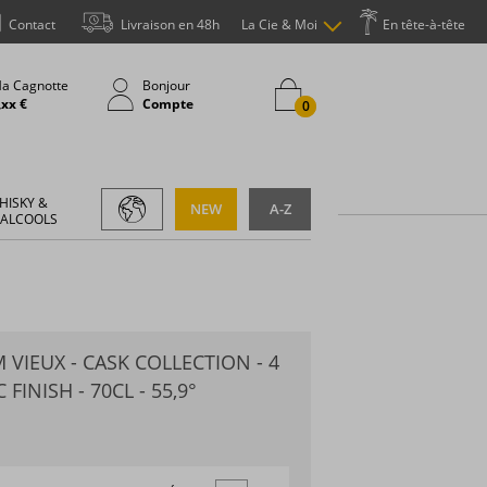
Contact
Livraison en 48h
La Cie & Moi
En tête-à-tête
a Cagnotte
Bonjour
,xx €
Compte
0
HISKY &
NEW
A-Z
 ALCOOLS
VIEUX - CASK COLLECTION - 4
FINISH - 70CL - 55,9°