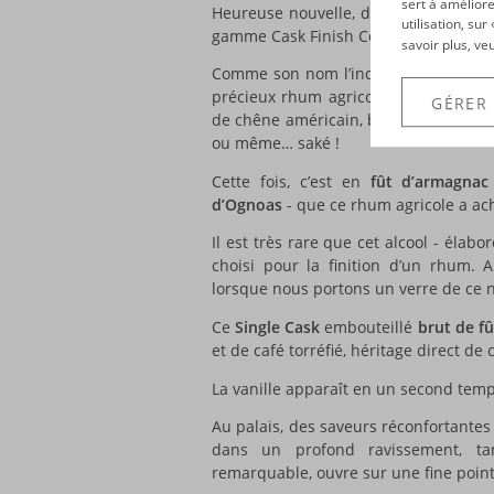
sert à améliore
Heureuse nouvelle, du côté de la Ma
utilisation, su
gamme Cask Finish Collection !
savoir plus, ve
Comme son nom l’indique, celle-ci priv
précieux rhum agricole Clément, aprè
GÉRER
de chêne américain, bénéficie d’une f
ou même… saké !
Cette fois, c’est en
fût d’armagnac
d’Ognoas
- que ce rhum agricole a ac
Il est très rare que cet alcool - élab
choisi pour la finition d’un rhum. 
lorsque nous portons un verre de ce n
Ce
Single Cask
embouteillé
brut de f
et de café torréfié, héritage direct de
La vanille apparaît en un second temp
Au palais, des saveurs réconfortantes
dans un profond ravissement, tan
remarquable, ouvre sur une fine poin