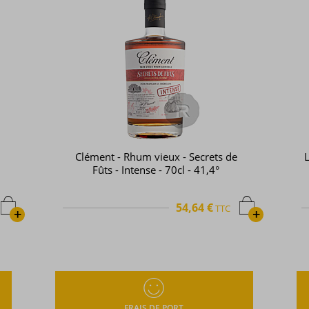
Clément - Rhum vieux - Secrets de
L
Fûts - Intense - 70cl - 41,4°
54,64 €
TTC
+
+
FRAIS DE PORT