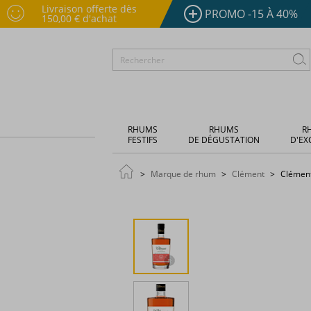
Livraison offerte dès
PROMO -15 À 40%
150,00 € d'achat
RHUMS
RHUMS
R
FESTIFS
DE DÉGUSTATION
D'EX
Marque de rhum
Clément
Clément 