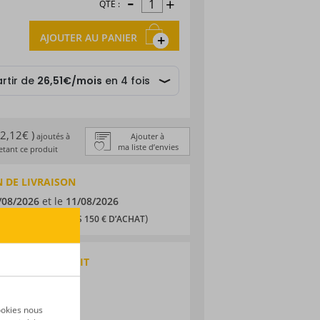
-
+
QTÉ :
AJOUTER AU PANIER
 2,12€ )
ajoutés à
Ajouter à
ma liste d’envies
tant ce produit
 DE LIVRAISON
/08/2026
et le
11/08/2026
,90 € (
)
OFFERTS DÈS 150 € D’ACHAT
QUES DU PRODUIT
 agricole
nique
ookies nous
ne