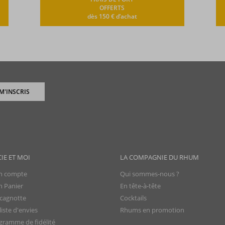
OFFERTS
dès 150 € d’achat
 M'INSCRIS
CIE ET MOI
LA COMPAGNIE DU RHUM
 compte
Qui sommes-nous ?
 Panier
En tête-à-tête
cagnotte
Cocktails
iste d'envies
Rhums en promotion
gramme de fidélité