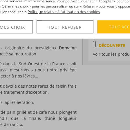
r nos services et votre expérience. Vous pouvez cliquer sur « Accepter » pour con
rtinique : la Maison Clément lance une
Environnement de v
r « Gérer mes choix » pour les personnaliser ou sur « Refuser » pour vous y oppose
Politique relative à l’utilisation des cookies
uillez consulter la
.
Volume :
70CL
Degré :
55.9°
ilégie les finitions originales… Ainsi le
s quatre ans de vieillissement en fûts
Edition :
limitée à
TOUT ACC
 MES CHOIX
TOUT REFUSER
inition d’un an en
fûts de porto
, whisky,
DÉCOUVERTE
- originaire du prestigieux
Domaine
hevé sa maturation.
Voir tous les produ
oré dans le Sud-Ouest de la France - soit
Aussi mesurons - nous notre privilège
ectar à nos lèvres…
ût
dévoile des notes rares de raisin frais
 ce traitement d’exception.
s, après aération.
 de pain grillé et de café nous plongent
dis que la finale, d’une longueur
te de rancio.