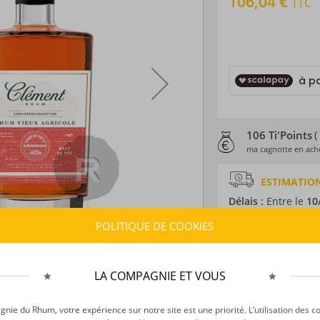
106,04 €
TTC
106 Ti'Points
(
ma cagnotte en ache
ESTIMATION
Délais :
Entre le
10
Frais :
À partir de 9
POLITIQUE DE COOKIES
CARACTÉRISTI
LA COMPAGNIE ET VOUS
Type d’alcool :
Rhum
Provenance :
Marti
ie du Rhum, votre expérience sur notre site est une priorité. L’utilisation des c
Distillation :
Colon