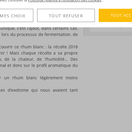
uillez consulter la
.
 rênes de l’exploitation fondée par son
-distillerie - devenue la figure
TOUT ACC
 située à Barradères, dans un domaine
 MES CHOIX
TOUT REFUSER
DÉCOUVERTE
re.
Voir tous les produ
unique, c’est l’ajout, dans certains cas,
e lors du processus de fermentation, de
couvrir ce rhum blanc : la récolte 2018
nir ! Mais chaque récolte a sa propre
éo, de la chaleur, de l’humidité… Des
inal et donc sur le profil aromatique du
r un rhum blanc légèrement moins
nes d’exotisme qui nous avaient tant