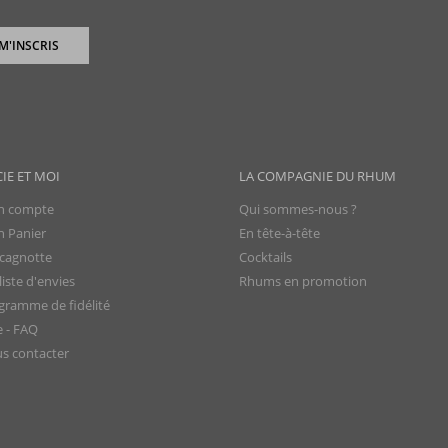
 M'INSCRIS
CIE ET MOI
LA COMPAGNIE DU RHUM
 compte
Qui sommes-nous ?
 Panier
En tête-à-tête
cagnotte
Cocktails
iste d'envies
Rhums en promotion
gramme de fidélité
e - FAQ
s contacter