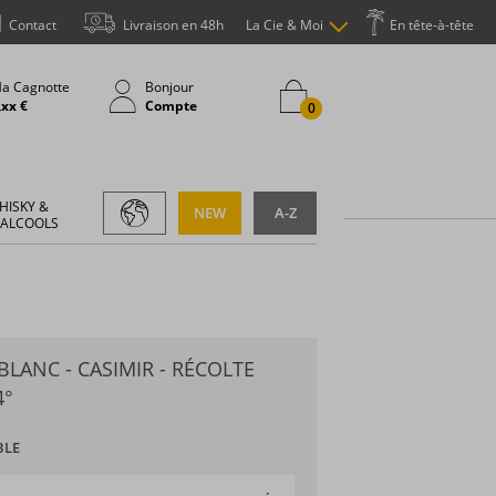
Contact
Livraison en 48h
La Cie & Moi
En tête-à-tête
a Cagnotte
Bonjour
,xx €
Compte
0
HISKY &
NEW
A-Z
 ALCOOLS
BLANC - CASIMIR - RÉCOLTE
4°
BLE