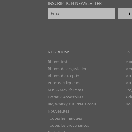
INSCRIPTION NEWSLETTER
JE
NOS RHUMS
LA 
Rhums festifs
Mon
Rhums de dégustation
Mon
Rhums d'exception
Ma 
Punchs et liqueurs
Ma l
Mini & Maxi formats
Pro
Extras & Accessoires
Aid
Bio, Whisky & autres alcools
Nou
Nouveautés
Toutes les marques
Toutes les provenances