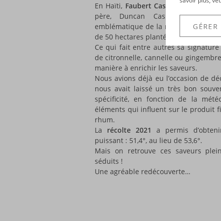
savoir plus, ve
En Haïti,
Faubert Casimir
a repris les
père, Duncan Casimir. Une micro
emblématique de la marque Clairin -
GÉRER
de 50 hectares planté de canne à suc
Ce qui fait entre autres sa signature 
de citronnelle, cannelle ou gingembr
manière à enrichir les saveurs.
Nous avions déjà eu l’occasion de dé
nous avait laissé un très bon souve
spécificité, en fonction de la mét
éléments qui influent sur le produit f
rhum.
La
récolte 2021
a permis d’obteni
puissant : 51,4°, au lieu de 53,6°.
Mais on retrouve ces saveurs plei
séduits !
Une agréable redécouverte…