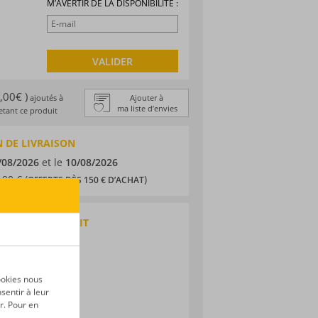
M’AVERTIR DE LA DISPONIBILITÉ :
VALIDER
1,00€ )
ajoutés à
Ajouter à
ma liste d’envies
tant ce produit
 DE LIVRAISON
/08/2026
et le
10/08/2026
,90 € (
)
OFFERTS DÈS 150 € D’ACHAT
QUES DU PRODUIT
 agricole
ic
ookies nous
sentir à leur
r. Pour en