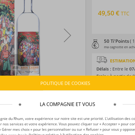
49,50 €
TTC
50 Ti'Points
( 
ma cagnotte en ache
ESTIMATION
Délais :
Entre le
07
Frais :
À partir de 9
POLITIQUE DE COOKIES
CARACTÉRISTI
Type d’alcool :
Rhum
LA COMPAGNIE ET VOUS
Provenance :
Haïti
Distillation :
Alamb
ie du Rhum, votre expérience sur notre site est une priorité. L’utilisation des c
r nos services et votre expérience. Vous pouvez cliquer sur « Accepter » pour con
Volume :
70CL
r « Gérer mes choix » pour les personnaliser ou sur « Refuser » pour vous y oppose
Degré :
51.4°
Politique relative à l’utilisation des cookies