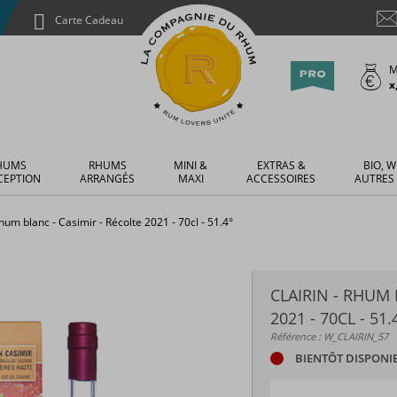
Carte Cadeau
M
x
HUMS
RHUMS
MINI &
EXTRAS &
BIO, W
CEPTION
ARRANGÉS
MAXI
ACCESSOIRES
AUTRES
Rhum blanc - Casimir - Récolte 2021 - 70cl - 51.4°
CLAIRIN - RHUM 
2021 - 70CL - 51.
Référence : W_CLAIRIN_57
BIENTÔT DISPONI