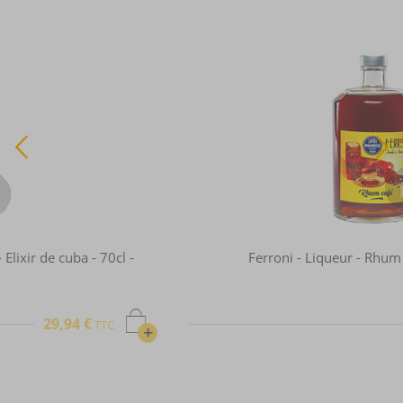
Ferroni - Liqueur - Rhum café - 70cl - 40°
40,00 €
TTC
+