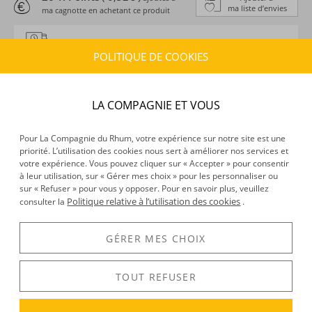
ma liste d’envies
ma cagnotte en achetant ce produit
ESTIMATION DE LIVRAISON
POLITIQUE DE COOKIES
Délais :
Entre le
07/08/2026
et le
10/08/2026
Frais :
À partir de 9,90 € (
)
OFFERTS DÈS 150 € D’ACHAT
LA COMPAGNIE ET VOUS
CARACTÉRISTIQUES DU PRODUIT
Pour La Compagnie du Rhum, votre expérience sur notre site est une
Type d’alcool :
Rhum agricole
priorité. L’utilisation des cookies nous sert à améliorer nos services et
Provenance :
Ile Maurice
votre expérience. Vous pouvez cliquer sur « Accepter » pour consentir
à leur utilisation, sur « Gérer mes choix » pour les personnaliser ou
Distillation :
Colonne
sur « Refuser » pour vous y opposer. Pour en savoir plus, veuillez
Volume :
50CL
Politique relative à l’utilisation des cookies
consulter la
.
Degré :
35°
Médailles :
Argent 2021 au World Top Spirit Awards
GÉRER MES CHOIX
TOUT REFUSER
DÉCOUVERTE
Voir tous les produits :
Chamarel