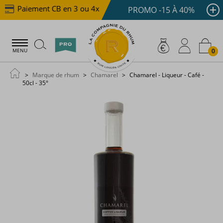
Paiement CB en 3 ou 4x dès 100 €
Livraison offerte 
PROMO -15 À 40%
0
MENU
Marque de rhum
Chamarel
Chamarel - Liqueur - Café -
50cl - 35°