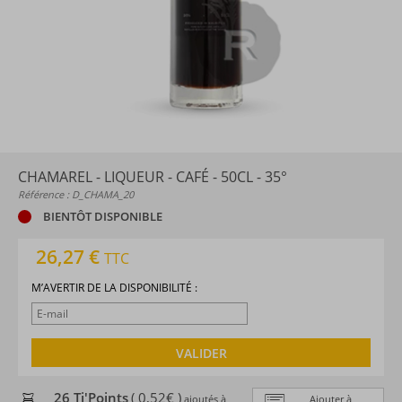
CHAMAREL - LIQUEUR - CAFÉ - 50CL - 35°
Référence : D_CHAMA_20
BIENTÔT DISPONIBLE
26,27 €
TTC
M’AVERTIR DE LA DISPONIBILITÉ :
VALIDER
26 Ti'Points
( 0,52€ )
ajoutés à
Ajouter à