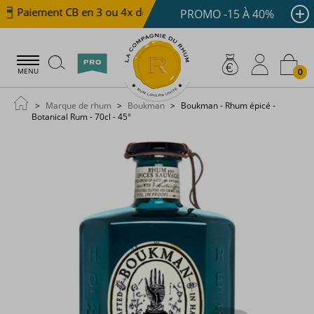
Paiement CB en 3 ou 4x dès 100 €
Livraison offerte d
PROMO -15 À 40%
0
MENU
Marque de rhum
Boukman
Boukman - Rhum épicé -
Botanical Rum - 70cl - 45°