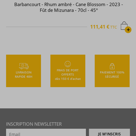
Barbancourt - Rhum ambré - Cane Blossom - 2023 -
Fût de Mizunara - 70cl - 45°
111,41 €
TTC
+
FRAIS DE PORT
LIVRAISON
PAIEMENT 100%
OFFERTS
RAPIDE 48H
SÉCURISÉ
dès 150 € d’achat
INSCRIPTION NEWSLETTER
JE M'INSCRIS