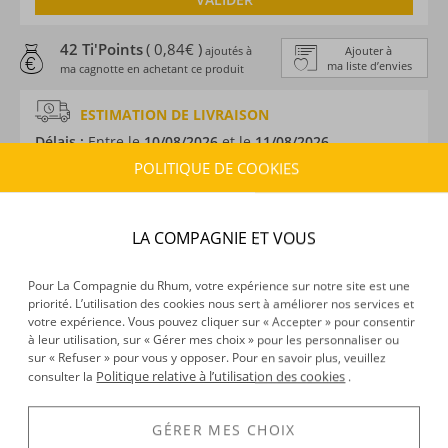
42 Ti'Points
( 0,84€ )
ajoutés à
Ajouter à
ma liste d’envies
ma cagnotte en achetant ce produit
ESTIMATION DE LIVRAISON
Délais :
Entre le
10/08/2026
et le
11/08/2026
Frais :
À partir de 9,90 € (
)
POLITIQUE DE COOKIES
OFFERTS DÈS 150 € D’ACHAT
LA COMPAGNIE ET VOUS
CARACTÉRISTIQUES DU PRODUIT
Type d’alcool :
Rhum agricole
Pour La Compagnie du Rhum, votre expérience sur notre site est une
Provenance :
Guadeloupe
priorité. L’utilisation des cookies nous sert à améliorer nos services et
Distillation :
Colonne
votre expérience. Vous pouvez cliquer sur « Accepter » pour consentir
Volume :
70CL
à leur utilisation, sur « Gérer mes choix » pour les personnaliser ou
sur « Refuser » pour vous y opposer. Pour en savoir plus, veuillez
Degré :
50°
Politique relative à l’utilisation des cookies
consulter la
.
Médailles :
Argent 2025 Spirits Selection by Concours
Mondial de Bruxelles, Argent 2025, 2024 et 2020 au
GÉRER MES CHOIX
Concours Général Agricole de Paris, Or 2023 Concours