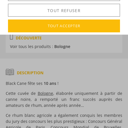
Général Agricole de Paris, Grande médaille d'Or au
Concours Mondial de Bruxelles 2022
TOUT REFUSER
Edition :
limiée à 1 440 bouteilles
TOUT ACCEPTER
DÉCOUVERTE
Voir tous les produits :
Bologne
DESCRIPTION
Black Cane fête ses
10 ans
!
Cette cuvée de
Bologne
, élaborée uniquement à partir de
canne noire, a remporté un franc succès auprès des
amateurs de rhum, année après année…
Ce rhum blanc agricole a également conquis les membres
du jury des concours les plus prestigieux : Concours Général
Agricole de Paris, Concours Mondial de Bruxelles,