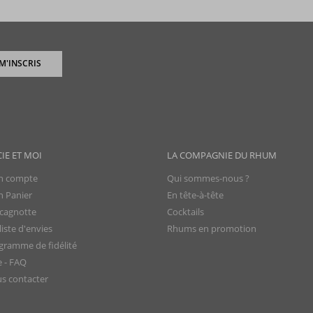
 M'INSCRIS
CIE ET MOI
LA COMPAGNIE DU RHUM
 compte
Qui sommes-nous ?
 Panier
En tête-à-tête
cagnotte
Cocktails
iste d'envies
Rhums en promotion
gramme de fidélité
e - FAQ
s contacter