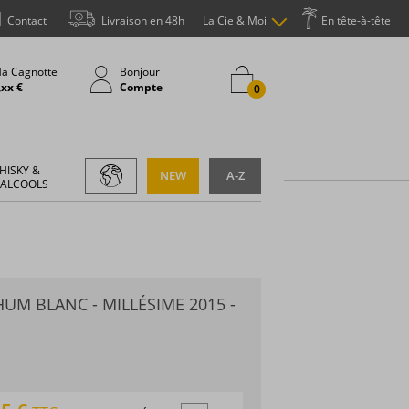
Contact
Livraison en 48h
La Cie & Moi
En tête-à-tête
a Cagnotte
Bonjour
,xx €
Compte
0
HISKY &
NEW
A-Z
 ALCOOLS
UM BLANC - MILLÉSIME 2015 -