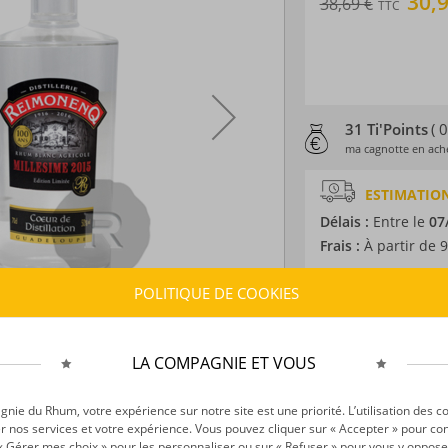
30,
38,69 €
TTC
31 Ti'Points
( 
ma cagnotte en ache
ESTIMATION
Délais :
Entre le
07
Frais :
À partir de 9
POLITIQUE DE COOKIES
CARACTÉRISTI
Type d’alcool :
Rhum
Provenance :
Guad
LA COMPAGNIE ET VOUS
Distillation :
Colon
Millésime :
2015
ie du Rhum, votre expérience sur notre site est une priorité. L’utilisation des c
r nos services et votre expérience. Vous pouvez cliquer sur « Accepter » pour con
Volume :
70CL
r « Gérer mes choix » pour les personnaliser ou sur « Refuser » pour vous y oppose