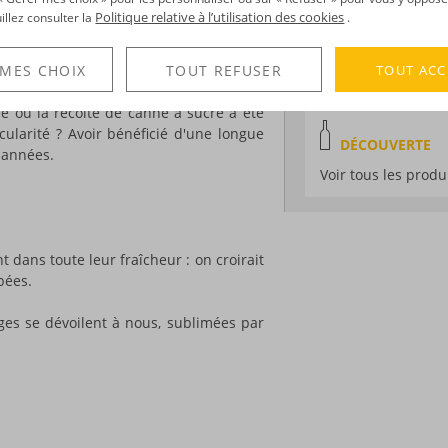
Degré :
50°
oblesse au
rhum guadeloupéen
… Et ce,
Politique relative à l’utilisation des cookies
uillez consulter la
.
 que Cœur de Chauffe, 9 ans, RQL,
Médailles :
Argent
Edition :
Limitée, é
TOUT ACC
ole
de dégustation que nous aimerions
 MES CHOIX
TOUT REFUSER
la distillerie
ur être plus précis.
e où la récolte de canne à sucre a été
cularité ? Avoir bénéficié d'une longue
DÉCOUVERTE
 années.
Voir tous les produ
 dans toute leur fraîcheur : on croirait
pées.
ges se dévoilent à nous, sublimées par