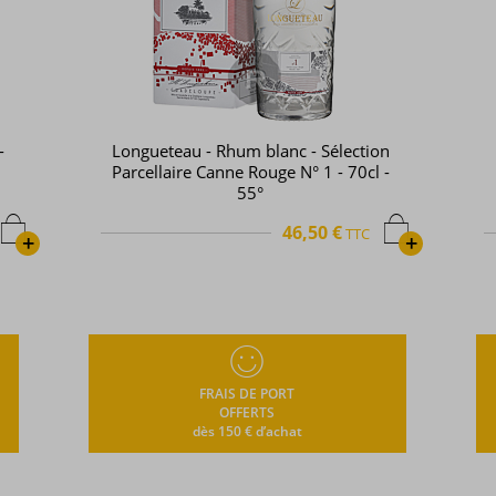
n
Montebello - Rhum blanc - Cuvée
-
Zenga - 70cl - 60°
52,90 €
TTC
+
+
FRAIS DE PORT
OFFERTS
dès 150 € d’achat