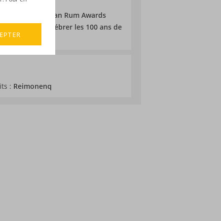
 2025 au Caribbean Rum Awards
laborée pour célébrer les 100 ans de
EPTER
its :
Reimonenq