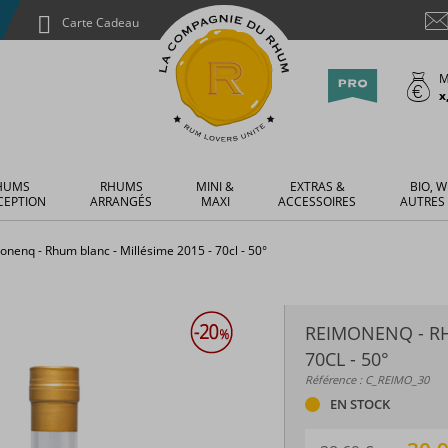
Carte Cadeau
M
x
HUMS
RHUMS
MINI &
EXTRAS &
BIO, W
CEPTION
ARRANGÉS
MAXI
ACCESSOIRES
AUTRES
onenq - Rhum blanc - Millésime 2015 - 70cl - 50°
REIMONENQ - RH
70CL - 50°
Référence : C_REIMO_30
EN STOCK