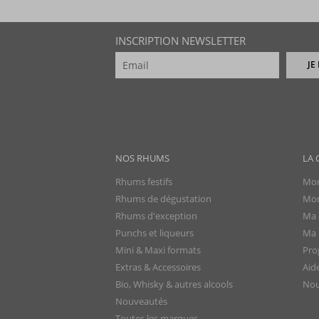
INSCRIPTION NEWSLETTER
JE
NOS RHUMS
LA 
Rhums festifs
Mon
Rhums de dégustation
Mon
Rhums d'exception
Ma 
Punchs et liqueurs
Ma l
Mini & Maxi formats
Pro
Extras & Accessoires
Aid
Bio, Whisky & autres alcools
Nou
Nouveautés
Toutes les marques