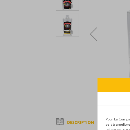
Pour La Compagn
DESCRIPTION
sert à améliore
utilisation, su