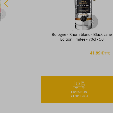
Longueteau - Rhum blanc - Sélectio
Parcellaire Canne Rouge N° 1 - 70cl 
55°
46,50 €
TTC
TTC
+
LIVRAISON
RAPIDE 48H