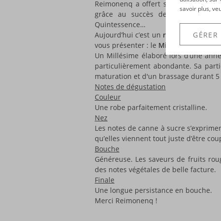
Reimonenq a offert ses lettres de n
savoir plus, ve
grâce au succès de cuvées telles
Quintessence…
Aujourd’hui c’est un
rhum blanc agric
GÉRER
vous présenter : le
Millésime 2015
, po
Un Millésime élaboré lors d’une anné
particulièrement abondante. Sa parti
maturation et d'un brassage durant 5
Notes de dégustation
Couleur
Une robe parfaitement cristalline.
Nez
Les notes de canne à sucre s’expriment
qu’elles viennent tout juste d’être cou
Bouche
Généreuse. Les saveurs de fruits rou
des notes végétales de belle facture.
Finale
Une longue persistance en bouche.
Merci Reimonenq !