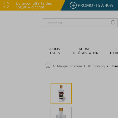
Livraison offerte dès
PROMO -15 À 40%
150,00 € d'achat
RHUMS
RHUMS
R
FESTIFS
DE DÉGUSTATION
D'EX
Marque de rhum
Reimonenq
Reim