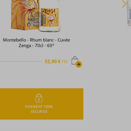
Longueteau - Rhum blanc - Souvenir -
L'intemporel - 70cl - 62°
39,22 €
TTC
+
PAIEMENT 100%
SÉCURISÉ