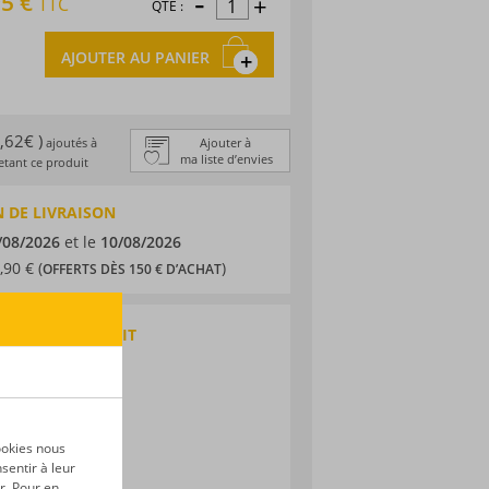
-
95 €
+
TTC
QTÉ :
AJOUTER AU PANIER
0,62€ )
ajoutés à
Ajouter à
ma liste d’envies
tant ce produit
 DE LIVRAISON
/08/2026
et le
10/08/2026
,90 € (
)
OFFERTS DÈS 150 € D’ACHAT
QUES DU PRODUIT
 agricole
eloupe
ne
ookies nous
sentir à leur
r. Pour en