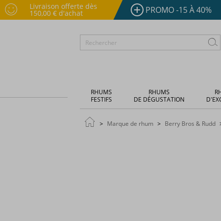
Livraison offerte dès
PROMO -15 À 40%
150,00 € d'achat
RHUMS
RHUMS
R
FESTIFS
DE DÉGUSTATION
D'EX
Marque de rhum
Berry Bros & Rudd