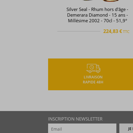
Silver Seal - Rhum hors d'âge -
Demerara Diamond - 15 ans -
Millésime 2002 - 70cl - 51,9°
224,83 €
TTC
TTC
+
LIVRAISON
RAPIDE 48H
INSCRIPTION NEWSLETTER
JE