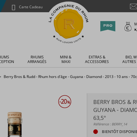
Carte Cadeau
M
x
HUMS
RHUMS
MINI &
EXTRAS &
BIO, W
CEPTION
ARRANGÉS
MAXI
ACCESSOIRES
AUTRES
Berry Bros & Rudd - Rhum hors d'âge - Guyana - Diamond - 2013 - 10 ans - 70cl
BERRY BROS & R
GUYANA - DIAMON
63,5°
Référence : BERRY_14
BIENTÔT DISPONI