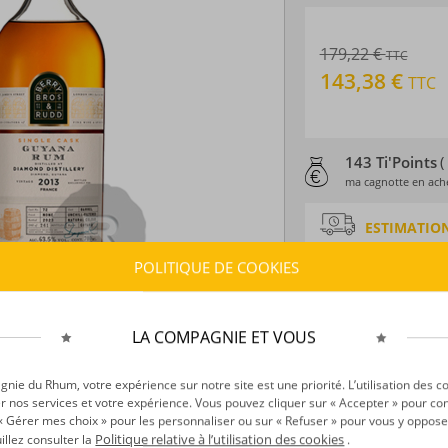
179,22 €
TTC
143,38 €
TTC
143 Ti'Points
(
ma cagnotte en ache
ESTIMATION
Délais :
Entre le
07
POLITIQUE DE COOKIES
Frais :
À partir de 9
LA COMPAGNIE ET VOUS
CARACTÉRISTI
Type d’alcool :
Rhum
ie du Rhum, votre expérience sur notre site est une priorité. L’utilisation des c
Provenance :
Guyan
r nos services et votre expérience. Vous pouvez cliquer sur « Accepter » pour con
Distillation :
Colon
r « Gérer mes choix » pour les personnaliser ou sur « Refuser » pour vous y oppose
Environnement de v
Politique relative à l’utilisation des cookies
uillez consulter la
.