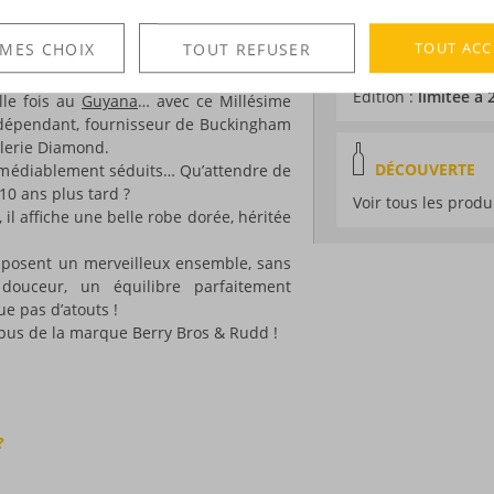
t voyager à Haïti, en Jamaïque, au
Millésime :
2013
gua…
Volume :
70CL
TOUT ACC
 MES CHOIX
TOUT REFUSER
 sous le signe de l’exotisme et de
Degré :
63.5°
it refuser !
Edition :
limitée à
lle fois au
Guyana
… avec ce Millésime
ndépendant, fournisseur de Buckingham
illerie Diamond.
DÉCOUVERTE
rémédiablement séduits… Qu’attendre de
10 ans plus tard ?
Voir tous les produ
 il affiche une belle robe dorée, héritée
omposent un merveilleux ensemble, sans
douceur, un équilibre parfaitement
e pas d’atouts !
pus de la marque Berry Bros & Rudd !
?