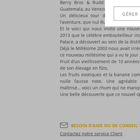
Berry Bros & Rudd nous a déjà fai
Guatemala, au Venezuela, au Nicara
GÉRER
Un délicieux tour du monde, placé
l’aventure, que nul Rum Lover ne saura
Et le voici qui nous invite une nouve
2013 que le célèbre embouteilleur i
Palace, a découvert au sein de la dist
Déjà le Millésime 2003 nous avait ir
ce nouveau millésime qui a vu le jour 
Fruit d’un vieillissement de 10 années,
de son élevage en fûts.
Les fruits exotiques et la banane c
nulle fausse note. Une agréable 
maîtrisé… voici un rhum qui ne manqu
Une belle découverte que ce nouvel o
BESOIN D’AIDE OU DE CONSEIL 
Contactez notre service Client