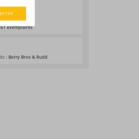
EPTER
 261 exemplaires
its :
Berry Bros & Rudd