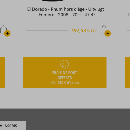
El Dorado - Rhum hors d'âge - Uitvlugt
- Enmore - 2008 - 70cl - 47,4°
197,53 €
TTC
+
+
FRAIS DE PORT
OFFERTS
dès 150 € d’achat
 M'INSCRIS