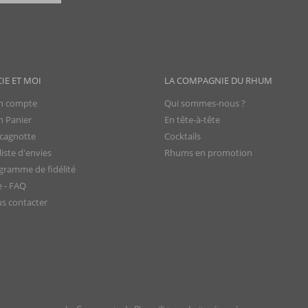
CIE ET MOI
LA COMPAGNIE DU RHUM
 compte
Qui sommes-nous ?
 Panier
En tête-à-tête
cagnotte
Cocktails
iste d'envies
Rhums en promotion
gramme de fidélité
e - FAQ
s contacter