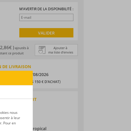
M’AVERTIR DE LA DISPONIBILITÉ :
VALIDER
 2,86€ )
ajoutés à
Ajouter à
ma liste d’envies
tant ce produit
 DE LIVRAISON
/08/2026
et le
10/08/2026
,90 € (
)
OFFERTS DÈS 150 € D’ACHAT
QUES DU PRODUIT
 traditionnel
ookies nous
e Britannique
sentir à leur
ne
r. Pour en
ieillissement :
Tropical