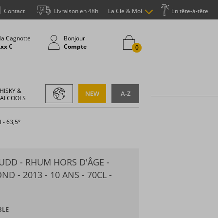
Contact
Livraison en 48h
La Cie & Moi
En tête-à-tête
a Cagnotte
Bonjour
,xx €
Compte
0
HISKY &
NEW
A-Z
 ALCOOLS
 - 63,5°
UDD - RHUM HORS D'ÂGE -
D - 2013 - 10 ANS - 70CL -
BLE