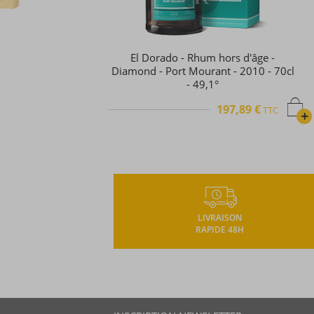
Silver Seal - Rhum hors d'âge - Old
Navy Rum - 70cl - 57°
189,24 €
TTC
TTC
+
LIVRAISON
RAPIDE 48H