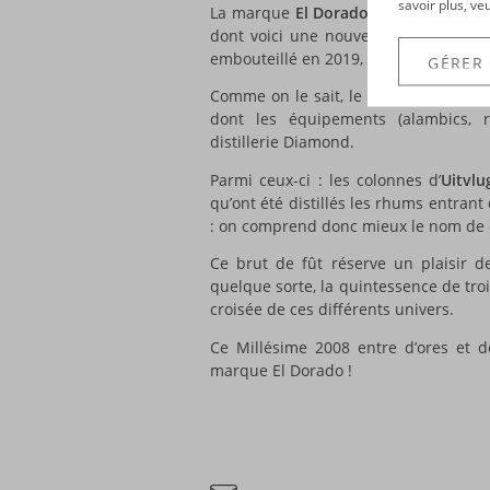
savoir plus, ve
La marque
El Dorado
lance une nouve
dont voici une nouvelle référence : 
embouteillé en 2019, après une matur
GÉRER
Comme on le sait, le Demerara abritai
dont les équipements (alambics, r
distillerie Diamond.
Parmi ceux-ci : les colonnes d’
Uitvlu
qu’ont été distillés les rhums entran
: on comprend donc mieux le nom de c
Ce brut de fût réserve un plaisir d
quelque sorte, la quintessence de trois
croisée de ces différents univers.
Ce Millésime 2008 entre d’ores et 
marque El Dorado !