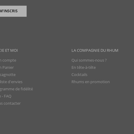
 M'INSCRIS
CIE ET MOI
LA COMPAGNIE DU RHUM
 compte
Qui sommes-nous ?
 Panier
En tête-à-tête
cagnotte
Cocktails
iste d'envies
Rhums en promotion
gramme de fidélité
e - FAQ
s contacter