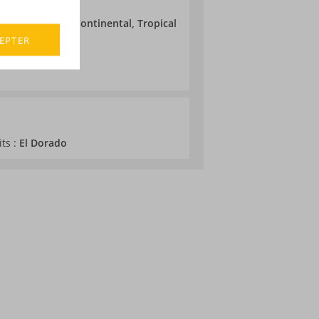
nu
ieillissement :
Continental, Tropical
EPTER
its :
El Dorado