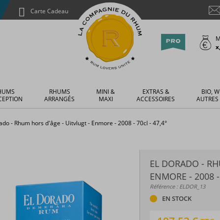
Carte Cadeau
M
x
HUMS
RHUMS
MINI &
EXTRAS &
BIO, W
CEPTION
ARRANGÉS
MAXI
ACCESSOIRES
AUTRES
ado - Rhum hors d'âge - Uitvlugt - Enmore - 2008 - 70cl - 47,4°
EL DORADO - RH
ENMORE - 2008 - 
Référence : ELDOR_13
EN STOCK