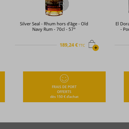
El Dorado - Rhum hors d'âge - Uitvlugt
- Port Mourant - 2010 - 70cl - 51°
198,30 €
TTC
+
+
FRAIS DE PORT
OFFERTS
dès 150 € d’achat