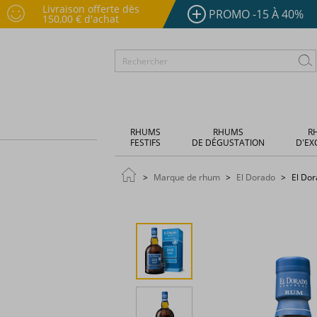
Livraison offerte dès
PROMO -15 À 40%
150,00 € d'achat
RHUMS
RHUMS
R
FESTIFS
DE DÉGUSTATION
D'EX
Marque de rhum
El Dorado
El Dor