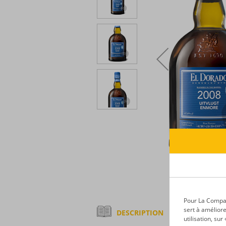
Pour La Compagn
sert à améliore
DESCRIPTION
utilisation, su