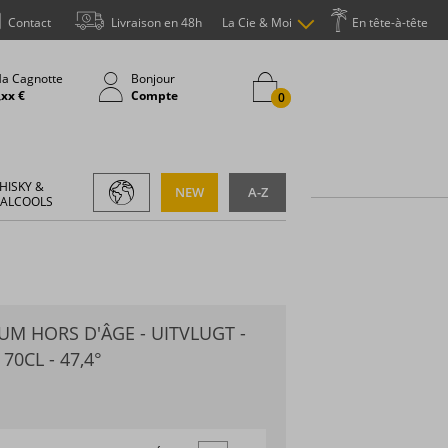
Contact
Livraison en 48h
La Cie & Moi
En tête-à-tête
a Cagnotte
Bonjour
,xx €
Compte
0
HISKY &
NEW
A-Z
 ALCOOLS
UM HORS D'ÂGE - UITVLUGT -
70CL - 47,4°