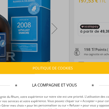
197,53 €
TTC
198 Ti'Points
(
ma cagnotte en ache
ESTIMATION
POLITIQUE DE COOKIES
Délais :
Entre le
07
Frais :
À partir de 9
LA COMPAGNIE ET VOUS
CARACTÉRISTI
ie du Rhum, votre expérience sur notre site est une priorité. L’utilisation des c
Type d’alcool :
Rhum
r nos services et votre expérience. Vous pouvez cliquer sur « Accepter » pour con
Provenance :
Guyan
r « Gérer mes choix » pour les personnaliser ou sur « Refuser » pour vous y oppose