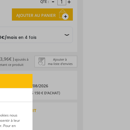
-
+
QTÉ :
AJOUTER AU PANIER
 3,96€ )
ajoutés à
Ajouter à
ma liste d’envies
tant ce produit
 DE LIVRAISON
/08/2026
et le
10/08/2026
,90 € (
)
OFFERTS DÈS 150 € D’ACHAT
QUES DU PRODUIT
ookies nous
 traditionnel
sentir à leur
e Britannique
r. Pour en