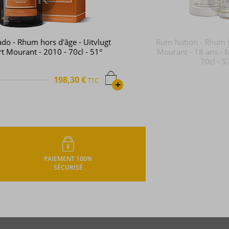
Rum Nation - Rhum hors d'âge - Port
Mourant - 18 ans - Millésime 2001 -
70cl - 57,6°
191,70 €
TTC
+
PAIEMENT 100%
SÉCURISÉ