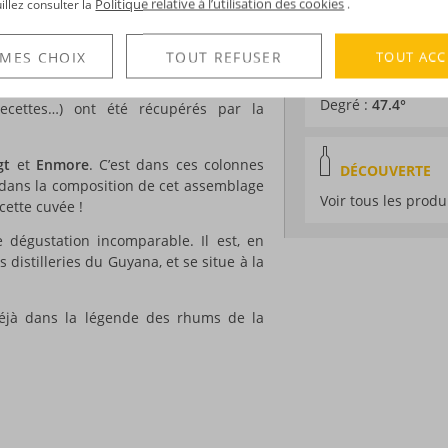
Politique relative à l’utilisation des cookies
uillez consulter la
.
Distillation :
Incon
lle gamme : « Blended in the barrel »,
un rhum hors d’âge distillé en
2008
et
Environnement de v
ation en fûts de Bourbon.
Millésime :
2008
TOUT ACC
 MES CHOIX
TOUT REFUSER
Volume :
70CL
t autrefois de nombreuses distilleries,
Degré :
47.4°
ecettes…) ont été récupérés par la
gt
et
Enmore
. C’est dans ces colonnes
DÉCOUVERTE
t dans la composition de cet assemblage
Voir tous les produ
ette cuvée !
e dégustation incomparable. Il est, en
 distilleries du Guyana, et se situe à la
déjà dans la légende des rhums de la