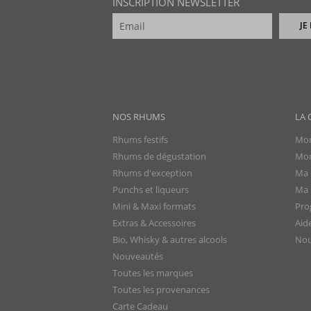
INSCRIPTION NEWSLETTER
JE
NOS RHUMS
LA 
Rhums festifs
Mon
Rhums de dégustation
Mon
Rhums d'exception
Ma 
Punchs et liqueurs
Ma l
Mini & Maxi formats
Pro
Extras & Accessoires
Aid
Bio, Whisky & autres alcools
Nou
Nouveautés
Toutes les marques
Toutes les provenances
Carte Cadeau