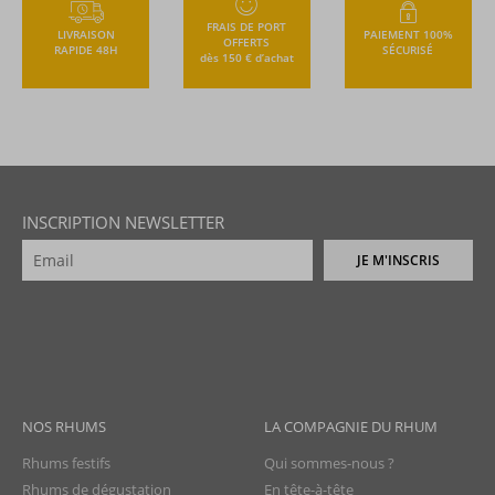
FRAIS DE PORT
LIVRAISON
PAIEMENT 100%
OFFERTS
RAPIDE 48H
SÉCURISÉ
dès 150 € d’achat
INSCRIPTION NEWSLETTER
JE M'INSCRIS
NOS RHUMS
LA COMPAGNIE DU RHUM
Rhums festifs
Qui sommes-nous ?
Rhums de dégustation
En tête-à-tête