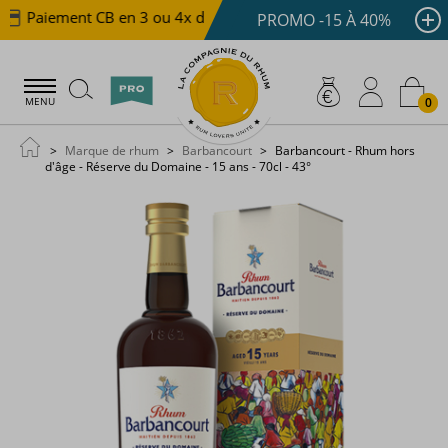
Paiement CB en 3 ou 4x dès 100 €
Livraison offerte d
PROMO -15 À 40%
0
MENU
Marque de rhum
Barbancourt
Barbancourt - Rhum hors
d'âge - Réserve du Domaine - 15 ans - 70cl - 43°