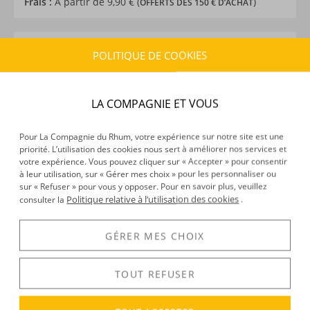
Frais :
À partir de 9,90 € (
)
OFFERTS DÈS 150 € D’ACHAT
CARACTÉRISTIQUES DU PRODUIT
POLITIQUE DE COOKIES
Type d’alcool :
Rhum agricole
Provenance :
Haïti
LA COMPAGNIE ET VOUS
Distillation :
Colonne
Environnement de vieillissement :
Tropical
Volume :
70CL
Pour La Compagnie du Rhum, votre expérience sur notre site est une
priorité. L’utilisation des cookies nous sert à améliorer nos services et
Degré :
43°
votre expérience. Vous pouvez cliquer sur « Accepter » pour consentir
Médailles :
Double Or 2025 au World Spirits
à leur utilisation, sur « Gérer mes choix » pour les personnaliser ou
Competition à San Francisco, Meilleur de sa catégorie
sur « Refuser » pour vous y opposer. Pour en savoir plus, veuillez
Politique relative à l’utilisation des cookies
consulter la
.
2006, 2007 et 2008 à l'International Wine and Spirit
Contest
Edition :
Limitée
GÉRER MES CHOIX
TOUT REFUSER
DÉCOUVERTE
Voir tous les produits :
Barbancourt