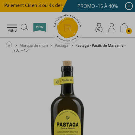
Paiement CB en 3 ou 4x dès 100 €
Livraison offerte dès
PROMO -15 À 40%
0
MENU
Marque de rhum
Pastaga
Pastaga - Pastis de Marseille -
70cl - 45°