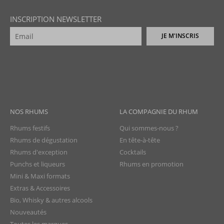
INSCRIPTION NEWSLETTER
JE M'INSCRIS
NOS RHUMS
LA COMPAGNIE DU RHUM
Rhums festifs
Qui sommes-nous ?
Rhums de dégustation
En tête-à-tête
Rhums d'exception
Cocktails
Punchs et liqueurs
Rhums en promotion
Mini & Maxi formats
Extras & Accessoires
Bio, Whisky & autres alcools
Nouveautés