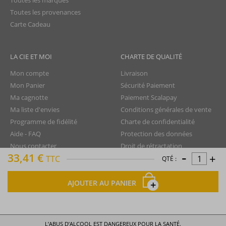
Toutes les marques
Toutes les provenances
Carte Cadeau
LA CIE ET MOI
CHARTE DE QUALITÉ
Mon compte
Livraison
Mon Panier
Sécurité Paiement
Ma cagnotte
Paiement Scalapay
Ma liste d'envies
Conditions générales de vente
Programme de fidélité
Charte de confidentialité
Aide - FAQ
Protection des données
Nous contacter
Droit de rétractation
-
33,41 €
+
TTC
Mentions légales
QTÉ :
Plan du site
AJOUTER AU PANIER
La Compagnie du Rhum © tous droits réservés
L’ABUS D’ALCOOL EST DANGEREUX POUR LA SANTÉ.