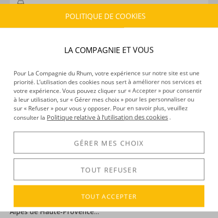
CARACTÉRISTIQUES DU PRODUIT
POLITIQUE DE COOKIES
Type d’alcool :
Pastis
Provenance :
France
Distillation :
Inconnu
LA COMPAGNIE ET VOUS
Volume :
70CL
Degré :
45°
Pour La Compagnie du Rhum, votre expérience sur notre site est une
priorité. L’utilisation des cookies nous sert à améliorer nos services et
votre expérience. Vous pouvez cliquer sur « Accepter » pour consentir
à leur utilisation, sur « Gérer mes choix » pour les personnaliser ou
DÉCOUVERTE
sur « Refuser » pour vous y opposer. Pour en savoir plus, veuillez
Politique relative à l’utilisation des cookies
consulter la
.
Voir tous les produits :
Pastaga
GÉRER MES CHOIX
DESCRIPTION
TOUT REFUSER
On connaît le célèbre surnom du Pastis : le
Pastaga
!
TOUT ACCEPTER
C’est précisément le nom de ce pastis, élaboré dans les
Alpes de Haute-Provence
…