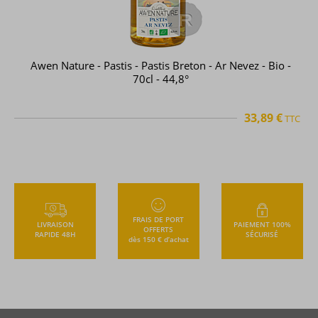
Ricard - Pastis - Pastis de Marseille - 70cl - 45°
20,45 €
TC
TTC
FRAIS DE PORT
LIVRAISON
PAIEMENT 100%
OFFERTS
RAPIDE 48H
SÉCURISÉ
dès 150 € d’achat