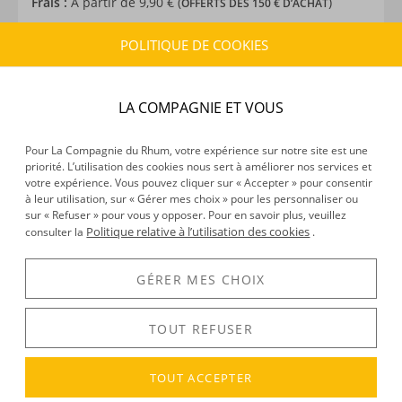
Frais :
À partir de 9,90 € (
)
OFFERTS DÈS 150 € D’ACHAT
POLITIQUE DE COOKIES
CARACTÉRISTIQUES DU PRODUIT
Type d’alcool :
Rhum traditionnel
LA COMPAGNIE ET VOUS
Provenance :
Panama
Distillation :
Colonne
Pour La Compagnie du Rhum, votre expérience sur notre site est une
Environnement de vieillissement :
Continental, Tropical
priorité. L’utilisation des cookies nous sert à améliorer nos services et
Volume :
70CL
votre expérience. Vous pouvez cliquer sur « Accepter » pour consentir
Degré :
43°
à leur utilisation, sur « Gérer mes choix » pour les personnaliser ou
sur « Refuser » pour vous y opposer. Pour en savoir plus, veuillez
Médailles :
Bronze 2026 au Rhum Fest Awards
Politique relative à l’utilisation des cookies
consulter la
.
GÉRER MES CHOIX
DÉCOUVERTE
Voir tous les produits :
The Demon's Share
TOUT REFUSER
TOUT ACCEPTER
DESCRIPTION