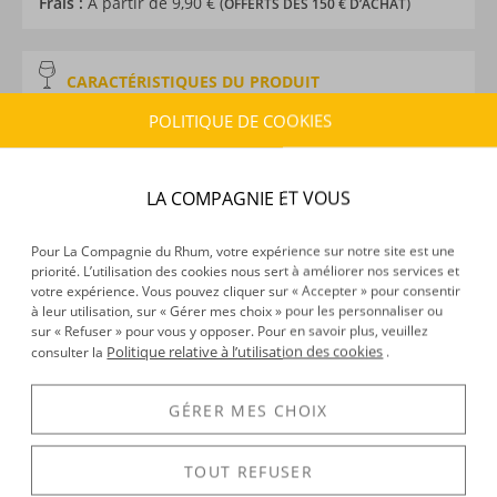
Frais :
À partir de 9,90 € (
)
OFFERTS DÈS 150 € D’ACHAT
CARACTÉRISTIQUES DU PRODUIT
Type d’alcool :
Rhum traditionnel
POLITIQUE DE COOKIES
Provenance :
La Réunion
Distillation :
Inconnu
Environnement de vieillissement :
Tropical
LA COMPAGNIE ET VOUS
Millésime :
2015
Volume :
70CL
Pour La Compagnie du Rhum, votre expérience sur notre site est une
Degré :
52°
priorité. L’utilisation des cookies nous sert à améliorer nos services et
votre expérience. Vous pouvez cliquer sur « Accepter » pour consentir
Edition :
limitée à 2400 exemplaires
à leur utilisation, sur « Gérer mes choix » pour les personnaliser ou
sur « Refuser » pour vous y opposer. Pour en savoir plus, veuillez
Politique relative à l’utilisation des cookies
consulter la
.
DÉCOUVERTE
GÉRER MES CHOIX
Voir tous les produits :
Savanna
TOUT REFUSER