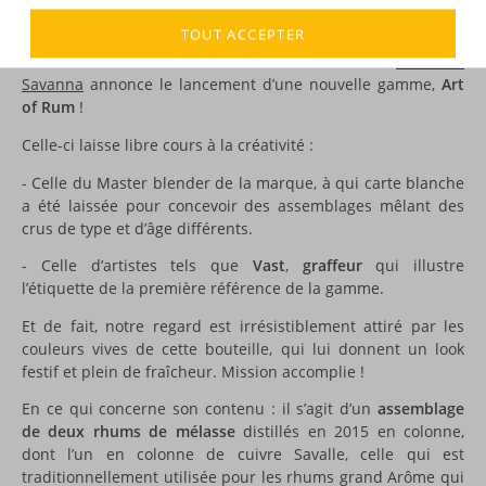
DESCRIPTION
TOUT ACCEPTER
Excellente nouvelle du côté de
la Réunion
: la
distillerie
Savanna
annonce le lancement d’une nouvelle gamme,
Art
of Rum
!
Celle-ci laisse libre cours à la créativité :
- Celle du Master blender de la marque, à qui carte blanche
a été laissée pour concevoir des assemblages mêlant des
crus de type et d’âge différents.
- Celle d’artistes tels que
Vast
,
graffeur
qui illustre
l’étiquette de la première référence de la gamme.
Et de fait, notre regard est irrésistiblement attiré par les
couleurs vives de cette bouteille, qui lui donnent un look
festif et plein de fraîcheur. Mission accomplie !
En ce qui concerne son contenu : il s’agit d’un
assemblage
de deux rhums de mélasse
distillés en 2015 en colonne,
dont l’un en colonne de cuivre Savalle, celle qui est
traditionnellement utilisée pour les rhums grand Arôme qui